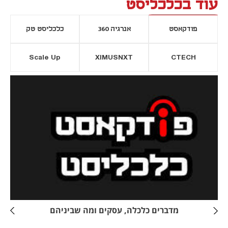
עוד בכלכליסט
פודקאסט
אנרגיה 360
כלכליסט טק
Scale Up
XIMUSNXT
CTECH
יסייה חדשה
נפתח בכרטיסייה חדשה
מדברים כלכלה, עסקים ומה שביניהם