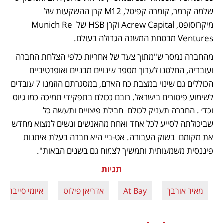
שלמה קרמר, קומרה קפיטל, M12 קרן ההשקעות של 
מיקרוסופט, Acrew Capital וקרן HSB של Munich Re 
Ventures מבטחת המשנה הגדולה בעולם.
מהחברה נמסר ש"מתוך צעד של אחריות כלפי הצלחת החברה 
ועובדיה, החלטנו לערוך מספר שינויים מבניים ואופרטיביים 
הכוללים גם שינוי במצבת כח האדם, במסגרתם הוזמנו 7 עובדים 
לשימוע פיטורים בישראל. רובם ככולם בתפקידי תמיכה כמו גיוס 
וכד׳ . החברה תעניק לכולם  חבילת פיצויים ותעשה כל 
שביכולתה לסייע לכל אחד ואחת מהאנשים ונשים למצוא מחדש 
את מקומם  בשוק העבודה. אט-ביי היא חברה בעלת איתנות 
פיננסית משמעותית ותמשיך לצמוח גם בשנים הבאות".
תגיות
מאיר אורבך
At Bay
אדריאן פילוט
איומי סייבר