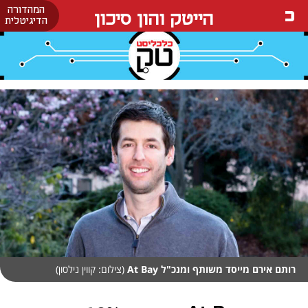
המהדורה
הייטק והון סיכון
הדיגיטלית
רותם אירם מייסד משותף ומנכ"ל At Bay
(צילום: קווין נילסון)