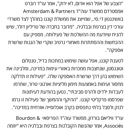
"הצבע של אפל הוא אדום, לא ירוק", אמר עו"ד רוברט 
אמסטרדם ממשרד עוה"ד Amsterdam & Partners 
בוושינגטון די.סי., שמייצג את ממשלת קונגו במהלך לצד משרדי 
עורכי דין בצרפת ובבלגיה. "מדובר בחברה של טריליון דולר, שיש 
להניח שיודעת מה ההשלכות של פעילותה. מספיק עם 
ההכחשות וההסתתרות מאחורי נרטיב שקרי של הגנות שרשרת 
אספקה". 
לטענת קונגו, אפל עושה שימוש במתכות בדיל, טנטלום 
וטונגסטן, שנחצבות ממכרות באזורי עימות במדינה, ומלבינה את 
השימוש בהן דרך שרשרת האספקה שלה. "פעילות זו תדלקה 
מחסור ועימות באמצעות מימון מליציות וארגוני טרור, שתרמו 
לעבדות ילדים ולהרס סביבתי", נטען בהודעת לעיתונות 
שפרסמו פרקליטי קונגו. "ההיקף וההמשך של פעילות זו גרמו 
לנזק ולסבל בלתי נתפסים בקרב אוכלוסייה אזרחית במדינה".
עו"ד וויליאם בורדון, ממשרד עוה"ד הפריסאי Bourdon & 
Associés, אמר שהגשת הקובלנות בצרפת ובבלגיה היא "יוזמה 