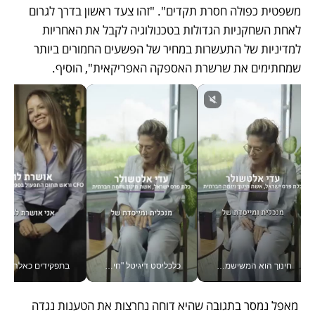
משפטית כפולה חסרת תקדים". "זהו צעד ראשון בדרך לגרום 
לאחת השחקניות הגדולות בטכנולוגיה לקבל את האחריות 
למדיניות של התעשרות במחיר של הפשעים החמורים ביותר 
שמחתימים את שרשרת האספקה האפריקאית", הוסיף.
חינוך הוא המשישמה של החיים שלי - V
כלכליסט דיגיטל "חינוך הוא המשימה של החיים שלי"_v
בתפקידים כאלה אי אפשר לח
 מאפל נמסר בתגובה שהיא דוחה נחרצות את הטענות נגדה 