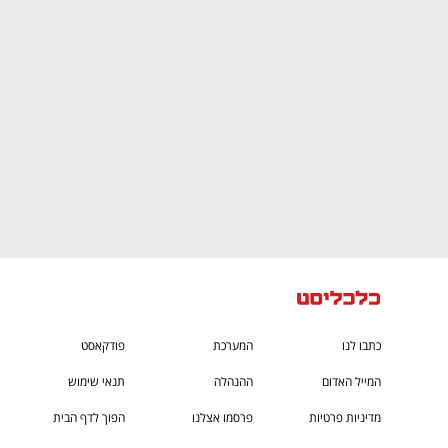
CTech – the
הבית של ההייטק הישראלי
כתבו לנו
המערכת
פודקאסט
המייל האדום
ההנהלה
תנאי שימוש
מדיניות פרטיות
פרסמו אצלנו
הפוך לדף הבית