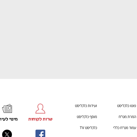
ענף במתח גבוה
מדברים כלכלה, עסקים ומה שב
פוטו כלכליסט
ועידות כלכליסט
המרת מט"ח
מוסף כלכליסט
שרות לקוחות
מינוי לעית
עמוד מט"ח כללי
כלכליסט TV