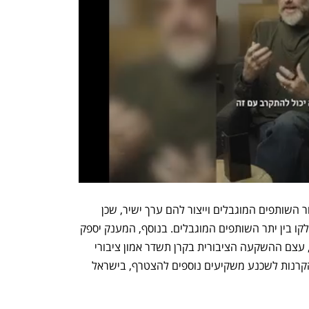
המענק יהווה מנוף להגדלת התשואה עבור השותפים המוגבלים וייצור להם ערך ישיר, שכן 
לרשות לא יהיה חלק ברווחי הקרן ואלו יחולקו בין יתר השותפים המוגבלים. בנוסף, המענק יספק 
גמישות תפעולית למנהלי הקרנות. כמו כן, עצם ההשקעה הציבורית בקרן תשדר אמון ציבורי 
ותהווה "חותמת איכות" שתסייע למנהלי הקרנות לשכנע משקיעים נוספים להצטרף, בישראל 