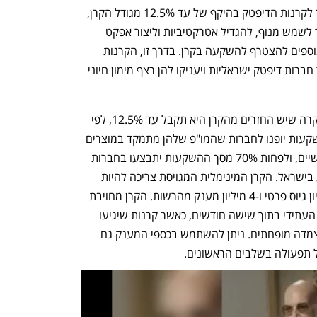
רשות החדשנות תעמיד מענק ישיר ומהיר לקרנות הדיפטק בהיקף של עד 12.5% מגודל הקרן, 
עד 10 מיליון דולר לכל קרן. מענק זה נועד לשמש מנוף, להגדיל אטרקטיביות וליצור אפקט 
מאצ'ינג שימשוך משקיעים משמעותיים נוספים להצטרף להשקעה בקרן. בדרך זו, הקרנות 
החדשות יגדילו את היקף ההון הזמין עבור חברות דיפטק ישראליות ויעניקו להן רצף מימון חיוני 
הרשות לא תקבל אחוזים בחברות, אך במקרה שיש החזרים מהקרן היא תקבל עד 12.5%, לפי 
הסכום שהשקיעה. לפחות 50% מסך ההשקעות יופנו לחברות שהמו"פ שלהן מתמקד במוצרים 
מוחשיים או תהליכי ייצור של מוצרים מוחשיים, ולפחות 70% מסך ההשקעות יתבצעו בחברות 
ישראליות או שעיקר המו"פ שלהן מתבצע בישראל. הקרן המינימלית המגויסת צריכה להיות 
בהיקף של 32 מיליון דולר, מתוכם 28 מיליון גיוס פרטי ו-4 מיליון מענק מהרשות. הקרן מחויבת 
להגיע לסגירה ראשונה של 30% מגודלה העתידי בתוך שישה חודשים, כאשר קרנות שיגיעו 
לכך בתוך שלושה חודשים ייהנו מתנאי הצמדה מופחתים. ניתן להשתמש בכספי המענק גם 
על תפעולה בשלבים הראשונים. 