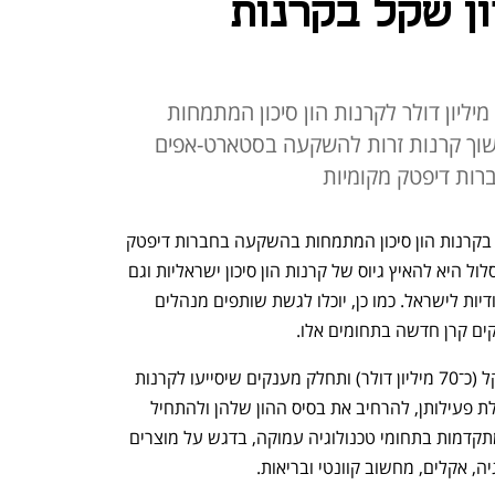
25 מיליון שקל בקרנות
הרשות תעניק מענקים של עד 10 מיליון דולר לקרנות הון סיכון המתמחות
שוך קרנות זרות להשקעה בסטארט-אפים
ברות דיפטק מקומיות
 משיקה מסלול להשקעה בקרנות הון סיכון המתמחות בהשקעה בחברות דיפטק 
ישראליות, במסגרת קרן יוזמה. מטרת המסלול היא להאיץ גיוס של קרנות הון סיכון ישראליות וגם 
למשוך קרנות זרות להקמה של קרנות ייעודיות לישראל. כמו כן, יוכלו לגשת שותפים מנהלים 
ים קרן חדשה בתחומים אלו.
הקרן החדשה תעמוד על כ-250 מיליון שקל (כ־70 מיליון דולר) ותחלק מענקים שיסייעו לקרנות 
להגיע ל"סגירה ראשונה", להאיץ את תחילת פעילותן, להרחיב את בסיס ההון שלהן ולהתחיל 
להשקיע בחברות המפתחות טכנולוגיות מתקדמות בתחומי טכנולוגיה עמוקה, בדגש על מוצרים 
, אקלים, מחשוב קוונטי ובריאות. 