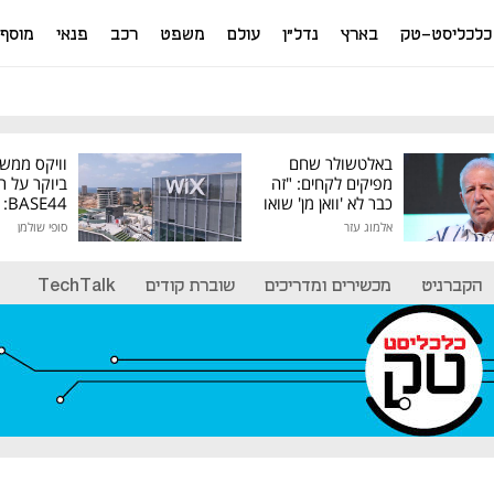
כלכליסט-טק
בארץ
נדל"ן
עולם
משפט
רכב
פנאי
מוסף
באלטשולר שחם
וויקס ממש
מפיקים לקחים: "זה
ביוקר על ר
כבר לא 'וואן מן' שואו
44
של גילעד"
אלמוג עזר
סופי שולמן
מיליון דולר
הקברניט
מכשירים ומדריכים
שוברת קודים
TechTalk