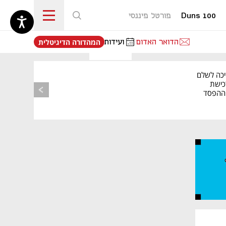
Duns 100
פורטל פיננסי
נפתח בכרטיסייה חדשה
הדואר האדום
ועידות
המהדורה הדיגיטלית
יכה לשלם
כישת
BASE: ההפסד
הרבעוני זינק ל-76