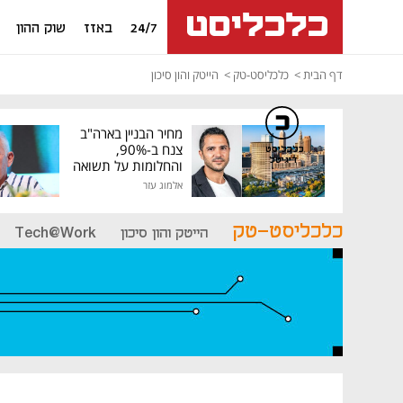
24/7
באזז
שוק ההון
דף הבית
כלכליסט-טק
הייטק והון סיכון
מחיר הבניין בארה"ב
צנח ב-90%,
כלכליסט
דיגיטל
והחלומות על תשואה
גבוהה התנפצו
אלמוג עזר
כלכליסט-טק
הייטק והון סיכון
Tech@Work