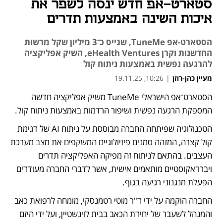
סטארט-אפ חדש ינסה לשפר את
איכות השינה באמצעות תדרים
הסטארט-אפ TuneMe, שגייס כ־3 מיליון שקל מרשות
החדשנות וקרן eHealth Ventures, השיק אפליקציה
להרגעה נפשית באמצעות ניתוח קול
מעיין כהן-רוזן
|
10:26, 19.11.25
הסטארט־אפ הישראלי TuneMe משיק אפליקציה חדשה 
המספקת הרגעה נפשית ושיפור הרדמות באמצעות ניתוח קול. 
הטכנולוגיה שפיתחה החברה מבוססת על ניתוח AI של דגימת 
קול קצרה, המזהה סמנים פיזיולוגיים המשקפים את מצב מערכת 
העצבים. בהתאם לניתוח זה מפיקה האפליקציה תדרים 
ויברו־אקוסטיים מותאמים אישית, אשר לדברי החברה מעודדים 
הפעלת מנגנוני רגיעה בגוף.
החברה הוקמה על ידי ד"ר מוטי רטמנסקי, מומחה לרפואת כאב 
והמנהל לשעבר של יחידת הכאב בבית לוינשטיין, ועל ידי היזם 