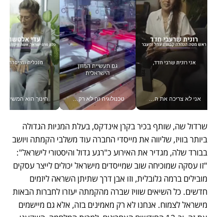
אני לא צריכה את המשרד: רונית שרעבי-חדד מנהלת ארגון של 30000 עובדים מכל מקום_v
טכנולוגיה זה לא רק בהייטק: גם תעשיית המזון הישראלית מאמצת כלי AI, אוטומציה וניתוח דאטה בזמן אמת
חינוך הוא המש
שרדול שה, שותף בכיר בקרן אינדקס, בעלת המניות הגדולה 
ביותר בוויז, שליווה את מייסדי החברה עוד משלבי הקמתה ויושב 
בבורד שלה, מגדיר את האירוע כ"רגע גדול והיסטורי לישראל": 
"זו עסקה שמוכיחה שוב שמייסדים מישראל יכולים לייצר עסקים 
מובילים ברמה גלובלית, וזו אבן דרך שתיתן השראה ליזמים 
חדשים. כל השיאים שוויז שברה מהקמתה יעזרו לחברות הבאות 
מישראל לצמוח. אנחנו לא רק מאמינים בזה, אלא גם מיישמים 