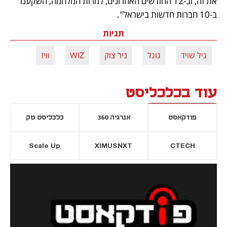
את זה, וב-12 החודשים האחרונים, למרות המלחמה, השקענו 
ב-10 חברות חדשות בישראל".
תגיות
גיל שויד
גוגל
ניר צוק
WIZ
וויז
עוד בכלכליסט
פודקאסט
אנרגיה 360
כלכליסט טק
Scale Up
XIMUSNXT
CTECH
יסייה חדשה
נפתח בכרטיסייה חדשה