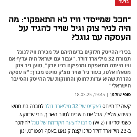
בלעדי
"חבל שמייסדי וויז לא התאפקו": מה
היה לניר צוק וגיל שויד להגיד על
העסקה עם גוגל?
בכירי ההייטק חלוקים בדעותיהם על מכירת וויז לגוגל
תמורת 32 מיליארד דולר. "עבור עם ישראל היה עדיף אם
וויז הייתה מתאפקת ומנפיקה בניו יורק", טוען ניר צוק
מפאלו אלטו, בעוד גיל שויד מצ'ק פוינט מברך: "זו עסקה
נהדרת שהיא עדות לחוסן והחוזקות של ההייטק והסייבר
הישראלי"
סופי שולמן
|
19:45, 18.03.25
קשה להתייחס 
לאקזיט של 32 מיליארד דולר
 לחברה בת חמש 
נפתח בכרטיסייה חדשה
נפתח בכרטיסייה חדשה
כאירוע שלילי. אבל אם חושבים לטווח הארוך, הרי שדווקא 
כשמייסדי וויז (Wiz) 
סירבו להצעה הקודמת של גוגל
 להימכר 
ב-23 מיליארד דולר כולנו קצת קינאנו באסף רפפורט, ינון 