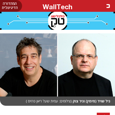
המהדורה
WallTech
הדיגיטלית
גיל שויד (מימין) וניר צוק
(צילומים: עמית שעל ריאן פרויס )