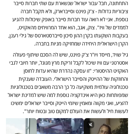
התחתונה, חבל עבור ישראל שנשארת עם שתי חברות סייבר 
ציבוריות גדולות - צ'ק פוינט וסייברארק, ולא תקבל חברה 
נוספת. אני לא רואה עוד חברות סייבר באופק שיכולות להגיע 
לממדים של וויז". צוק, אגב, הוא אחד המרוויחים מהאקזיט, 
בעקבות השקעתו בקרן ההון סיכון סייברסטארטס של גילי רענן, 
הקרן הישראלית היחידה שמחזיקה מניות בחברה.
גיל שויד, מייסד ויו"ר צ'ק פוינט, שיש לה הסכם שיתוף פעולה 
אסטרטגי עם וויז שיכול לקבל זריקת מרץ מגוגל, יותר חיובי לגבי 
האקזיט ההיסטורי: "זו עסקה נהדרת שהיא עדות לחוסן 
והחוזקות של ההייטק והסייבר הישראלי. העובדה שענקית 
טכנולוגיה עולמית משקיעה כל כך הרבה משאבים בטכנולוגיות 
שמפותחות כאן היא אינדקציה נוספת למה שיש למדינת ישראל 
להציע, ואני מקווה ומאמין שיזמי הייטק וסייבר ישראלים ימשיכו 
לעשות חיל ולעשות את העולם למקום טוב ובטוח יותר".