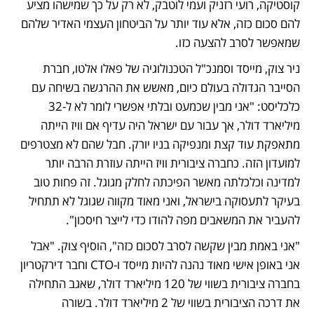
קוסטיקה, רועי רזניק ועמי לוטבק, לא רק על כך שמישהו מציע 
להם סכום כזה, אלא עוד יותר על הביטחון העצמי האדיר שלהם 
שמאפשר לסרב להצעה כזו. 
ניר צוק, מייסד וסמנכ"ל הטכנולוגיה של פאלו אלטו, חברת 
הסייבר הגדולה בעולם כיום, מאשש את ההרגשה בשיחה עם 
כלכליסט: "אני מבין שכמעט ובלתי אפשרי לומר לא ל-32 
מיליארד דולר, אך עבור עם ישראל היה עדיף אם וויז הייתה 
מתאפקת עוד קצת ומנפיקה בניו יורק. חבל שהם לא מצטרפים 
למועדון הזה. כחברה ציבורית וויז הייתה עוזרת הרבה יותר 
למדינה וכלכלתה מאשר הפיכתה לחלק מגוגל. זה פחות טוב 
בעיקר לתעסוקה בישראל, ואני מאוד מקווה שגוגל לא תתחיל 
להעביר את המשאבים מפה להודו כדי לייצר חיסכון". 
"אני באמת מבין שקשה לסרב לסכום כזה", הוסיף צוק. "אבל 
אני באופן אישי מאוד נהנה להיות מייסד ו-CTO וחבר דירקטריון 
בחברה ציבורית בשווי של 120 מיליארד דולר, שאגב התחילה 
את דרכה הציבורית בשווי של 2 מיליארד דולר. בשורה 