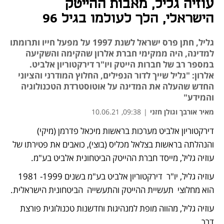
עוזיה גליל, מאבות ההייטק
הישראלי, הלך לעולמו בגיל 96
גליל, חתן פרס ישראל לשנת 1997 על מפעל חייו ותרומתו
למדינה, היה ממקימי חברת אלרון שהקימה והשקיעה
במספר רב של חברות הייטק ויו"ר דירקטוריון אלביט.
אלרון: "גליל שייך לדור הנפילים, החלוץ המודרני והציוני
החדש שהעלה את המדינה על אוטוסטרדת הטכנולוגיה
והמידע"
מאיר אורבך וגולן חזני
|
09:38, 10.06.21
דירקטוריון אלביט מערכות בראשות מיכאל פדרמן (מיקי) 
והנהלתה בראשות בצלאל מכליס (בוצי), כואבים את פטירתו של 
עוזיה גליל, מייסד חברת ההייטק הביטחונית אלביט בע"מ.
עוזיה גליל, יו"ר  דירקטוריון אלביט בע"מ בשנים 1999- 1981 
הוא מחלוצי  תעשיית ההייטק והתעשייה  הביטחונית הישראלית.
עוזיה גליל, מהווה מופת למנהיגות וחדשנות טכנולוגית פורצת 
דרך.