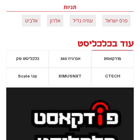
תגיות
פרס ישראל
עוזיה גליל
אלרון
אלביט
עוד בכלכליסט
פודקאסט
אנרגיה 360
כלכליסט טק
Scale Up
XIMUSNXT
CTECH
יסייה חדשה
נפתח בכרטיסייה חדשה