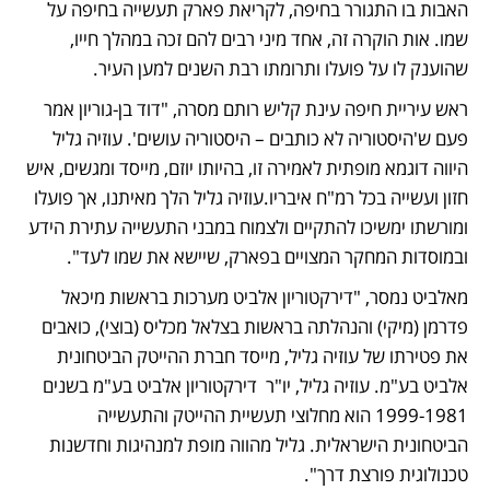
האבות בו התגורר בחיפה, לקריאת פארק תעשייה בחיפה על 
שמו. אות הוקרה זה, אחד מיני רבים להם זכה במהלך חייו, 
שהוענק לו על פועלו ותרומתו רבת השנים למען העיר.
ראש עיריית חיפה עינת קליש רותם מסרה, "דוד בן-גוריון אמר 
פעם ש'היסטוריה לא כותבים – היסטוריה עושים'. עוזיה גליל 
היווה דוגמא מופתית לאמירה זו, בהיותו יוזם, מייסד ומגשים, איש 
חזון ועשייה בכל רמ"ח איבריו.עוזיה גליל הלך מאיתנו, אך פועלו 
ומורשתו ימשיכו להתקיים ולצמוח במבני התעשייה עתירת הידע 
ובמוסדות המחקר המצויים בפארק, שיישא את שמו לעד".
מאלביט נמסר, "דירקטוריון אלביט מערכות בראשות מיכאל 
פדרמן (מיקי) והנהלתה בראשות בצלאל מכליס (בוצי), כואבים 
את פטירתו של עוזיה גליל, מייסד חברת ההייטק הביטחונית 
אלביט בע"מ. עוזיה גליל, יו"ר  דירקטוריון אלביט בע"מ בשנים 
1999-1981 הוא מחלוצי תעשיית ההייטק והתעשייה 
הביטחונית הישראלית. גליל מהווה מופת למנהיגות וחדשנות 
טכנולוגית פורצת דרך".