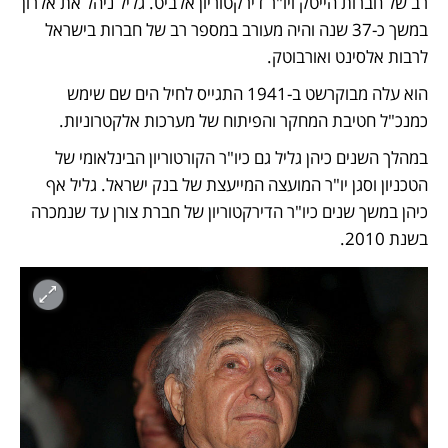
רב של חברות הייטק ויו"ר דירקטוריון אלביט. גליל ניהל את אלרון 
במשך כ-37 שנה והיה מעורב במספר רב של חברות בישראל 
לרבות אלסינט ואורבוטק. 
הוא עלה מבוקרשט ב-1941 התגייס לחיל הים שם שימש 
כמנכ"ל חטיבת המחקר והפיתוח של מערכות אלקטרוניות. 
במהלך השנים כיהן גליל גם כיו"ר הקורטוריון הבינלאומי של 
הטכניון וסגן יו"ר המועצה המייעצת של בנק ישראל. גליל אף 
כיהן במשך שנים כיו"ר הדירקטוריון של חברת צורן עד שנמכרה 
בשנת 2010.