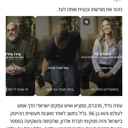
נזכור את מורשתו וננציח אותה לעד.
בתפקידים כאלה אי אפשר לחכות: אושרת לוי מניעה השקעות ענק מהטלפון_v
בתור מנכל אני מקבל מאות החלטות ביום, וה- Galaxy Z Fold8 Ultra עוזר לי לחתוך אותן מהר יותר_v
זה שינה לי את החיים: 
עוזיה גליל, מהנדס, ממציא ואיש עסקים ישראלי הלך אמש 
לעולמו והוא בן 96. גליל נחשב לאחד מאבות תעשיית ההייטק 
בישראל והיה ממקימי חברת אלרון, שהקימה והשקיעה במספר 