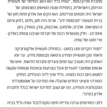
מחברת אלרון נמסר, "עוזיה גליל הוא האב המייסד של תעשיית 
ההייטק הישראלית, בתחילת שנות השישים כשהמותג של 
ישראל היה תפוזים ופרדסים. הוא הקים את אלרון תחת חזון של 
בניית תעשיה "מבוססת ידע". אז זה היה חזון ,חלום ,דמיון והיום 
זו המציאות. אלביט, אלסינט, אורבוטק, צורן, נטוויז'ן, גיוון 
אימג'ינג - חלק מעשרות רבות של חברות שניבנו וצמחו באלרון - 
פרי חזונו של עוזיה.
"תמיד הקדים זמנו בחזונו - בתחילה תעשיית אלקטרוניקה 
ולאחר מכן תעשיית המידע ורפואה מבוססת מידע. עד יומו 
האחרון היה מעורב עם יזמים צעירים וחברות חדשות. איש של 
אנשים שמחובר לצעירים והכל בצניעות ובאיכות אנושית שקשה 
למצוא כיום רבות כמוהה. גליל שייך לדור הנפילים, החלוץ 
המודרני והציוני החדש שהעלה את המדינה על אוטוסטרדת 
הטכנולוגיה והמידע. זהו יום עצוב למדינת ישראל בכלל ולחברת 
אלרון בפרט".
לפני כחודשיים ערכה עיריית חיפה טקס לכבוד עוזיה גליל בבית 