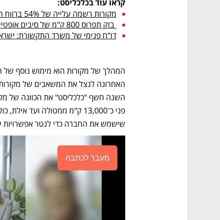
קראו עוד בכלכליסט:
מקורות רשמה עלייה של 54% ברווח הנקי, לצד ירידה ברווח התפעולי והגולמי
 בזק תפרוס 800 ק"מ של סיבים אופטיים עבור פרויקט "בלו ראמאן" של גוגל
דו"ח פנימי של משרד התקשורת: ישראל במקום ה-60 בעול
שישמש את החברה כדי לנטר אפשרויות של 
מעבר לכתבה