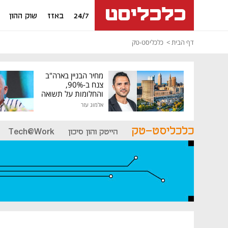
24/7
באזז
שוק ההון
דף הבית
כלכליסט-טק
מחיר הבניין בארה"ב
צנח ב-90%,
והחלומות על תשואה
גבוהה התנפצו
אלמוג עזר
כלכליסט-טק
הייטק והון סיכון
Tech@Work