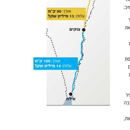
ב. 
פרויקט פריסת הסיב האופטי לאילת, שכבר 
זכה לשם "המוביל האופטי החדש", קיבל את 
צפויות להתחיל אחרי החגים, כשבשבועות 
הנדרש לצורך העניין. על פי הערכות, פריסת 
הסיב תארך בין 5 ל־7 חודשים, שלאחריהם 
תוכל החברה אף להשכיר את הסיב לטובת 
פריסת הסיב לאילת תאפשר חיבור של העיר 
הדרומית וכן של יישובים לאורך כביש הערבה 
שחברות התקשורת הפורסות תשתיות דומות, 