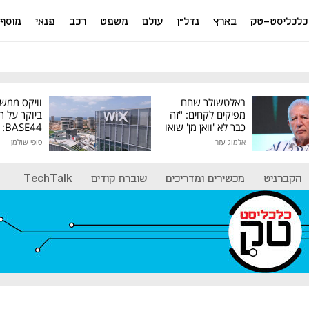
כלכליסט-טק
בארץ
נדל"ן
עולם
משפט
רכב
פנאי
מוסף
באלטשולר שחם
וויקס ממש
מפיקים לקחים: "זה
ביוקר על ר
כבר לא 'וואן מן' שואו
44
של גילעד"
אלמוג עזר
סופי שולמן
מיליון דולר
הקברניט
מכשירים ומדריכים
שוברת קודים
TechTalk