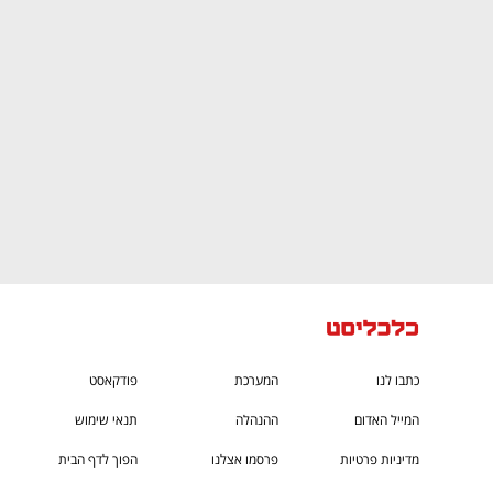
CTech – the
הבית של ההייטק הישראלי
כתבו לנו
המערכת
פודקאסט
המייל האדום
ההנהלה
תנאי שימוש
מדיניות פרטיות
פרסמו אצלנו
הפוך לדף הבית