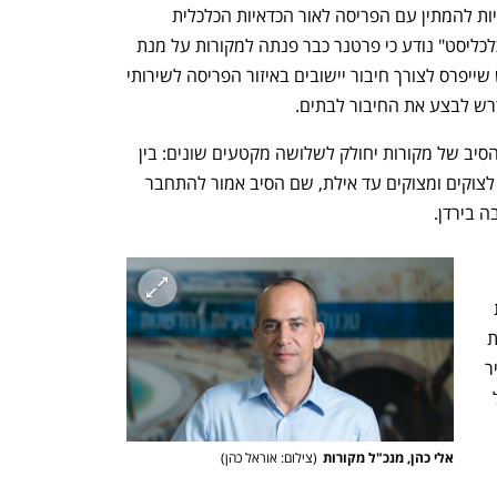
סלקום, HOT, תש"י וחברת החשמל) עשויות להמתין עם הפריסה לאור הכדאיות הכלכלית 
הנמוכה שלה והלוגיסטיקה המורכבת. ל"כלכליסט" נודע כי פרטנר כבר פנתה למקורות על מנת 
לבחון את האפשרות לשימוש בסיב החדש שייפרס לצורך חיבור יישובים באיזור הפריסה לשירותי 
ש לבצע את החיבור לבתים. 
בשל תוואי השטח באיזור, פרויקט פריסת הסיב של מקורות יחולק לשלושה מקטעים שונים: בין 
באר שבע לאיזור התעשייה רותם, מרותם לצוקים ומצוקים עד אילת, שם הסיב אמור להתחבר 
בירדן. 
גורם בחברה ציין כי החברה רואה חשיבות 
גבוהה בחיבור מתקן ההתפלה שלה באילת 
לסיב, מה שהופך את הפריסה שלו עד לעיר 
הדרומית לוודאית. עלות החדרת הסיב בכל 
ים מוערכת בכ־13–15 מיליון 
אלי כהן, מנכ"ל מקורות
(
צילום: אוראל כהן
)