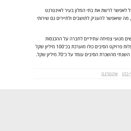
גורם במקורות ציין כי הסיב של החברה יוכל לאפשר לרשת את בתי המלון בעיר לאינטרנט 
במהירויות גבוהות משמעותית מהנוכחיות, מה שיאפשר להעניק לתושבים ולתיירים גם שירותי 
במקורות רואים בפרויקטי התשתיות החדשים מנועי צמיחה עתידיים לחברה על ההכנסות 
הקיימות (כ־4.9 מיליארד שקל ב־2020). עלות פרויקט הסיבים כולו מוערכת בכ־100 מיליון שקל 
מהשכרת הסיבים עומד על כ־70 מיליון שקל.
 כהן
אינטרנט
נפתח בכרטיסייה חדשה
נפתח בכרטיסייה חדשה