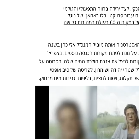
ם במהירות גלישה
המהלך של מקורות הוא מימוש נוסף של האסטרטגיה אותה מוביל המנכ"ל אלי כהן בשנה 
האחרונה לנצל את המשאבים של מקורות על מנת לפתח מקורות הכנסה נוספים. באפריל 
השנה חשף "כלכליסט" את הכוונה של מקורות לנצל את צנרת הולכת המים שלה, הפרוסה על 
פני כ־13,000 ק"מ ממטולה ועד אילת, כולל שטחי יהודה ושומרון, לפריסה של סיב אופטי 
תקלות, ויסות לחצים, דליפות וגניבות מים מרחוק. 