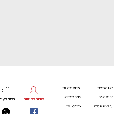
ענף במתח גבוה
מדברים כלכלה, עסקים ומה שב
פוטו כלכליסט
ועידות כלכליסט
המרת מט"ח
מוסף כלכליסט
שרות לקוחות
מינוי לעית
עמוד מט"ח כללי
כלכליסט TV