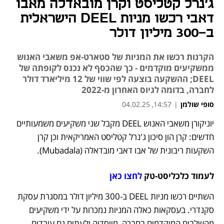
ג'נרל קטליסט וקרן מובאדלה מאבו
דאבי רכשו מניות DEEL הישראלית
ב-300 מיליון דולר
הקרנות רכשו את המניות של סטארט-אפ משאבי האנוש
ממשקיעים מוקדמים - כך שהכסף לא נכנס לקופתה של
DEEL; ההשקעה בוצעה לפי שווי של 12 מיליארד דולר
לחברה, בדומה לגיוס האחרון מ-2022
סופי שולמן
|
14:57, 04.02.25
יוניקורן משאבי האנוש DEEL מקבל שני משקיעים משמעותיים 
נפתח בכרטיסייה חדשה
חדשים: קרן הון סיכון ג'נרל קטליסט האמריקאית וכן קרן 
השקעות ריבונית של אבו דאבי מובדאלה (Mubadala). 
לעמוד כלכליסט-טק 
לחצו כאן
השתיים רכשו מניות DEEL ב-300 מיליון דולר במסגרת עסקת 
סקנדרי. בעסקאות כאלה המניות נמכרות על ידי משקיעים 
מהשלבים המוקדמים בחברה, מייסדיה ולעתים גם עובדים 