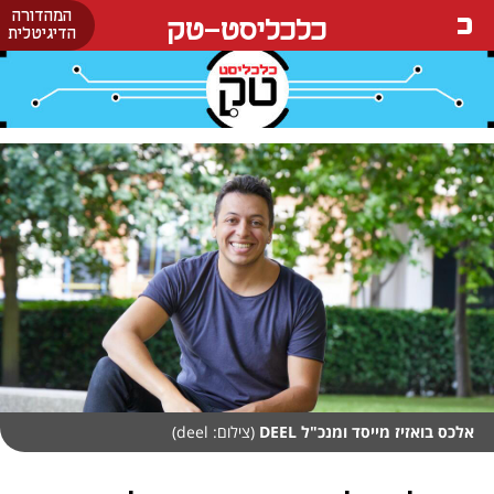
המהדורה
כלכליסט-טק
הדיגיטלית
אלכס בואזיז מייסד ומנכ"ל DEEL
(צילום: deel)