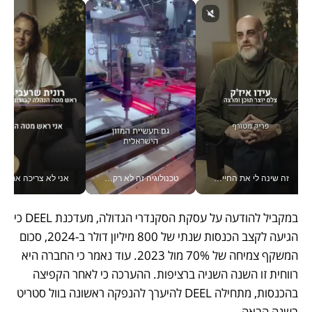
זה שינה לי את החיים: איך עידו איז'ק הופך את הסמארטפון לכלי צילום מקצועי_v
טכנולוגיה זה לא רק בהייטק: גם תעשיית המזון הישראלית מאמצת כלי AI, אוטומציה וניתוח דאטה בזמן אמת
אני לא צריכה את המשרד:
במקביל להודעה על עסקת הסקנדרי הגדולה, מעדכנת DEEL כי 
הגיעה לקצב הכנסות שנתי של 800 מיליון דולר ב-2024, סכום 
המשקף צמיחה של 70% מול 2023. עוד נאמר כי החברה היא 
רווחית זו השנה השניה ברציפות. ההערכה כי לאחר הקפיצה 
בהכנסות, מתחילה DEEL להיערך להנפקה ראשונה בוול סטריט 
בשנה הבאה.