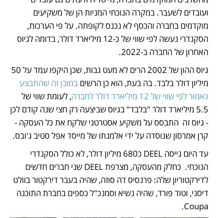
ועובדים לשעבר. במקרה הנוכחי המניות הן של משקיעים 
מוקדמים בחברה והכסף לא נכנס לקופתה. על פי הערכות, 
הסקנדרי נעשה לפי שווי של כ-12 מיליארד דולר, בדומה לגיוס 
האחרון של החברה ב-2022.
גיוס ההון של 2002 הרים לא מעט גבות, שכן היקפו עמד על 50 
מיליון דולר בלבד. בה בעת, הוא כן הרשים 
במובן זה שהתבצע 
כאמור לפי שווי של 12 מיליארד דולר לחברה
, לעומת שווי של 
5.5 מיליארד דולר "בלבד" בגיוס שביצעה רק חצי שנה קודם לכן 
- גיוס זה  התבסס על משקיע אסטרטגי שלקח את כל העסקה - 
קרן אמרסון שנוסדה על ידי אלמנתו של מייסד אפל סטיב ג'ובס. 
עד היום גייסה DEEL כ680 מיליון דולר, לא כולל הסקנדרי 
הנוכחי.  כחלק מהעסקה, מצרפת DEEL שני חברים חדשים 
לדירקטוריון שלה: פרנסיס דה סוזה, שהיה בעבר דירקטור בוולט 
דיסני, וטוד פורד, שהיה נשיא וסמנכ"ל כספים בחברת התוכנה 
Coupa. 