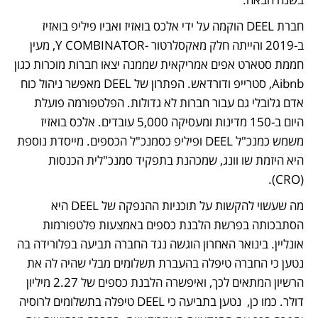
חברת DEEL הוקמה על ידי אלכס בואזיז ואביו פיליפ בואזיז 
ב-2019 והייתה חלק מאקסלרטור -Y COMBINATOR, מעין 
חממת סטארט אפים אמריקאית שממנה יצאו חברות מוכרות כגון 
Aibnb, סטרייפ ודורדאש. הפתרון של DEEL מאפשר ניהול כוח 
אדם גלובלי גם עבור חברות לא גדולות. הפלטפורמה פועלת 
היום ב-150 מדינות ומעסיקה 5,000 עובדים. אלכס בואזיז 
משמש כמנכ"ל DEEL ופיליפ כסמנכ"ל הכספים. מייסדת נוספת 
היא היזמת שו וונג, שמכהנת בתפקיד סמנכ"לית הכנסות 
(CRO). 
מה שעשוי להקשות על תוכניות ההנפקה של DEEL היא 
הסתבכותה בפרשת הלבנת כספים באמצעות פלטפורמות 
אונליין. בינואר האחרון הוגשה נגד החברה תביעה בפלורידה בה 
נטען כי החברה טיפלה בהעברת תשלומים מבלי שהיה לה את 
הרשיון המתאים לכך, ואיפשרה הלבנת כספים של 2.27 מיליון 
דולר. כמו כן,  נטען בתביעה כי DEEL טיפלה בתשלומים לרוסיה 