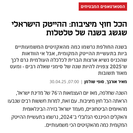
הסטארטאפים המבטיחים
הכל חוץ מיציבות: ההייטק הישראלי
שגשג בשנה של טלטלות
בשנה החולפת נרשמו כמה מהאקזיטים המשמעותיים
ביות בתעשיית ההייטק המקומית, אבל אי הוודאות
שהכניס נשיא ארצות הברית לכלכלה העולמית גרם לכך
ש־2025 צפויה להיות שנה של סימני שאלה רבים - ומעט
מאוד תשובות
מאיר אורבך
,
סופי שולמן
|
07:00, 30.04.25
השנה שחלפה, מאז יום העצמאות ה־76 של מדינת ישראל, 
נפתח בכרטיסייה חדשה
הראתה הכל חוץ מיציבות. עם זאת, למרות חששות רבים שנבעו 
מהאיומים הביטחוניים, מעמד ישראל בזירה הבינלאומית 
והאקלים הפיננסי הגלובלי ב־2024, נרשמו בתעשיית ההייטק 
המקומית כמה מהאקזיטים הכי משמעותיים. 