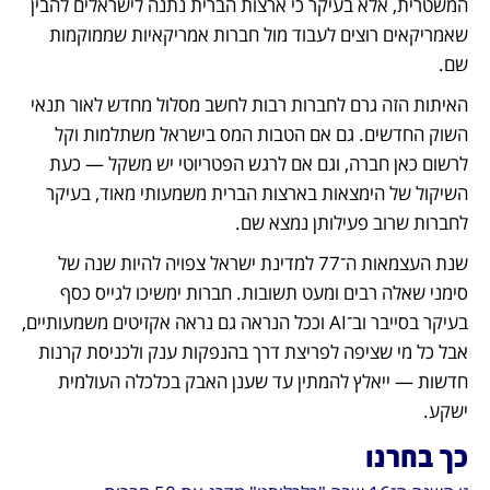
המשטרית, אלא בעיקר כי ארצות הברית נתנה לישראלים להבין 
שאמריקאים רוצים לעבוד מול חברות אמריקאיות שממוקמות 
שם. 
האיתות הזה גרם לחברות רבות לחשב מסלול מחדש לאור תנאי 
השוק החדשים. גם אם הטבות המס בישראל משתלמות וקל 
לרשום כאן חברה, וגם אם לרגש הפטריוטי יש משקל — כעת 
השיקול של הימצאות בארצות הברית משמעותי מאוד, בעיקר 
לחברות שרוב פעילותן נמצא שם.
שנת העצמאות ה־77 למדינת ישראל צפויה להיות שנה של 
סימני שאלה רבים ומעט תשובות. חברות ימשיכו לגייס כסף 
בעיקר בסייבר וב־AI וככל הנראה גם נראה אקזיטים משמעותיים, 
אבל כל מי שציפה לפריצת דרך בהנפקות ענק ולכניסת קרנות 
חדשות — ייאלץ להמתין עד שענן האבק בכלכלה העולמית 
ישקע.
כך בחרנו