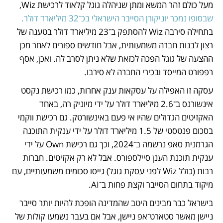
מעל כולם זהר המשא ומתן שניהלה גוגל קלאוד לרכישת Wiz, 
שבסופו נמכר יוניקורן הסייבר הישראלי בכ־32 מיליארד דולר.
בתחילה סירבה Wiz להסתפק ב־23 מיליארד דולר בטענה של 
רצון לבנות חברה משמעותית, אבל חודשים ספורים לאחר מכן 
ההצעה של גוגל הפכה לכזאת שלא ניתן לסרב לה. ואכן, אסף 
רפפורט המייסד ובכירי החברה לא סירבו.
עסקה זו האפילה על עסקאות ענק אחרות, כמו רכישת נקסט 
אינשורנס ב־2.6 מיליארד דולר על ידי מיוניק רה, באחד 
האקזיטים הגדולים שהיו אי פעם באינשורטק. גם רכישת ווקמי 
בסכום פנטסטי של 1.5 מיליארד דולר על ידי ענקית התוכנה 
הגרמנית סאפ נרשמה ב־2024, וכך גם רכישת Own על ידי 
ענקית תוכנת הענן סיילספורס. אבל לא רק אקזיטים. חברות 
רבות (כולל Wiz לפני עסקת גוגל) גייסו סכומים משמעותיים, עם 
מיקוד בתחום הסייבר וקצת פחות ב־AI. 
בישראל כבר מבינים היטב שהמדינה הופכת להיות יותר סייבר 
ניישן מאשר סטארט־אפ ניישן, אבל אם בעבר נשמעו קולות של 