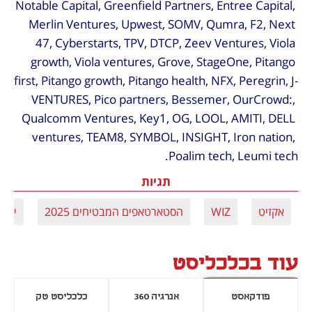
Notable Capital, Greenfield Partners, Entree Capital, 
Merlin Ventures, Upwest, SOMV, Qumra, F2, Next 
47, Cyberstarts, TPV, DTCP, Zeev Ventures, Viola 
growth, Viola ventures, Grove, StageOne, Pitango 
first, Pitango growth, Pitango health, NFX, Peregrin, J-
VENTURES, Pico partners, Bessemer, OurCrowd:, 
Qualcomm Ventures, Key1, OG, LOOL, AMITI, DELL 
ventures, TEAM8, SYMBOL, INSIGHT, Iron nation, 
Poalim tech, Leumi tech.
תגיות
אקזיט
WIZ
הסטארטאפים המבטיחים 2025
יוניק
עוד בכלכליסט
פודקאסט
אנרגיה 360
כלכליסט טק