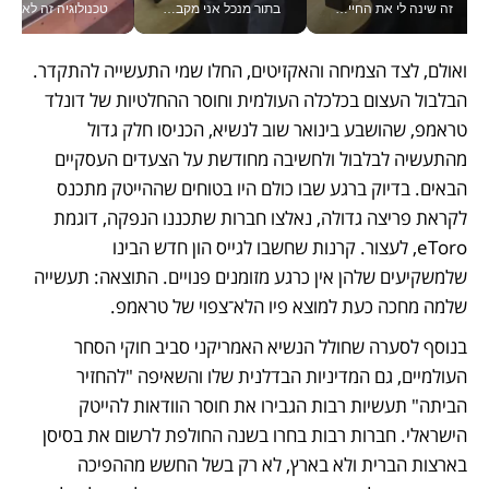
זה שינה לי את החיים: איך עידו איז'ק הופך את הסמארטפון לכלי צילום מקצועי_v
בתור מנכל אני מקבל מאות החלטות ביום, וה- Galaxy Z Fold8 Ultra עוזר לי לחתוך אותן מהר יותר_v
טכנולוגיה זה לא רק בהייטק: גם תעשיי
ואולם, לצד הצמיחה והאקזיטים, החלו שמי התעשייה להתקדר. 
הבלבול העצום בכלכלה העולמית וחוסר ההחלטיות של דונלד 
טראמפ, שהושבע בינואר שוב לנשיא, הכניסו חלק גדול 
מהתעשיה לבלבול ולחשיבה מחודשת על הצעדים העסקיים 
הבאים. בדיוק ברגע שבו כולם היו בטוחים שההייטק מתכנס 
לקראת פריצה גדולה, נאלצו חברות שתכננו הנפקה, דוגמת 
eToro, לעצור. קרנות שחשבו לגייס הון חדש הבינו 
שלמשקיעים שלהן אין כרגע מזומנים פנויים. התוצאה: תעשייה 
שלמה מחכה כעת למוצא פיו הלא־צפוי של טראמפ.
בנוסף לסערה שחולל הנשיא האמריקני סביב חוקי הסחר 
העולמיים, גם המדיניות הבדלנית שלו והשאיפה "להחזיר 
הביתה" תעשיות רבות הגבירו את חוסר הוודאות להייטק 
הישראלי. חברות רבות בחרו בשנה החולפת לרשום את בסיסן 
בארצות הברית ולא בארץ, לא רק בשל החשש מההפיכה 