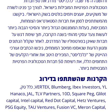
זו השנה ה־16 שבה "כלכליסט" מדרג את 50 חברות 
הטכנולוגיה הפרטיות המובילות בישראל. לצורך כך פנינו לשורה 
של משקיעים, יועצים ויזמים בולטים בשוק הישראלי. ביקשנו 
מהמשתתפים לסמן את חברות הסטארט־אפ הצומחות, 
המכניסות, בעלות המומנטום הגדול ביותר והסיכוי הגבוה ביותר 
לעשות צעד עסקי מהותי בשנה הקרובה, תוך שימת דגש על 
חברות שאינן בפורטפוליו של המדרגים. לאחר שקלול הנתונים 
ומגוון הדעות שנאספו ממיטב המומחים, גיבשו הכתבים ועורכי 
ההייטק של "כלכליסט", המכירים היטב את אחורי הקלעים של 
התחומים הללו, את רשימת 50 חברות הטכנולוגיה הפרטיות 
המבטיחות ביותר.
הקרנות שהשתתפו בדירוג
VERTEX, Blumberg, Ibex Investors, YL, כלל טק, 
Hanaco, JAL, TLV Partners, 10D, Square Peg, Glilot 
capital, Intel capital, Red Dot Capital, Hetz Ventures, 
PSG Equity, TAU Ventures, Fusion VC, Meron Capital, 