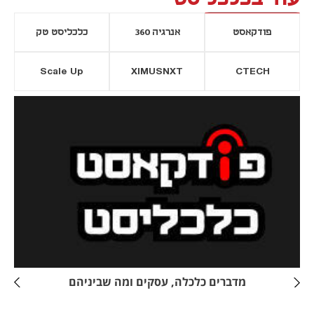
פודקאסט
אנרגיה 360
כלכליסט טק
Scale Up
XIMUSNXT
CTECH
יסייה חדשה
נפתח בכרטיסייה חדשה
מדברים כלכלה, עסקים ומה שביניהם