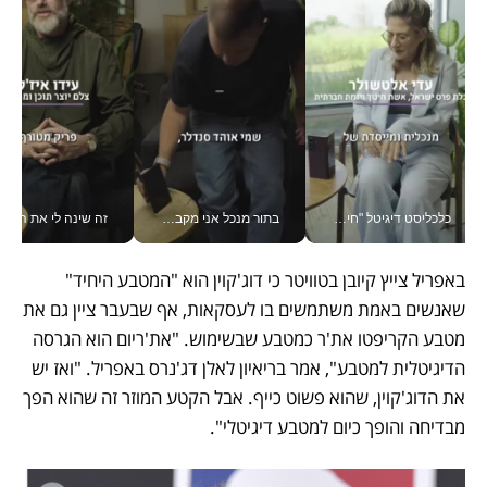
כלכליסט דיגיטל "חינוך הוא המשימה של החיים שלי"_v
בתור מנכל אני מקבל מאות החלטות ביום, וה- Galaxy Z Fold8 Ultra עוזר לי לחתוך אותן מהר יותר_v
זה שינה לי את החיים: 
באפריל צייץ קיובן בטוויטר כי דוג'קוין הוא "המטבע היחיד" 
שאנשים באמת משתמשים בו לעסקאות, אף שבעבר ציין גם את 
מטבע הקריפטו את'ר כמטבע שבשימוש. "את'ריום הוא הגרסה 
הדיגיטלית למטבע", אמר בריאיון לאלן דג'נרס באפריל. "ואז יש 
את הדוג'קוין, שהוא פשוט כייף. אבל הקטע המוזר זה שהוא הפך 
מבדיחה והופך כיום למטבע דיגיטלי". 