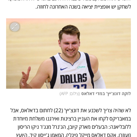
לשחקן יש אופציית יציאה בשנה האחרונה לחוזה. 
לוקה דונצ'יץ' במדי דאלאס
(
צילום: AFP
)
לא שהיה צריך לשכנע את דונצ'יץ' (22) לחתום בדאלאס, אבל 
במאבריקס לקחו את העניין ברצינות ואירגנו משלחת מיוחדת 
ללובליאנה: הבעלים מארק קיובן, הג'נרל מנג'ר ניקו הריסון 
(ועוזרו, אקס דאלאס מייקל פינלי), המאמן ג'ייסון קיד, היועץ 