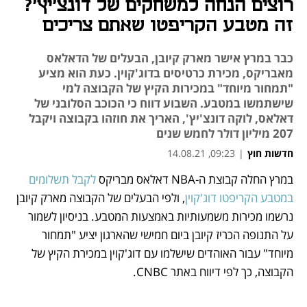
רוצים הנחה למשחקים של דונצ'יץ'?
זה מטבע הקריפטו שאתם צריכים
כבר במרץ אישר מארק קיובן, הבעלים של הדאלאס
מאבריקס, מכירת כרטיסים בדוג'קוין. כעת הוא מציע
"תמחור מיוחד" במכירות הקיץ של הקבוצה למי
שישתמשו במטבע. השבוע דווח כי הכוכב הסלובני של
דאלאס, לוקה דונצ'יץ', האריך את חוזהו בקבוצה ויקבל
207 מיליון דולר לחמש שנים
חדשות חוץ
|
09:23, 14.08.21
במרץ החלה קבוצת ה-NBA דאלאס מבריקס 
לקבל תשלומים 
נפתח בכרטיסייה חדשה
נפתח בכרטיסייה חדשה
נפתח בכרטיסייה חדשה
נפתח בכרטיסייה חדשה
נפתח בכרטיסייה חדשה
במטבע הקריפטו דוג'קוין
, ולפי הבעלים של הקבוצה מארק קיובן 
נרשמו מכירות משמעותיות באמצעות המטבע. בניסיון לשמור 
על התנופה הכריז קיובן ביום חמישי שהארגון יציע "תמחור 
מיוחד" עבור האוהדים שישלמו עם דוג'קוין במכירת הקיץ של 
הקבוצה, כך לפי דיווח באתר CNBC. 