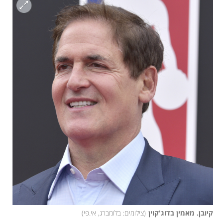
קיובן. מאמין בדוג'קוין
(
צילומים: בלומברג, אי.פי
)