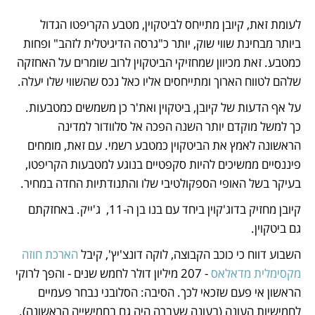
לעומת זאת, קיובן מתייחס לביטקוין, מטבע הקריפטו הגדול 
ביותר מבחינת שווי שוק, יותר כ"גרסה הדיגיטלית לזהב" ופחות 
כמטבע. זאת מכיוון שמחזיקי הביטקוין לרוב שומרים על האחזקה 
שלהם לטווח הארוך ומתייחסים אליו כאל נכס שהשווי שלו יעלה. 
על אף הדעות של קיובן, ביטקוין ואת'ר כן משמשים כמטבעות. 
כך למשל מוקדם יותר השנה הפכה אל סלוודור למדינה 
הראשונה לאמץ את הביטקוין כמטבע רשמי. עם זאת, מומחים 
פיננסיים ממשיכים להיות סקפטיים בנוגע למטבעות הקריפטו, 
בעיקר בשל האופי הספקולטיבי שלו והתנודתיות החדה במחיר. 
קיובן מחזיק בדוג'קוין ביחד עם בנו בן ה-11,  ג'ייק. באחזקתם  
גם ביטקוין. 
השבוע דווח כי כוכב הקבוצה, לוקה דונצ'יץ', קיבל 
הארכת חוזה 
מקסימלית מדאלאס
 - 207 מיליון דולר לחמש שנים - והפך לרוקי 
הראשון אי פעם שזכאי לכך. הסיבה: הסלובני נבחר פעמיים 
לחמישיות העונה (בעונה שעברה היה גם בחמישייה הראשונה). 