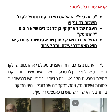
קראו עוד בכלכליסט:
"כי זה כיף": הדאלאס מאבריקס תתחיל לקבל 
תשלום בדוג'קוין
העצה של מארק קיובן למנכ"לים שלא רוצים 
"להתרסק"
המיליארדר מארק קיובן שונא פגישות עבודה, אז 
הוא מצא דרך יעילה יותר לעבוד
דוג'קוין אמנם נוצר כבדיחה והיוצרים מעולם לא התכוונו שיילקח 
ברצינות, אך לפי קיובן למטבע יש מאגר משתמשים ייחודי בקרב 
קהילת מטבעות הקריפטו. "זה מדיום שיכול לשמש לרכישה של 
סחורות ושירותים", אמר. "הקהילה של דוג'קוין היא החזקה 
ביותר בכל הקשור לשימוש בו כאמצעי חליפין". 