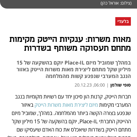
(צילום: אוראל כהן)
בלעדי
מאות משרות: ענקיות הייטק מקימות
מתחם תעסוקה משותף בשדרות
במהלך שמוביל מיזם Place-IL יוקם בהשקעה של 15
מיליון שקל מתחם ליצירת מאות משרות הייטק באזור
הנגב המערבי שנפגע קשות מהמלחמה
סופי שולמן
|
06:00, 20.12.23
חברות הייטק, קרנות הון סיכון יחד עם רשויות מקומיות בנגב 
נפתח בכרטיסייה חדשה
נפתח בכרטיסייה חדשה
המערבי מקימות 
מיזם ליצירת מאות משרות הייטק
 באיזור 
שנפגע בצורה הקשה ביותר מהמלחמה. במהלך, שמוביל מיזם 
ההייטק החברתי Place-IL, יוקם בהשקעה של 15 מיליון שקל 
מתחם הייטק בשדרות שיאכלס את כוח האדם שיעסיקו שם 