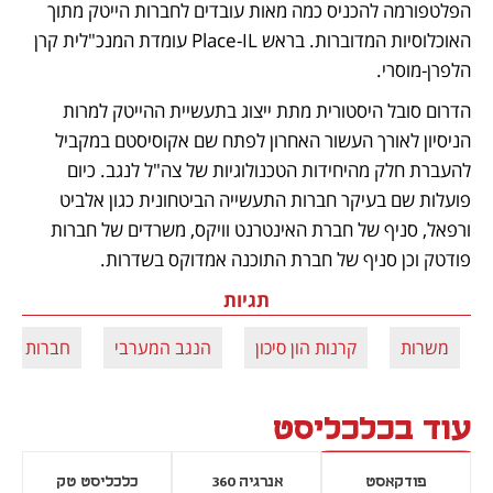
הפלטפורמה להכניס כמה מאות עובדים לחברות הייטק מתוך 
האוכלוסיות המדוברות. בראש Place-IL עומדת המנכ"לית קרן 
הלפרן-מוסרי.
הדרום סובל היסטורית מתת ייצוג בתעשיית ההייטק למרות 
הניסיון לאורך העשור האחרון לפתח שם אקוסיסטם במקביל 
להעברת חלק מהיחידות הטכנולוגיות של צה"ל לנגב. כיום 
פועלות שם בעיקר חברות התעשייה הביטחונית כגון אלביט 
ורפאל, סניף של חברת האינטרנט וויקס, משרדים של חברות 
פודטק וכן סניף של חברת התוכנה אמדוקס בשדרות.
תגיות
משרות
קרנות הון סיכון
הנגב המערבי
חברות היי
עוד בכלכליסט
פודקאסט
אנרגיה 360
כלכליסט טק