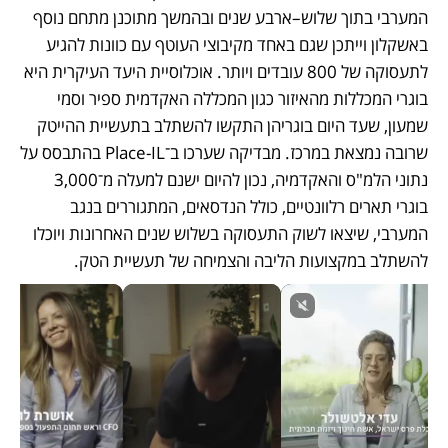
המערבי בתוך שלוש–ארבע שנים ובהמשך מתוכנן מתחם נוסף 
באשקלון וייתכן שגם באחד מקיבוצי העוטף עם כוונות להגיע 
לתעסוקה של 800 עובדים ויותר. אוכלוסיית היעד העיקרית היא 
בוגרי המכללות מהאיזור כגון המכללה האקדמית ספיר וסמי 
שמעון, שעד היום בוגריהן התקשו להשתלב בתעשיית ההייטק 
שרובה נמצאת במרכז. מבדיקה שערכו ב־Place-IL בהתבסס על 
נתוני הלמ"ס והאקדמיה, נכון להיום ישנם למעלה מ־3,000 
בוגרי תארים רלוונטיים, כולל הנדסאים, המתגוררים בנגב 
המערבי, שיצאו לשוק התעסוקה בשלוש שנים האחרונות ויוכלו 
להשתלב במקצועות הליבה והצמיחה של תעשיית הטק. 