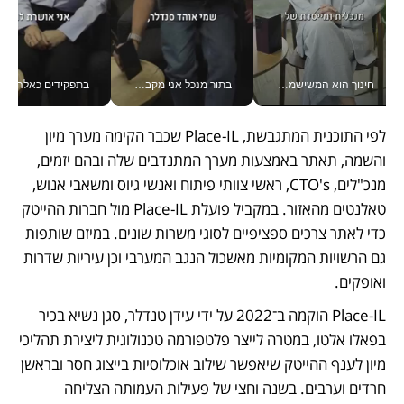
חינוך הוא המשישמה של החיים שלי - V
בתור מנכל אני מקבל מאות החלטות ביום, וה- Galaxy Z Fold8 Ultra עוזר לי לחתוך אותן מהר יותר_v
בתפקידים כאלה אי אפשר לח
לפי התוכנית המתגבשת, Place-IL שכבר הקימה מערך מיון 
והשמה, תאתר באמצעות מערך המתנדבים שלה ובהם יזמים, 
מנכ"לים, CTO's, ראשי צוותי פיתוח ואנשי גיוס ומשאבי אנוש, 
טאלנטים מהאזור. במקביל פועלת Place-IL מול חברות ההייטק 
כדי לאתר צרכים ספציפיים לסוגי משרות שונים. במיזם שותפות 
גם הרשויות המקומיות מאשכול הנגב המערבי וכן עיריות שדרות 
ואופקים.
Place-IL הוקמה ב־2022 על ידי עידן טנדלר, סגן נשיא בכיר 
בפאלו אלטו, במטרה לייצר פלטפורמה טכנולוגית ליצירת תהליכי 
מיון לענף ההייטק שיאפשר שילוב אוכלוסיות בייצוג חסר ובראשן 
חרדים וערבים. בשנה וחצי של פעילות העמותה הצליחה 