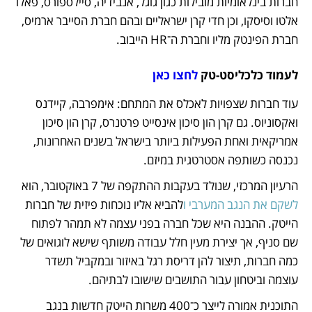
חברות בינלאומיות מובילות כגון גוגל, אנבידיה, סיילספורס, פאלו 
אלטו וסיסקו, וכן חדי קרן ישראליים ובהם חברת הסייבר ארמיס, 
חברת הפינטק מליו וחברת ה־HR הייבוב.
לעמוד כלכליסט-טק 
לחצו כאן
עוד חברות שצפויות לאכלס את המתחם: אימפרבה, קיידנס 
ואקסוניוס. גם קרן הון סיכון אינסייט פרטנרס, קרן הון סיכון 
אמריקאית ואחת הפעילות ביותר בישראל בשנים האחרונות, 
נכנסה כשותפה אסטרטגית במיזם. 
הרעיון המרכזי, שנולד בעקבות ההתקפה של 7 באוקטובר, הוא 
לשקם את הנגב המערבי ו
להביא אליו נוכחות פיזית של חברות 
הייטק. ההבנה היא שכל חברה בפני עצמה לא תמהר לפתוח 
שם סניף, אך יצירת מעין חלל עבודה משותף שישא לוגואים של 
כמה חברות, תיצור להן דריסת רגל באיזור ובמקביל תשדר 
עוצמה וביטחון עבור התושבים שישובו לבתיהם.
התוכנית אמורה לייצר כ־400 משרות הייטק חדשות בנגב 