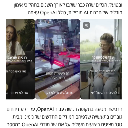
ובפועל, הכלים שלה כבר שולבו לאורך השנים בתהליכי אימון 
מודלים של חברות AI מובילות, כולל OpenAI עצמה.
כלכליסט דיגיטל "חינוך הוא המשימה של החיים שלי"_v
טכנולוגיה זה לא רק בהייטק: גם תעשיית המזון הישראלית מאמצת כלי AI, אוטומציה וניתוח דאטה בזמן אמת
אני לא צריכה את המשרד:
הרכישה מגיעה בתקופה רגישה עבור OpenAI, על רקע דיווחים 
גוברים בתעשייה שלפיהם המודלים החדשים של ג'מיני מבית 
גוגל מציגים ביצועים העולים על אלו של מודלי OpenAI במספר 