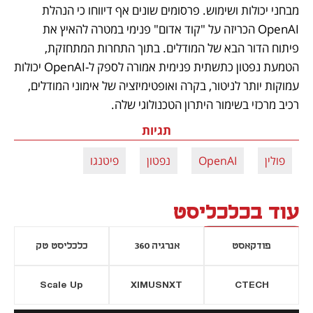
מבחני יכולות ושימוש. פרסומים שונים אף דיווחו כי הנהלת 
OpenAI הכריזה על "קוד אדום" פנימי במטרה להאיץ את 
פיתוח הדור הבא של המודלים. בתוך התחרות המתחזקת, 
הטמעת נפטון כתשתית פנימית אמורה לספק ל-OpenAI יכולות 
עמוקות יותר לניטור, בקרה ואופטימיזציה של אימוני המודלים, 
רכיב מרכזי בשימור היתרון הטכנולוגי שלה.
תגיות
פולין
OpenAI
נפטון
פיטנגו
עוד בכלכליסט
פודקאסט
אנרגיה 360
כלכליסט טק
Scale Up
XIMUSNXT
CTECH
יסייה חדשה
נפתח בכרטיסייה חדשה