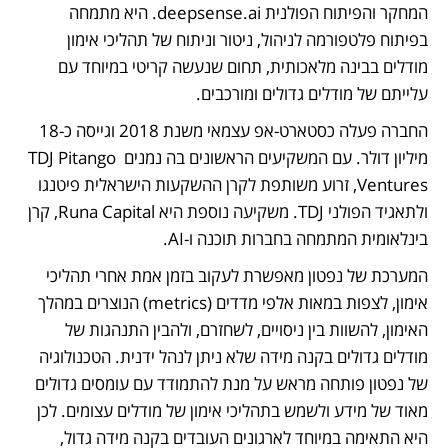
המחקר והפיתוח הפולנית deepsense.ai. היא מתמחה 
בפיתוח פלטפורמה לניהול, ניטור וניתוח של תהליכי אימון 
מודלים בבינה מלאכותית, תחום שנעשה קריטי במיוחד עם 
עלייתם של מודלים גדולים ומורכבים.
החברה פעלה כסטארט-אפ עצמאי משנת 2018 וגייסה כ-18 
מיליון דולר. עם המשקיעים הראשונים בה נמנים TDJ Pitango 
Ventures, זרוע משותפת לקרן ההשקעות הישראלית פיטנגו 
ולתאגיד הפולני TDJ. משקיעה נוספת היא Runa Capital, קרן 
בינלאומית המתמחה בחברות תוכנה ו-AI.
המערכת של נפטון מאפשרת לעקוב בזמן אמת אחרי תהליכי 
אימון, לצפות במאות אלפי מדדים (metrics) הנוצרים במהלך 
האימון, להשוות בין ניסויים, לשחזרם, ולהבין התנהגות של 
מודלים גדולים בקנה מידה שלא ניתן לנהל ידנית. הטכנולוגיה 
של נפטון פותחה מראש על מנת להתמודד עם עומסים גדולים 
מאוד של מידע ולשמש בתהליכי אימון של מודלים עצומים. לכן 
היא התאימה במיוחד לארגונים העובדים בקנה מידה גדול, 