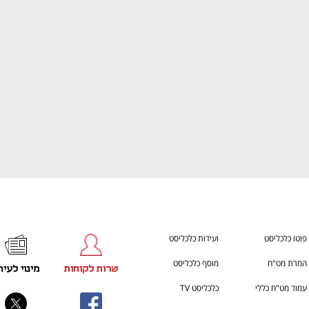
ענף במתח גבוה
מדברים כלכלה, עסקים ומה שב
פוטו כלכליסט
ועידות כלכליסט
המרת מט"ח
מוסף כלכליסט
שרות לקוחות
מינוי לעית
עמוד מט"ח כללי
כלכליסט TV