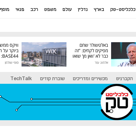
כלכליסט-טק
בארץ
נדל"ן
עולם
משפט
רכב
פנאי
מוסף
באלטשולר שחם
וויקס ממש
מפיקים לקחים: "זה
ביוקר על ר
כבר לא 'וואן מן' שואו
44
של גילעד"
אלמוג עזר
סופי שולמן
מיליון דולר
הקברניט
מכשירים ומדריכים
שוברת קודים
TechTalk