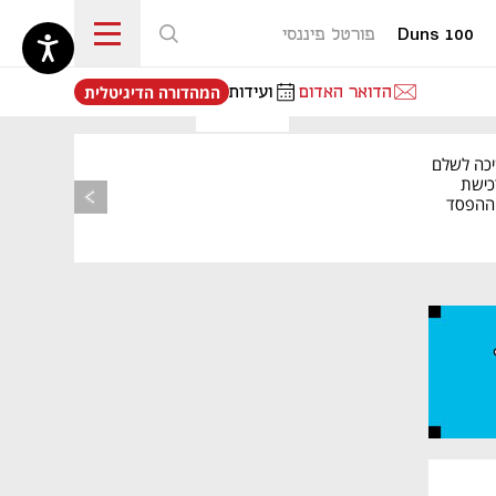
Duns 100
פורטל פיננסי
נפתח בכרטיסייה חדשה
הדואר האדום
ועידות
המהדורה הדיגיטלית
יכה לשלם
כישת
BASE: ההפסד
הרבעוני זינק ל-76