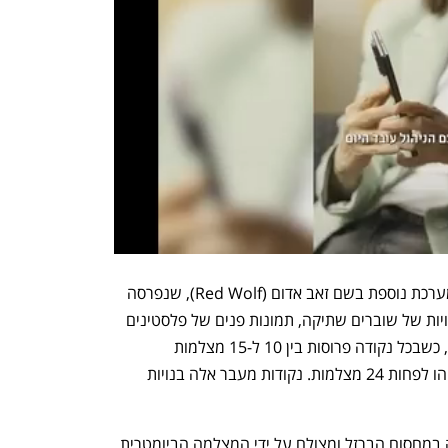
הדוח של אמנסטי חושף, לדברי הארגון, מערכת נוספת בשם זאב אדום (Red Wolf), שנפרסה 
בנקודות מעבר באזור H2 בחברון. לפי עדויות של שוברים שתיקה, תמונות פנים של פלסטינים 
צולמו ושימשו לזיהוי בנקודות מעבר בעיר, כשבכל נקודה פרוסות בין 10 ל-15 מצלמות 
ביומטריות. בנקודה אחת חוקרי אמנסטי זיהו לפחות 24 מצלמות. נקודות מעבר אלה בנויות 
 כשאדם נכנס לנקודת המעבר, הוא מוחזק במחסום הברזל ומצולם על ידי המצלמה הביומטרית. 