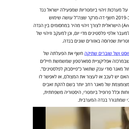
 בשנים האחרונים התפרסמו כמה דיווחים על מערכות זיהוי ביומטריות שמפעילה ישראל נגד 
האוכלוסייה הפלסטינית ביהודה ושומרון. ב-2019 חשף דה-מרקר שצה"ל עושה שימוש 
במערכות זיהוי פנים של אניווז'ן (AnyVision) הישראלית לצורך זיהוי מהיר במחסומים בין הגדה 
המערבית לשטחי הקו הירוק שמשמשים למעבר אלפי פלסטינים מדי יום, וכן למעקב וזיהוי של 
יות שפרוסה באזורים שונים בגדה.
וסט ושל שוברים שתיקה
 חשף את הפעלתה של 
מערכת שמכונה זאב כחול (Blue Wolf), שבמרכזה אפליקציית סמארטפון שמשמשת חיילים 
לצילום פלסטינים ולהשוואת תמונותיהם מול מאגר סודי ענק שתואר כ"פייסבוק לפלסטינים". 
השוואה זו מאפשרת לאפליקציה להתריע האם יש לעכב או לעצור את המצולם, או לאפשר לו 
לעבור. לפי התחקיר, מאגר זה הוא גרסה מצומצמת של מאגר רחב יותר בשם להקת זאבים 
(Wolf Pack), שנגיש רק מסביבות מאובטחות וכלל פרופיל ביומטרי, היסטוריה משפחתית, 
יני שמתגורר בגדה המערבית.