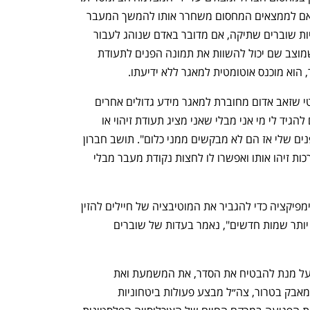
התמונה נבדקת מול מאגר ביומטרי ובהתאם לממצאים המחסום משחרר אותו להמשך המעבר 
או מחזיק אותו לעיכוב או למעצר. לפי עדויות שוברים שתיקה, אם מדובר באדם שנוהג לעבור 
בנקודת המעבר בתדירות גבוהה, החייל שמוצב שם יכול להשוות את תמונה הפנים לתעודת 
, הוא מוכנס אוטומטית למאגר ללא ידיעתו.
 תושב תל רומיידה שבחברון אמר לאמנסטי שזאב אדום מחוברת למאגר מידע גדולים אחרים 
ששומרים מידע על פלסטינים: "הם יכולים להגיד לי מי אני מבלי שאני מציג תעודת זיהוי או 
מסמכים או משהו. יש להם את חתימת הפנים שלי אז הם לא מבקשים ממני כלום". תושב חברון 
אחר אישר גם הוא בכמה הזדמנויות המערכות זיהו אותו ואפשרו לו לחצות נקודת מעבר מבלי 
המערכת גם משתמשת באלמנטים של גיימפיקציה כדי להגביר את המוטיבציה של חיילים להזין 
לתוכה מידע. "לגדוד היתה תחרות מי מזין יותר שמות חדשים", נאמר בעדות של שוברים 
מדובר צה”ל נמסר בתגובה: "צה"ל פועל על מנת להבטיח את הסדר, את המשמעת ואת 
הביטחון באזור יהודה ושומרון. במסגרת המאבק בטרור, צה״ל מבצע פעולות ביטחוניות 