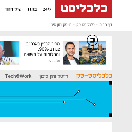
24/7
באזז
שוק ההון
דף הבית
כלכליסט-טק
הייטק והון סיכון
מחיר הבניין בארה"ב
צנח ב-90%,
כלכליסט
דיגיטל
והחלומות על תשואה
גבוהה התנפצו
אלמוג עזר
כלכליסט-טק
הייטק והון סיכון
Tech@Work