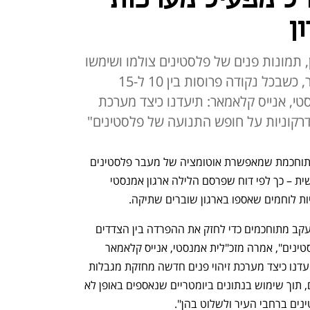
ן
 תמונות פנים של פלסטינים צולמו ושימשו
לזיהוי ביומטרי בנקודות מעבר בעיר, כשבכל נקודה פרוסות בין 10 ל-15
טי, אנייס קלאמאר: תיעדנו כיצד מערכת
דרקוניות על חופש התנועה של פלסטינים"
צה"ל מפעיל בחברון מערכת זיהוי פנים מתוחכמת שמאפשרת אוטומציה של מעבר פלסטינים 
בנקודות מעבר כמעט ללא התערבות אנושית – כך לפי דוח שפרסם הלילה ארגון אמנסטי 
ות לוחמים שאספו בארגון שוברים שתיקה.
 "הרשויות הישראליות משתמשות בכלי מעקב מתוחכמים כדי לחזק את ההפרדה בין הצדדים 
ולבצע אוטומציה של האפרטהייד נגד פלסטינים", אמרה מזכ"לית אמנסטי, אנייס קלאמאר 
בהודעה לעיתונות. "באזור H2 בחברון, תיעדנו כיצד מערכת זיהוי פנים חדשה מחזקת מגבלות 
דרקוניות על חופש התנועה של פלסטינים, תוך שימוש בנתונים ביומטריים שנאספים באופן לא 
נים ברחבי העיר ולשלוט בהן".