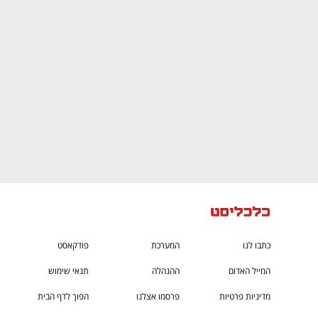
CTech – the
הבית של ההייטק הישראלי
כתבו לנו
המערכת
פודקאסט
המייל האדום
ההנהלה
תנאי שימוש
מדיניות פרטיות
פרסמו אצלנו
הפוך לדף הבית