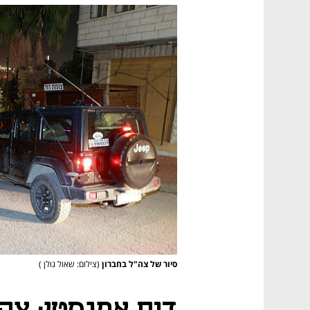
סיור של צה"ל בחברון
(צילום: שאול גולן )
דוח אמנסטי: צה