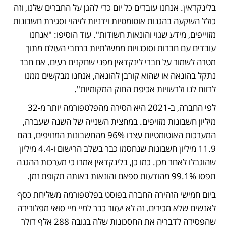
בלינקדאין. אנחנו עובדים כל יום כדי להגן על החברים שלנו, וזה 
כולל השקעה בהגנות אוטומטיות וידניות לזיהוי וסגירת חשבונות 
מזוייפים, מידע שגוי והונאות חשודות". עוד הוסיפו: "אנחנו 
עובדים עם חברות וסוכנויות ממשלתיות ברחבי העולם מתוך 
מטרה לשמור על חברי לינקדאין מפני שחקנים רעים. אם חבר 
נתקל בהונאה או שהוא קורבן להונאה, אנחנו מבקשים ממנו 
לדווח לנו ולרשויות אכיפת החוק המקומיות". 
לפי החברה, ב-2021 היא הסירה מהפלטפורמה יותר מ-32 
מיליון חשבונות מזויפים. במחצית השנייה של השנה שעברה, 
המערכות האוטומטיות עצרו 96% מהחשבונות המזויפים, בהם 
11.9 מיליון חשבונות שנחסמו כבר בשלב הרישום ו-4.4 מיליון 
שהוגבלו לאחר מכן. כמו כן, בלינקדאין אמרו כי מערכות ההגנה 
תפסו 99.1% מהודעות ספאם והונאות באותה תקופת זמן. 
ביום חמישי הזהירה החברה בפוסט בפלטפורמה משליחת כסף 
לאנשים שלא מכירים. זה לא יעזור כבר למיי מיי סואי מפלורידה 
שהפסידה לדבריה את החסכונות שלה בגובה 288 אלף דולר 