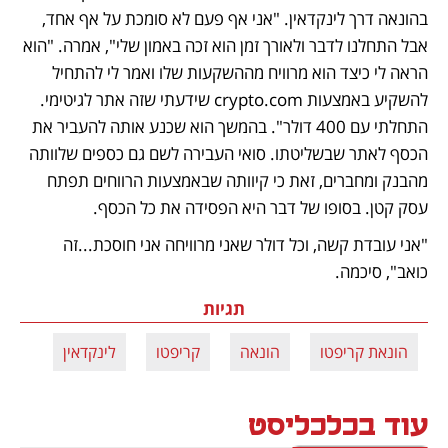
בהונאה דרך לינקדאין. "אני אף פעם לא סומכת על אף אחד, 
אבל התחלנו לדבר ולאורך זמן הוא זכה באמון שלי", אמרה. "הוא 
הראה לי כיצד הוא מרוויח מההשקעות שלו ואמר לי להתחיל 
להשקיע באמצעות crypto.com שידעתי שזה אתר לגיטימי. 
התחלתי עם 400 דולר". בהמשך הוא שכנע אותה להעביר את 
הכסף לאתר שבשליטתו. סואי העבירה לשם גם כספים שלוותה 
מהבנק ומחברים, זאת כי קיוותה שבאמצעות הרווחים תפתח 
עסק קטן. בסופו של דבר היא הפסידה את כל הכסף. 
"אני עובדת קשה, וכל דולר שאני מרוויחה אני חוסכת...זה 
כואב", סיכמה. 
תגיות
הונאת קריפטו
הונאה
קריפטו
לינקדאין
עוד בכלכליסט