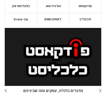
פודקאסט
אנרגיה 360
כלכליסט טק
Scale Up
XIMUSNXT
CTECH
יסייה חדשה
נפתח בכרטיסייה חדשה
מדברים כלכלה, עסקים ומה שביניהם