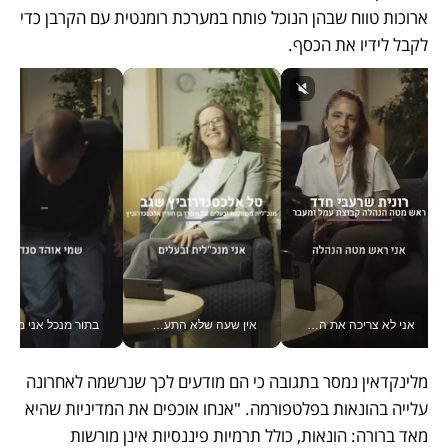
ארוכות טווח שבהן הנוכל פותח במערכת רומנטית עם הקרבן כדי 
לקבל לידיו את הכסף. 
אני לא צריכה את המשרד: רונית שרעבי-חדד מנהלת ארגון של 30000 עובדים מכל מקום_v
אין שעה שלא התעסקתי במשבר - טל אלכסנדרוביץ’ שגב מנהלת משברים תקשורתיים מכל מקום עם ה- Galaxy Z Fold8 Ultra שלה_v
בתור מנכל אני מקבל מאות הח
מלינקדאין נמסר בתגובה כי הם מודעים לכך שנרשמה לאחרונה 
עלייה בהונאות בפלטפורמה. "אנחו אוכפים את המדיניות שהיא 
מאד ברורה: הונאות, כולל תרמיות פיננסיות אינן מורשות 