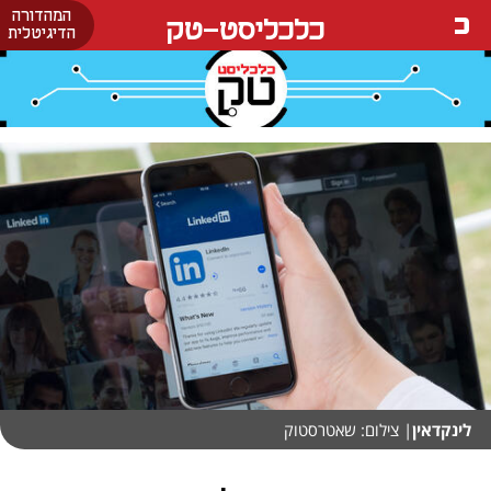
המהדורה
כלכליסט-טק
הדיגיטלית
לינקדאין
| צילום: שאטרסטוק