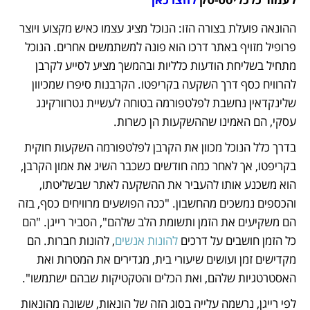
ההונאה פועלת בצורה הזו: הנוכל מציג עצמו כאיש מקצוע ויוצר 
פרופיל מזויף באתר דרכו הוא פונה למשתמשים אחרים. הנוכל 
מתחיל בשליחת הודעות כלליות ובהמשך מציע לסייע לקרבן 
להרוויח כסף דרך השקעה בקריפטו. הקרבנות סיפרו שמכיוון 
שלינקדאין נחשבת לפלטפורמה בטוחה לעשיית נטרוורקינג 
עסקי, הם האמינו שההשקעות הן כשרות. 
בדרך כלל הנוכל מכוון את הקרבן לפלטפורמה השקעות חוקית 
בקריפטו, אך לאחר כמה חודשים כשכבר השיג את אמון הקרבן, 
הוא משכנע אותו להעביר את ההשקעה לאתר שבשליטתו, 
והכספים נמשכים מהחשבון. "ככה הפושעים מרוויחים כסף, בזה 
הם משקיעים את הזמן ותשומת הלב שלהם", הסביר רייגן. "הם 
כל הזמן חושבים על דרכים
 להונות אנשים
, להונות חברות. הם 
מקדישים זמן ועושים שיעורי בית, מגדירים את המטרות ואת 
האסטרטגיות שלהם, ואת הכלים והטקטיקות שבהם ישתמשו". 
לפי רייגן, נרשמה עלייה בסוג הזה של הונאות, ששונה מהונאות 