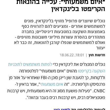
"איום משמעותי": עלייה בהונאות
הקריפטו בלינקדאין
נוכלים שיוצרים פרופיל מזויף בלינקדאין, פונים
למשתמשים אחרים - ומציעים להם להרוויח כסף
באמצעות השקעה במטבעות דיגיטליים; בחברה
מתהדרים בהסרת עשרות מיליוני חשבונות מזויפים -
ואולם למשתמשים שנפלו קורבן להונאות, זה כבר לא
יעזור
חדשות חוץ
|
18:01, 18.06.22
נוכלים המנצלים את לינקדאין כדי 
לפתות משתמשים לתוכניות 
נפתח בכרטיסייה חדשה
נפתח בכרטיסייה חדשה
נפתח בכרטיסייה חדשה
השקעה בקריפטו
 מהווים "איום משמעותי" לפלטפורמה 
וללקוחות, כך לטענת שון רייגן סוכן ה-FBI שאחראי על אזור סן 
פרנסיסקו וקליפורניה. "זה 
איום משמעותי
", אמר בראיון ל-
CNBC. "פעילות פושעת מסוג זה היא משמעותית, ויש קרבנות 
פוטנציאלים רבים, ויש קרבנות רבים בעבר ובהווה". 
לעמוד כלכליסט-טק 
לחצו כאן