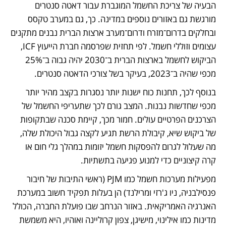
הבעיה של צריכת החשמל המוגברת עבור דאטה סנטרים 
מורגשת גם באזורים נוספים במדינה. כך, גם במערב טקסס 
ובחלקים בדרום־מזרח ודרום־מערב ארצות הברית נבנים מתקנים 
עצומים וזוללי חשמל. לפי תחזית שפרסמה חברת הייעוץ ICF, 
הביקוש לחשמל בארצות הברית ב־2030 יהיה גבוה ב־25% 
מכפי שהיה ב־2023, בעיקר בשל צורכי הדאטה סנטרים.
בנוסף לכך, תחנות כוח ישנות יותר נסגרות בקצב מהיר יותר 
מכפי שחדשות נבנות. המצב גורם לכך שתעריפי החשמל של 
הצרכנים הפרטיים עולים. חמור מכך, קיימת סכנה שבתקופות 
של ביקוש שיא, קיבולת הרשת תגיע לקצה גבול היכולת שלה, 
מה שעלול לגרום להפסקות חשמל יזומות במהלך גלי חום או 
קרה קיצוניים כדי למנוע פגיעה בתשתיות.
מפעילות מערכות חשמל כמו PJM (ראשי התיבות של חיבור 
פנסילבניה, ניו ג'רזי ומרילנד) הן בעלות תפקיד חשוב במערכת 
האנרגיה האמריקאית. באזור הנרחב שבו פועלת החברה, הכולל 
מדינות כמו אילינוי, מישיגן, צפון קרוליינה ואוהיו, היא משמשת 