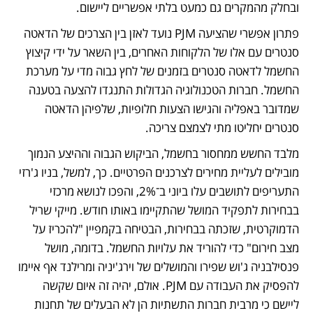
ובחלק מהמקרים גם כמעט בלתי אפשריים ליישום. 
פתרון אפשרי שהציעה PJM נועד לאזן בין הצרכים של הדאטה 
סנטרים עם אלו של הלקוחות האחרים, בין השאר על ידי קיצוץ 
החשמל לדאטה סנטרים בזמנים של לחץ גבוה מדי על מערכת 
החשמל. חברות הטכנולוגיה הגדולות התנגדו להצעה בטענה 
שמדובר באפליה והגישו הצעות חלופיות, שלפיהן הדאטה 
סנטרים יחליטו מתי לצמצם צריכה.
מלבד החשש ממחסור בחשמל, הביקוש הגבוה וההיצע הנמוך 
מובילים לעליית מחירים לצרכנים הפרטיים. כך, למשל, בניו ג'רזי 
התעריפים לתושבים עלו ביוני ב־2%, והפכו לנושא מרכזי 
בבחירות לתפקיד המושל שהתקיימו באותו חודש. מייקי שריל 
הדמוקרטית, שזכתה בבחירות, הבטיחה בקמפיין "להכריז על 
מצב חירום" כדי להוריד את עלויות החשמל. בדומה, מושל 
פנסילבניה ג'וש שפירו והמושלים של וירג'יניה ומרילנד אף איימו 
להפסיק את העבודה עם PJM. אולם, יהיה זה איום שקשה 
ליישם כי מרבית חברות התשתיות הן לא הבעלים של תחנות 