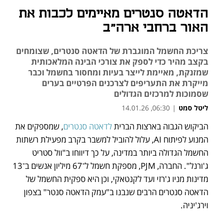
הדאטה סנטרים מאיימים לכבות את
האור ברחבי ארה"ב
צריכת החשמל המוגברת של הדאטה סנטרים, שצומחים
בקצב מהיר כדי לספק את צורכי הבינה המלאכותית
שמזנקת, מאיימת לייצר בעיות ומחסור בחשמל וכבר
מייקרת את התעריפים לצרכנים הפרטיים בערים
שסמוכות למרכזים הגדולים
ליטל סמט
|
06:30, 14.01.26
הביקוש הגבוה בארצות הברית 
לדאטה סנטרים
, שמספקים את 
נפתח בכרטיסייה חדשה
המנוע לפיתוח AI, עלול להוביל למשבר בקרב מפעילת רשתות 
החשמל הגדולה ביותר במדינה, על כך דיווחו ב"וול סטריט 
ג'ורנל". החברה, PJM, מספקת חשמל ל־67 מיליון אנשים ב־13 
מדינות מניו ג'רזי ועד לקנטאקי, וכן היא ספקית החשמל של 
הדאטה סנטרים הרבים שנבנו ב"עמק הדאטה סנטר" בצפון 
וירג'יניה.