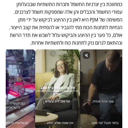
כמתווכת בין יצרניות החשמל וחברות התשתיות שבבעלותן 
עמודי החשמל והכבלים והן אלה שמספקות חשמל לצרכנים. 
המשימה של PJM היא לאזן בין ההיצע לביקוש על ידי מתן 
הנחיות לתחנות הכוח מתי להגביר או להפחית את קצב הייצור. 
אולם, כל פער בין ההיצע והביקוש עלול לשבש את תדר הרשת 
ובהתאם לגרום נזק לתחנות כוח ולתשתיות אחרות.
בתור מנכל אני מקבל מאות החלטות ביום, וה- Galaxy Z Fold8 Ultra עוזר לי לחתוך אותן מהר יותר_v
אין שעה שלא התעסקתי במשבר - טל אלכסנדרוביץ’ שגב מנהלת משברים תקשורתיים מכל מקום עם ה- Galaxy Z Fold8 Ultra שלה_v
טכנולוגיה זה לא רק בהייטק: גם תעשיי