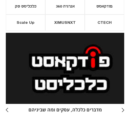
פודקאסט
אנרגיה 360
כלכליסט טק
Scale Up
XIMUSNXT
CTECH
יסייה חדשה
נפתח בכרטיסייה חדשה
מדברים כלכלה, עסקים ומה שביניהם