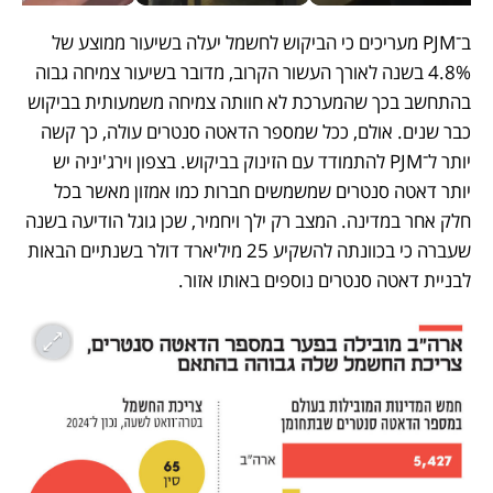
ב־PJM מעריכים כי הביקוש לחשמל יעלה בשיעור ממוצע של 
4.8% בשנה לאורך העשור הקרוב, מדובר בשיעור צמיחה גבוה 
בהתחשב בכך שהמערכת לא חוותה צמיחה משמעותית בביקוש 
כבר שנים. אולם, ככל שמספר הדאטה סנטרים עולה, כך קשה 
יותר ל־PJM להתמודד עם הזינוק בביקוש. בצפון וירג'יניה יש 
יותר דאטה סנטרים שמשמשים חברות כמו אמזון מאשר בכל 
חלק אחר במדינה. המצב רק ילך ויחמיר, שכן גוגל הודיעה בשנה 
שעברה כי בכוונתה להשקיע 25 מיליארד דולר בשנתיים הבאות 
לבניית דאטה סנטרים נוספים באותו אזור.