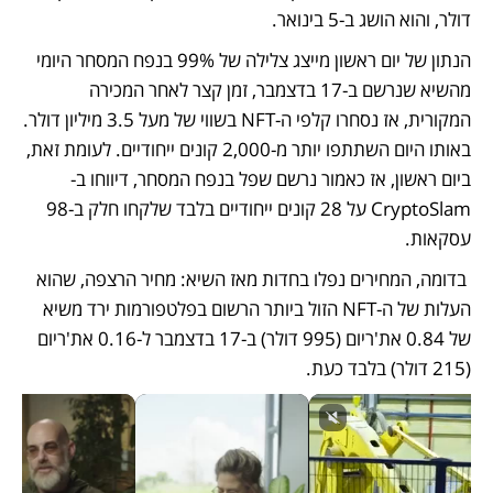
דולר, והוא הושג ב-5 בינואר. 
הנתון של יום ראשון מייצג צלילה של 99% בנפח המסחר היומי 
מהשיא שנרשם ב-17 בדצמבר, זמן קצר לאחר המכירה 
המקורית, אז נסחרו קלפי ה-NFT בשווי של מעל 3.5 מיליון דולר. 
באותו היום השתתפו יותר מ-2,000 קונים ייחודיים. לעומת זאת, 
ביום ראשון, אז כאמור נרשם שפל בנפח המסחר, דיווחו ב-
CryptoSlam על 28 קונים ייחודיים בלבד שלקחו חלק ב-98 
עסקאות.
 בדומה, המחירים נפלו בחדות מאז השיא: מחיר הרצפה, שהוא 
העלות של ה-NFT הזול ביותר הרשום בפלטפורמות ירד משיא 
של 0.84 את'ריום (995 דולר) ב-17 בדצמבר ל-0.16 את'ריום 
(215 דולר) בלבד כעת. 