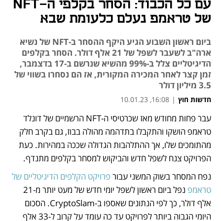
עם כל הכבוד: הסחר בקלפי ה-NFT
של טראמפ נעלם כלעומת שבא
ביום ראשון השבוע הגיע היקף ההסחר ב-NFT של נשיא
ארה"ב לשעבר לשפל של 21 אלף דולר. הסחר בקלפים
הדיגיטליים צלל ב-99% מהשיא שנרשם ב-17 בדצמבר,
זמן קצר לאחר המכירה המקורית, אז הם נסחרו בשווי של
3.5 מיליון דולר
חדשות חוץ
|
16:08, 10.01.23
עבר פחות מחודש מאז שכרטיסי ה-NFT הרשמיים של דונלד 
נפתח בכרטיסייה חדשה
נפתח בכרטיסייה חדשה
נפתח בכרטיסייה חדשה
טראמפ הושקו והתקבלו בתדהמה מהולה בבוז, גם בקרב חלק 
מהתומכים שלו, אך ההתלהבות הגדולה שככה במהירות. כעת 
הפרויקט צנח לשפל חדש והביקוש למסחר בקלפים מתנדף. 
נפח המסחר בשוק המשני עבור 
פרויקט הקלפים הדיגיטליים של 
טראמפ
 נפל ביום ראשון לשפל יומי חדש של מעט יותר מ-21 
אלף דולר, כך לפי הנתונים שאספו ב-CryptoSlam. הסכום 
היומי הגבוה ביותר לפרויקט עד כה עומד על קרוב ל-33 אלף 