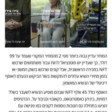
טכנולוגיה זה לא רק בהייטק: גם תעשיית המזון הישראלית מאמצת כלי AI, אוטומציה וניתוח דאטה בזמן אמת
חינוך הוא המשישמה של החיים שלי - V
זה שינה לי את החיים: 
המחיר עדיין גבוה ביותר מפי 2 מהמחיר המקורי שעמד על 99 
דולר, כך שעדיין יש פוטנציאל לרווח עבור משתמשים שרכשו 
NFT במכירה הראשונית, אבל קונים שרכשו בשוק המשני או 
בזמן מחירי השיא עלולים להתקשות בשל הביקוש הנעלם לאוסף 
דיגיטלי של הנשיא המושמץ. 
האוסף כולל 45 אלף NFT שבהם מופיע הנשיא לשעבר בשלל 
דמויות, ביניהן כאסטרונאוט, כקאובוי וכגיבור על. הכרטיסים 
הציעו בתחילה גם הטבות נוספות לקונים כמו פגישה עם 