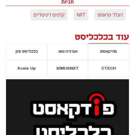
תגיות
דונלד טראמפ
NFT
קלפים דיגיטליים
עוד בכלכליסט
פודקאסט
אנרגיה 360
כלכליסט טק
Scale Up
XIMUSNXT
CTECH
יסייה חדשה
נפתח בכרטיסייה חדשה