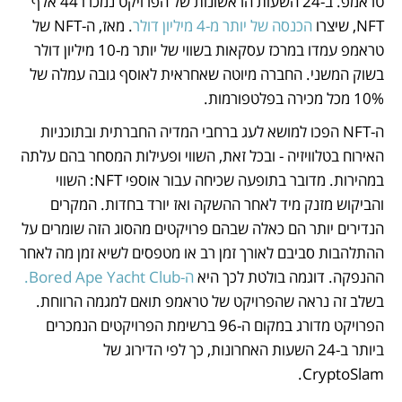
טראמפ. ב-24 השעות הראשונות של הפרויקט נמכרו 44 אלף 
NFT, שיצרו 
הכנסה של יותר מ-4 מיליון דולר
. מאז, ה-NFT של 
טראמפ עמדו במרכז עסקאות בשווי של יותר מ-10 מיליון דולר 
בשוק המשני. החברה מיוטה שאחראית לאוסף גובה עמלה של 
10% מכל מכירה בפלטפורמות. 
ה-NFT הפכו למושא לעג ברחבי המדיה החברתית ובתוכניות 
האירוח בטלוויזיה - ובכל זאת, השווי ופעילות המסחר בהם עלתה 
במהירות. מדובר בתופעה שכיחה עבור אוספי NFT: השווי 
והביקוש מזנק מיד לאחר ההשקה ואז יורד בחדות. המקרים 
הנדירים יותר הם כאלה שבהם פרויקטים מהסוג הזה שומרים על 
ההתלהבות סביבם לאורך זמן רב או מטפסים לשיא זמן מה לאחר 
ההנפקה. דוגמה בולטת לכך היא 
ה-Bored Ape Yacht Club.
בשלב זה נראה שהפרויקט של טראמפ תואם למגמה הרווחת. 
הפרויקט מדורג במקום ה-96 ברשימת הפרויקטים הנמכרים 
ביותר ב-24 השעות האחרונות, כך לפי הדירוג של 
CryptoSlam. 