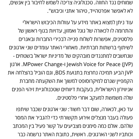
שמוחים נגד החוזה. טכנולוגיה צריכה לשמש לחיבור בין אנשים, 
לא לאפשר אפרטהייד, טיהור אתני וכיבוש". 
עוד ניתן למצוא באתר מידע על עוולות הכיבוש הישראלי 
והתרומה לו לכאורה של גוגל ואמזון, עדויות בגוף ראשון של 
פלסטינים, אפשרות לשלוח פנייה לבכירי החברות ובאנרים 
לשיתוף ברשתות חברתיות. מאחורי האתר עומדים שני ארגונים 
שנחשבים למתנגדים מובהקים של מדיניות ישראל בשטחים - 
Jewish Voice for Peace (JVP) ו-MPower Change. ארגון 
JVP הביע תמיכה נחרצת בתנועת BDS, וגם הוביל בהצלחה את 
הקמפיין שגרם למיקרוסופט למשוך את השקעתה מחברת 
אניוויז'ון הישראלית, בעקבות דיווחים שטכנולוגיית זיהוי הפנים 
שלה משמשת למעקב אחרי פלסטינים. 
עד כאן, לכאורה, שום דבר חשוד: שני ארגונים שכבר שיתפו 
פעולה בעבר מנצלים אירוע תקשורתי כדי להגביר את המסר 
שלהם. אולם כמה סימנים מצביעים על קשר פעיל בין המכתב 
וכותביו לשני הארגונים. ראשית, כתובת האתר נרשמה כבר 