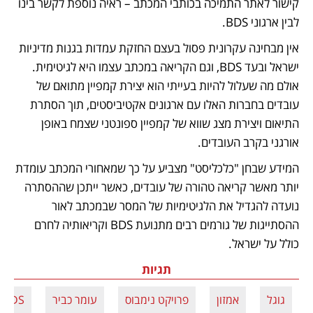
קישור לאתר התמיכה בכותבי המכתב – ראיה נוספת לקשר בינו 
לבין ארגוני BDS. 
אין מבחינה עקרונית פסול בעצם החזקת עמדות בגנות מדיניות 
ישראל ובעד BDS, וגם הקריאה במכתב עצמו היא לגיטימית. 
אולם מה שעלול להיות בעייתי הוא יצירת קמפיין מתואם של 
עובדים בחברות האלו עם ארגונים אקטיביסטים, תוך הסתרת 
התיאום ויצירת מצג שווא של קמפיין ספונטני שצמח באופן 
אורגני בקרב העובדים.
המידע שבחן "כלכליסט" מצביע על כך שמאחורי המכתב עומדת 
יותר מאשר קריאה טהורה של עובדים, כאשר ייתכן שההסתרה 
נועדה להגדיל את הלגיטימיות של המסר שבמכתב לאור 
ההסתייגות של גורמים רבים מתנועת BDS וקריאותיה לחרם 
כולל על ישראל.
תגיות
גוגל
אמזון
פרויקט נימבוס
עומר כביר
BDS