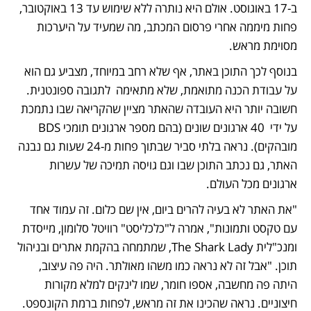
ב-17 באוגוסט. אולם היא נותרה ללא שימוש עד 13 באוקטובר, 
פחות מיממה אחרי פרסום המכתב, מה שמעיד על היערכות 
מסוימת מראש. 
בנוסף לכך התוכן באתר, אף שלא רחב במיוחד, מצביע גם הוא 
על עבודת הכנה מתואמת, שלא מתאימה  לתגובה ספונטנית. 
חשובה יותר היא העובדה שהאתר מציין שהקריאה שבו נתמכת 
על ידי  40 ארגונים שונים (בהם מספר ארגונים תומכי BDS 
מובהקים). נראה בלתי סביר שבתוך פחות מ-24 שעות גם נבנה 
האתר, גם נכתב התוכן שבו וגם גויסה תמיכה של עשרות 
ארגונים מכל העולם.
"‏את האתר לא בעיה להרים ביום, אין שם כלום. זה עמוד אחד 
עם טקסט ותמונות", אמרה ל"כלכליסט" רוויטל סלומון, מייסדת 
ומנכ"לית The Shark Lady, שמתמחה בהקמת אתרים ובניהול 
תוכן. "אבל זה לא נראה כמו משהו מאולתר. היה פה עיצוב, 
היתה פה מחשבה, אספו חומר, שמו לינקים למלא מקורות 
חיצוניים. נראה שהכינו את זה מראש, לפחות ברמת הקונספט. 