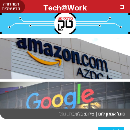
המהדורה
Tech@Work
הדיגיטלית
גוגל אמזון לוגו
| צילום: בלומברג, גוגל