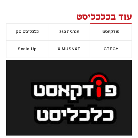
עוד בכלכליסט
פודקאסט
אנרגיה 360
כלכליסט טק
Scale Up
XIMUSNXT
CTECH
יסייה חדשה
נפתח בכרטיסייה חדשה