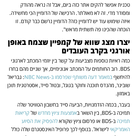
טכנית אפשר להקים אתר כזה ביום, אבל זה נראה מהודק 
ומסודר מדי. זה לא מאולתר. הרכישה של הדומיין הכי מחשידה. 
איזה שימוש עוד יש לדומיין כזה? הדומיין נרשם כבר קודם. זו 
הוכחה שהכינו פה תשתית מראש". 
יצרו מצג שווא של קמפיין שצמח באופן 
אורגני בקרב העובדים 
כמה ראיות נוספות מצביעות על קשר בין יוזמי המכתב לארגוני 
BDS. רוב החותמים על המכתב אנונימיים, אך שניים מהם בחרו 
להיחשף 
במאמר דעה משותף שפרסמו ב-NBC News
: גבריאל 
שובינר, מהנדס תוכנה וחוקר בגוגל, ובטול סייד, אסטרטגית תוכן 
באמזון. 
בעבר, בכמה הזדמנויות, הביעה סייד בחשבון הטוויטר שלה 
תמיכה ב-BDS, בין השאר ב
אמצעות ציוץ מחדש
 של 
קריאות 
תמיכה
 ב-BDS או פרסום ציוץ שקורא 
להפסיק את הסיוע 
האמריקאי
 לישראל. בנוסף לכך פרופיל האינסטגרם שלה כולל 