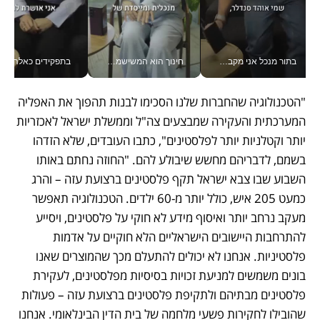
בתור מנכל אני מקבל מאות החלטות ביום, וה- Galaxy Z Fold8 Ultra עוזר לי לחתוך אותן מהר יותר_v
חינוך הוא המשישמה של החיים שלי - V
בתפקידים כאלה אי אפשר לח
"הטכנולוגיה שהחברות שלנו הסכימו לבנות תהפוך את האפליה 
המערכתית והעקירה שמבצעים צה"ל וממשלת ישראל לאכזריות 
יותר וקטלניות יותר לפלסטינים", כתבו העובדים, שלא הזדהו 
בשמם, לדבריהם מחשש שיבולע להם. "החוזה נחתם באותו 
השבוע שבו צבא ישראל תקף פלסטינים ברצועת עזה – והרג 
כמעט 205 איש, כולל יותר מ-60 ילדים. הטכנולוגיה תאפשר 
מעקב נרחב יותר ואיסוף מידע לא חוקי על פלסטינים, ויסייע 
להתרחבות היישובים הישראליים הלא חוקיים על אדמות 
פלסטיניות. אנחנו לא יכולים להתעלם מכך שהמוצרים שאנו 
בונים משמשים למניעת זכויות בסיסיות מפלסטינים, לעקירת 
פלסטינים מבתיהם ולתקיפת פלסטינים ברצועת עזה – פעולות 
שהובילו לחקירות פשעי מלחמה של בית הדין הבינלאומי. אנחנו 