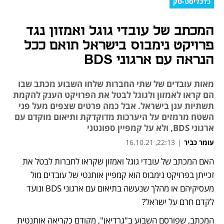
כלכליסט-טק
המכתב של עובדי גוגל ואמזון נגד
פרויקט נימבוס בישראל תואם ככל
הנראה עם ארגוני BDS
מאות עובדים של שתי החברות שלחו השבוע מכתב שבו
הם קראו לאמזון ולגוגל לבטל את הפרויקט הענק להקמת
תשתיות ענן בישראל. אבל כמה פרטים שצפים מעל פני
השטח מרמזים על היערכות מדוקדקת ותיאום מוקדם עם
ארגוני BDS, ולא על קמפיין ספונטני
עומר כביר
|
22:13, 16.10.21
האם המכתב של עובדי גוגל ואמזון שקראו לחברות לבטל את 
נפתח בכרטיסייה חדשה
נפתח בכרטיסייה חדשה
נפתח בכרטיסייה חדשה
נפתח בכרטיסייה חדשה
נפתח בכרטיסייה חדשה
זכייתן בפרויקט נימבוס הוא קמפיין אותנטי של עובדים מול 
מעסיקיהם או מהלך שנעשה בתיאום עם ארגוני BDS ונועד 
לקדם חרם על ישראל?
המכתב, שפורסם השבוע ב"גרדיאן", מקודם כקריאה אותנטית 