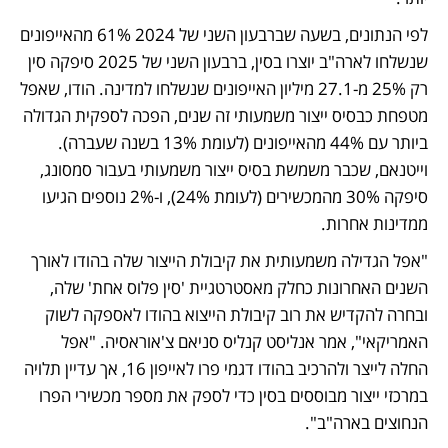
לפי הנתונים, בשעה שברבעון השני של 2024 61% מהאייפונים 
שנשלחו לארה"ב יוצרו בסין, ברבעון השני של 2025 סיפקה סין 
רק 25% מ-27.1 מיליון האייפונים שנשלחו למדינה. הודו, שאפל 
מטפחת כבסיס ייצור משמעותי זה שנים, הפכה לספקית הגדולה 
ביותר עם 44% מהאייפונים (לעומת 13% בשנה שעברה). 
וייטנאם, שכבר משמשת בסיס ייצור משמעותי בעבור סמסונג, 
סיפקה 30% מהמכשירים (לעומת 24%), ו-2% נוספים הגיעו 
ממדינות אחרות.
"אפל הגדילה משמעותית את קיבולת הייצור שלה בהודו לאורך 
השנים האחרונות כחלק מאסטרטגיית 'סין פלוס אחת' שלה, 
ובחרה להקדיש את רוב קיבולת הייצוא בהודו לאספקה לשוק 
האמריקאי", אמר אנליסט קנליס סניאם צ'אוראסיה. "אפל 
החלה לייצר ולהרכיב בהודו דגמי פרו לאייפון 16, אך עדיין תלויה 
במרכזי ייצור מבוססים בסין כדי לספק את מספר מכשירי הפרו 
הנחוצים בארה"ב". 