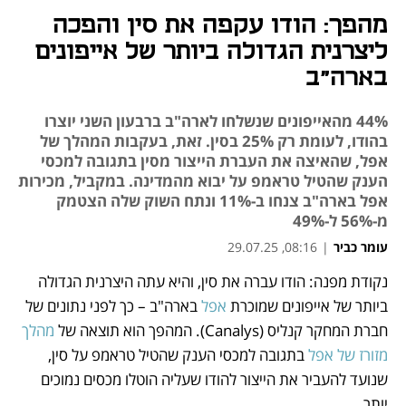
מהפך: הודו עקפה את סין והפכה
ליצרנית הגדולה ביותר של אייפונים
בארה"ב
44% מהאייפונים שנשלחו לארה"ב ברבעון השני יוצרו
בהודו, לעומת רק 25% בסין. זאת, בעקבות המהלך של
אפל, שהאיצה את העברת הייצור מסין בתגובה למכסי
הענק שהטיל טראמפ על יבוא מהמדינה. במקביל, מכירות
אפל בארה"ב צנחו ב-11% ונתח השוק שלה הצטמק
מ-56% ל-49%
עומר כביר
|
08:16, 29.07.25
נקודת מפנה: הודו עברה את סין, והיא עתה היצרנית הגדולה 
נפתח בכרטיסייה חדשה
נפתח בכרטיסייה חדשה
נפתח בכרטיסייה חדשה
ביותר של אייפונים שמוכרת 
אפל
 בארה"ב – כך לפני נתונים של 
חברת המחקר קנליס (Canalys). המהפך הוא תוצאה של 
מהלך 
מזורז של אפל
 בתגובה למכסי הענק שהטיל טראמפ על סין, 
שנועד להעביר את הייצור להודו שעליה הוטלו מכסים נמוכים 
יותר.