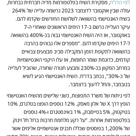
לפי הדו"ח
, מסקירת השיח בפלטפורמות מדיה חברתית נבחרות, 
עולה שבין אוקטובר לדצמבר 2023 נרשמה עלייה של 264% 
בשיח האנטישמי בהשוואה לשלושת החודשים שקדמו להם. 
עיקר העלייה נרשם ב-17 הימים הראשונים שאחרי ה-7 
באוקטובר, אז היה השיח האנטישמי גבוה בכ-400% בהשוואה 
ל-17 הימים שקדמו להם. "מספרים אלו גבוהים בהרבה 
בהשוואה לתקופת הזמן המקבילה סביב מבצעים צבאיים 
קודמים, כדוגמת שומר החומות, אז עלו היקפי האנטישמיות 
במרחב המקוון בכ-230% ומבצע חגורה שחורה, שהוביל לעלייה 
של כ-30%", נכתב בדו"ח. השיח האנטישמי הגיע לשיא 
בנובמבר, והחל לדעוך בדצמבר.
לפי ניתוח של משרד התפוצות, כשני שלישים מהשיח האנטישמי 
הופץ דרך X של אלון מאסק. 12% נוספים הופצו בטלגרם, 10% 
בטיקטוק, 5% בפייסבוק, 1% באינסטגרם ו-4% נוספים 
בפלטפורמות אחרות. "על רקע מלחמת חרבות ברזל חל זינוק 
של 1,200% בפוסטים שכללו תכנים אנטישמיים אלימים אשר 