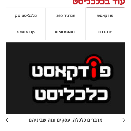
עוד בכלכליסט
פודקאסט
אנרגיה 360
כלכליסט טק
Scale Up
XIMUSNXT
CTECH
יסייה חדשה
נפתח בכרטיסייה חדשה
מדברים כלכלה, עסקים ומה שביניהם