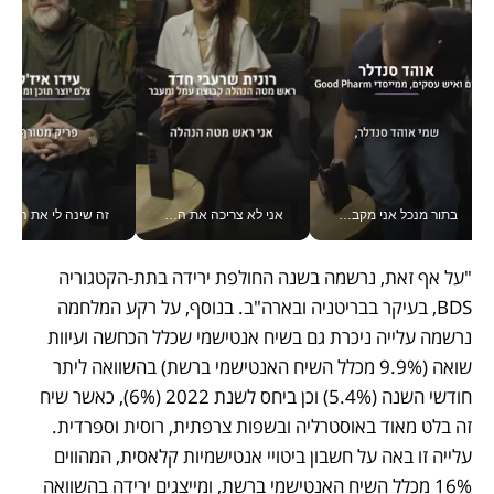
בתור מנכל אני מקבל מאות החלטות ביום, וה- Galaxy Z Fold8 Ultra עוזר לי לחתוך אותן מהר יותר_v
אני לא צריכה את המשרד: רונית שרעבי-חדד מנהלת ארגון של 30000 עובדים מכל מקום_v
זה שינה לי את החיים: 
"על אף זאת, נרשמה בשנה החולפת ירידה בתת-הקטגוריה 
BDS, בעיקר בבריטניה ובארה"ב. בנוסף, על רקע המלחמה 
נרשמה עלייה ניכרת גם בשיח אנטישמי שכלל הכחשה ועיוות 
שואה (9.9% מכלל השיח האנטישמי ברשת) בהשוואה ליתר 
חודשי השנה (5.4%) וכן ביחס לשנת 2022 (6%), כאשר שיח 
זה בלט מאוד באוסטרליה ובשפות צרפתית, רוסית וספרדית. 
עלייה זו באה על חשבון ביטויי אנטישמיות קלאסית, המהווים 
16% מכלל השיח האנטישמי ברשת, ומייצגים ירידה בהשוואה 