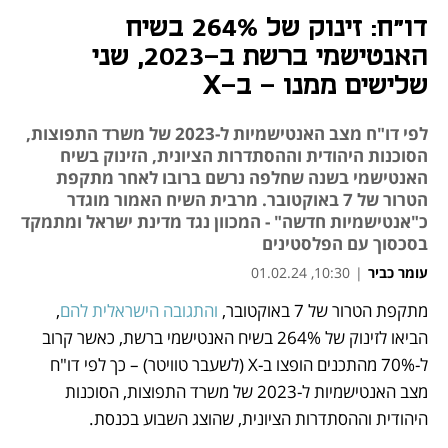
דו"ח: זינוק של 264% בשיח
האנטישמי ברשת ב-2023, שני
שלישים ממנו - ב-X
לפי דו"ח מצב האנטישמיות ל-2023 של משרד התפוצות,
הסוכנות היהודית וההסתדרות הציונית, הזינוק בשיח
האנטישמי בשנה שחלפה נרשם ברובו לאחר מתקפת
הטרור של 7 באוקטובר. מרבית השיח האמור מוגדר
כ"אנטישמיות חדשה" - המכוון נגד מדינת ישראל ומתמקד
בסכסוך עם הפלסטינים
עומר כביר
|
10:30, 01.02.24
מתקפת הטרור של 7 באוקטובר, 
והתגובה הישראלית להם
, 
נפתח בכרטיסייה חדשה
נפתח בכרטיסייה חדשה
הביאו לזינוק של 264% בשיח האנטישמי ברשת, כאשר קרוב 
ל-70% מהתכנים הופצו ב-X (לשעבר טוויטר) – כך לפי דו"ח 
מצב האנטישמיות ל-2023 של משרד התפוצות, הסוכנות 
היהודית וההסתדרות הציונית, שהוצג השבוע בכנסת.