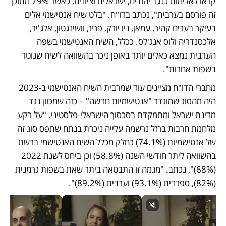
קראו לאלימות כנגד יהודים, ישראלים וציונים, כאשר 79% מתוכן 
זה פורסם בערבית", נכתב בדו"ח. "בלט שיח אנטישמי אלים 
בעיקר בערים קהיר, עמאן, ניו יורק, פריז, וושינגטון, אלג'יר, 
אלכסנדריה ולוס אנג'לס. ככלל, השיח האנטישמי בשפה 
הערבית נמצא כאלים יותר באופן ניכר בהשוואה לשיח שנוטר 
בשפות אחרות".
מחברי הדו"ח מציינים עוד שמרבית השיח האנטישמי ב-2023 
היה מהסוג שמוגדר "אנטישמיות חדשה" – כזה שמכוון נגד 
מדינת ישראל ומתמקדת בסכסוך הישראלי-פלסטיני. "על רקע 
מלחמת חרבות ברזל נרשמה עלייה ניכרת בנתח שתפס סוג זה 
של אנטישמיות (74.1%) כחלק מכלל השיח האנטישמי ברשת 
בהשוואה ליתר חודשי השנה (58.8%) וכן ביחס לשנת 2022 
(68%)", נכתב. "מגמה זו התבטאה ביתר שאת בשפות גרמנית 
(82%), ספרדית (93.1%) וערבית (89.2%)".