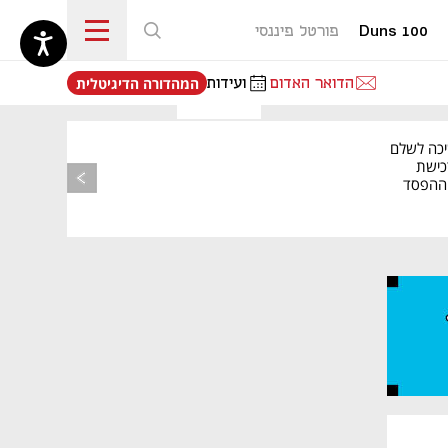
Duns 100
פורטל פיננסי
נפתח בכרטיסייה חדשה
הדואר האדום
ועידות
המהדורה הדיגיטלית
יכה לשלם
כישת
BASE: ההפסד
הרבעוני זינק ל-76