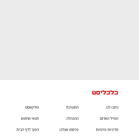
CTech – the
הבית של ההייטק הישראלי
כתבו לנו
המערכת
פודקאסט
המייל האדום
ההנהלה
תנאי שימוש
מדיניות פרטיות
פרסמו אצלנו
הפוך לדף הבית