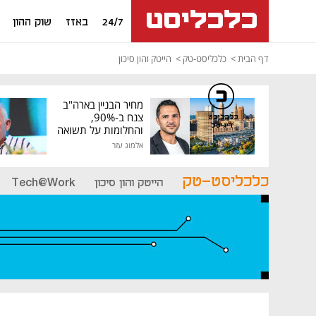
24/7
באזז
שוק ההון
דף הבית
כלכליסט-טק
הייטק והון סיכון
מחיר הבניין בארה"ב
צנח ב-90%,
כלכליסט
דיגיטל
והחלומות על תשואה
גבוהה התנפצו
אלמוג עזר
כלכליסט-טק
הייטק והון סיכון
Tech@Work