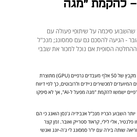
- להקמת "מגה
 שהשבוע סיכמה על שיתופי פעולה עם
ואובר - הגיעה להסכם גם עם סמסונג; מנכ"ל
ההחלטה הסופית אם נוכל למכור את שבבי
סמסונג הודיעה כי בכוונתה לקנות ולפרוס מקבץ של 50 אלף מעבדים גרפיים (GPU) מתוצרת 
אנבידיה, כדי לשפר את הליך ייצור השבבים המיועדים למכשירים ניידים ולרובוטים, כך לפי דיווח 
ב-CNBC. בסמסונג ציינו כי המעבדים הגרפיים ישמשו להקמת "מגה מפעל ל-AI", אך לא סיפקו 
שיתוף הפעולה יוצא לדרך לאחר שמוקדם יותר השבוע הכריז מנכ"ל אנבידיה ג'נסן הואנג כי הם 
סיכמו על שיתופי פעולה גם עם חברות כמו פלנטיר, אלי לילי, קראוד סטרייק ואובר. זמן קצר 
לאחר ההודעה הזו, נצפה הואנג בדרום קוריאה שותה בירה עם יו"ר סמסונג לי ג'ה-יונג ואנשי 