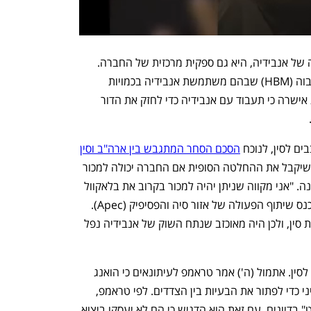
בנוסף להיותה של סמסונג שותפה ולקוחה של אנבידיה, היא גם ספקית מרכזית של החברה. 
סמסונג מייצרת כרטיסי זיכרון ברוחב פס גבוה (HBM) שבהם משתמשת אנבידיה בכמויות 
גדולות, לצד שבבי ה-AI שלה. כך, סמסונג אישרה כי תעבוד עם אנבידיה כדי לחזק את הדור 
ם לסין, לנוכח 
הסכם הסחר המתגבש בין ארה"ב וסין
. לדבריו, נשיא ארה"ב דונלד טרמאפ הוא שיקבל את ההחלטה הסופית אם החברה יכולה למכור 
את שבבי בלאקוול המתקדמים שלה למדינה. "אני מקווה שניתן יהיה למכור בקרוב את בלאקוול 
בסין, אבל זו החלטה של טראמפ", אמר בכנס שיתוף הפעולה של אזור סיה והפסיפיק (Apec). 
עם זאת, הוסיף כי לא ניתן יהיה להחליף את סין, ולכן היה מאוכזב שנתח השוק של אנבידיה נפל 
ארה"ב אוסרת על ייצוא שבבים מתקדמים לסין. אתמול (ה') אמר טראמפ לעיתונאים כי הואנג 
ישוחח בקרוב עם נציגים של הממשל הסיני כדי לפתור את הבעיות בין הצדדים. לפי טראמפ, 
הרשויות האמריקאיות ישמשו "כמעין שופט" בדיונים. עם זאת הוא הדגיש כי הם לא יעסקו ביצוא 