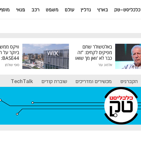
כלכליסט-טק
בארץ
נדל"ן
עולם
משפט
רכב
פנאי
מוסף
באלטשולר שחם
וויקס ממש
מפיקים לקחים: "זה
ביוקר על ר
כבר לא 'וואן מן' שואו
44
של גילעד"
אלמוג עזר
סופי שולמן
מיליון דולר
הקברניט
מכשירים ומדריכים
שוברת קודים
TechTalk