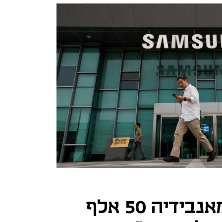
סמסונג תרכוש מאנבידיה 50 אלף