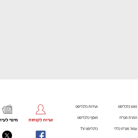
ענף במתח גבוה
מדברים כלכלה, עסקים ומה שב
פוטו כלכליסט
ועידות כלכליסט
המרת מט"ח
מוסף כלכליסט
שרות לקוחות
מינוי לעית
עמוד מט"ח כללי
כלכליסט TV