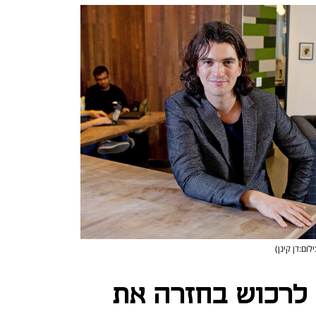
לום:דן קינן)
 לרכוש בחזרה את