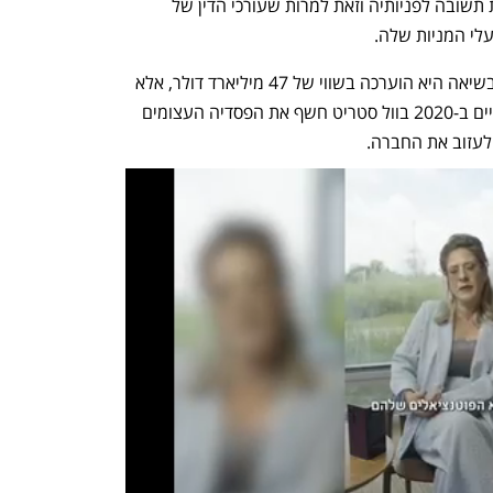
אך על פי עורכי הדין שלה, היא לא מקבלת תשובה לפניותיה וזאת למרות שעורכי הדין של 
נוימן הקים את WeWork לפני 14 שנה ובשיאה היא הוערכה בשווי של 47 מיליארד דולר, אלא 
שתשקיף ההנפקה שהייתה אמורה להתקיים ב-2020 בוול סטריט חשף את הפסדיה העצומים 
לעזוב את החברה. 