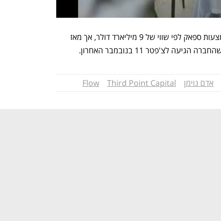
היא הונפקה בסופו של דבר ב-2021  באמצעות ספאק לפי שווי של 9 מיליארד דולר, אך מאז 
ה לצ'פטר 11 בנובמבר האחרון.
אדם נוימן
Third Point Capital
Flow