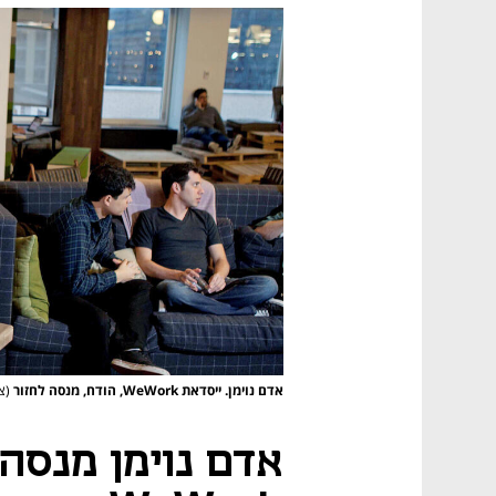
אדם נוימן. ייסדאת WeWork, הודח, מנסה לחזור
(צי
אדם נוימן מנסה