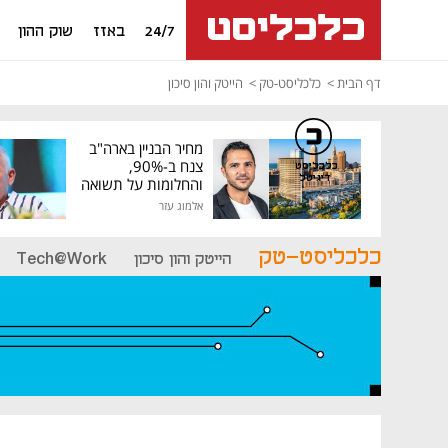
24/7
באזז
שוק ההון
דף הבית
כלכליסט-טק
הייטק והון סיכון
מחיר הבניין בארה"ב
צנח ב-90%,
כלכליסט
דיגיטל
והחלומות על תשואה
גבוהה התנפצו
אלמוג עזר
כלכליסט-טק
הייטק והון סיכון
Tech@Work