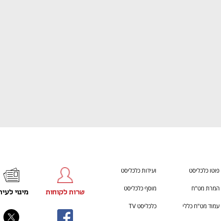
ענף במתח גבוה
מדברים כלכלה, עסקים ומה שב
פוטו כלכליסט
ועידות כלכליסט
המרת מט"ח
מוסף כלכליסט
שרות לקוחות
מינוי לעית
עמוד מט"ח כללי
כלכליסט TV