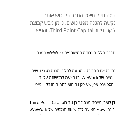
סה נוימן מייסד החברה לרכוש אותה
שה להגנה מפני נושים. נוימן גיבש קבוצת
רכישה בשיתוף עם דן לואב המנהל קרן גידור Third Point Capital, והגיש
אדם נוימן רוצה לחזור ל"בייבי" שהקים – חברת חללי העבודה המשותפים WeWork ממנה 
בימים אלה מגבש נוימן קבוצה שתרכוש בחזרה את החברה שהגיעה להליכי הגנה מפני נושים. 
עורכי דינו של נוימן שלחו אתמול מכתב ליועצים של WeWork ובו הצעה לרכישתה על ידי 
הסטארט אפ החדש של נוימן בשם Flow. הסטארט-אפ, שעוסק גם הוא בתחום הנדל"ן, גייס 
את המימון הנוסף הבטיח להעמיד לנוימן דן לואב, מייסד ומנכ"ל קרן גידורThird Point Capital 
שהחלה לפעול גם בישראל בתקופה האחרונה. Flow מציעה לרכוש את הנכסים של WeWork, 