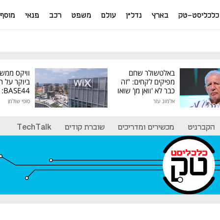
כלכליסט-טק
בארץ
נדל"ן
עולם
משפט
רכב
פנאי
מוסף
באלטשולר שחם
וויקס ממש
מפיקים לקחים: "זה
ביוקר על ר
כבר לא 'וואן מן' שואו
44
של גילעד"
אלמוג עזר
סופי שולמן
מיליון דולר
הקברניט
מכשירים ומדריכים
שוברת קודים
TechTalk