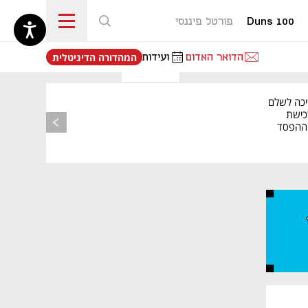
Duns 100
פורטל פיננסי
נפתח בכרטיסייה חדשה
הדואר האדום
ועידות
המהדורה הדיגיטלית
יכה לשלם
כישת
BASE: ההפסד
הרבעוני זינק ל-76