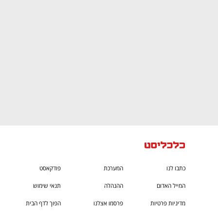
CTech – the
הבית של ההייטק הישראלי
כתבו לנו
המערכת
פודקאסט
המייל האדום
ההנהלה
תנאי שימוש
מדיניות פרטיות
פרסמו אצלנו
הפוך לדף הבית