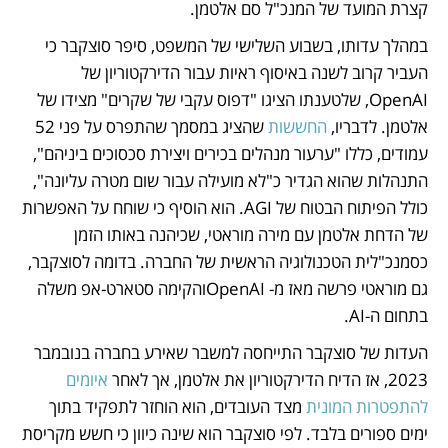
קצרת המועד של המנכ"ל סם אלטמן. 
במהלך עדותו, בשבוע השלישי של המשפט, סיפר סוצקבר כי 
העביר קרוב לשנה באיסוף ראיות עבור הדירקטוריון של 
OpenAI, שלטענתו הציגו "דפוס עקבי של שקרים" מצידו של 
אלטמן. לדבריו, 
החששות
 שהציג במסמך שהתפרס על פני 52 
עמודים, כללו "ערעור מנהלים בכירים ויצירת סכסוכים ביניהם", 
התנהלות שהוא הגדיר כ"לא מועילה עבור שום מטרה עליונה", 
כולל הפיתוח הבטוח של AGI. הוא הוסיף כי שוחח על האפשרות 
של הדחת אלטמן עם מירה מוראטי, שכיהנה באותו הזמן 
כסמנכ"לית הטכנולוגיה הראשית של החברה. בדומה לסוצקבר, 
גם מוראטי פרשה מאז מ- OpenAIוהקימה סטארט-אפ משלה 
בתחום ה-AI. 
העדות של סוצקבר התייחסה למשבר שאירע בחברה בנובמבר 
2023, אז הדיח הדירקטוריון את אלטמן, אך לאחר 
איומים 
להתפטרות המונית
 מצד העובדים, הוא הוחזר לתפקיד בתוך 
ימים ספורים בלבד. לפי סוצקבר הוא שינה כיוון כי חשש מקריסת 