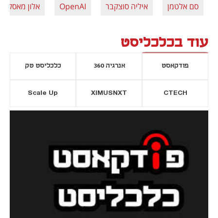
סם אלטמן
איליה סוצקבר
OpenAI
אלון מאסק
עוד בכלכליסט
פודקאסט
אנרגיה 360
כלכליסט טק
Scale Up
XIMUSNXT
CTECH
יסייה חדשה
נפתח בכרטיסייה חדשה