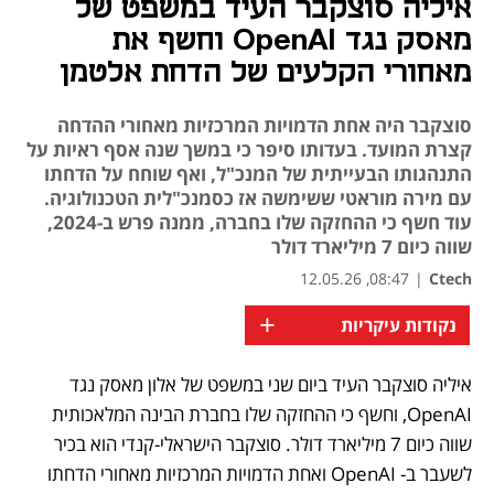
איליה סוצקבר העיד במשפט של
מאסק נגד OpenAI וחשף את
מאחורי הקלעים של הדחת אלטמן
סוצקבר היה אחת הדמויות המרכזיות מאחורי ההדחה
קצרת המועד. בעדותו סיפר כי במשך שנה אסף ראיות על
התנהגותו הבעייתית של המנכ"ל, ואף שוחח על הדחתו
עם מירה מוראטי ששימשה אז כסמנכ"לית הטכנולוגיה.
עוד חשף כי ההחזקה שלו בחברה, ממנה פרש ב-2024,
שווה כיום 7 מיליארד דולר
08:47, 12.05.26
|
Ctech
+
נקודות עיקריות
איליה סוצקבר העיד ביום שני במשפט של אלון מאסק נגד 
נפתח בכרטיסייה חדשה
נפתח בכרטיסייה חדשה
OpenAI, וחשף כי ההחזקה שלו בחברת הבינה המלאכותית 
שווה כיום 7 מיליארד דולר. סוצקבר הישראלי-קנדי הוא בכיר 
לשעבר ב- OpenAI ואחת הדמויות המרכזיות מאחורי הדחתו 