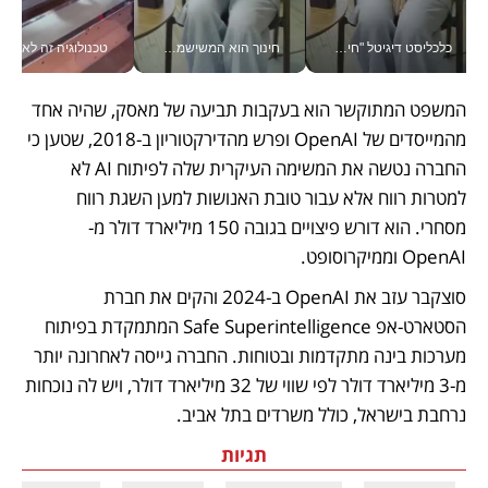
כלכליסט דיגיטל "חינוך הוא המשימה של החיים שלי"_v
חינוך הוא המשישמה של החיים שלי - V
טכנולוגיה זה לא רק בהייטק: גם תעשיי
המשפט המתוקשר הוא בעקבות תביעה של מאסק, שהיה אחד 
מהמייסדים של OpenAI ופרש מהדירקטוריון ב-2018, שטען כי 
החברה נטשה את המשימה העיקרית שלה לפיתוח AI לא 
למטרות רווח אלא עבור טובת האנושות למען השגת רווח 
מסחרי. הוא דורש פיצויים בגובה 150 מיליארד דולר מ- 
OpenAI וממיקרוסופט. 
סוצקבר עזב את OpenAI ב-2024 והקים את חברת 
הסטארט-אפ Safe Superintelligence המתמקדת בפיתוח 
מערכות בינה מתקדמות ובטוחות. החברה גייסה לאחרונה יותר 
מ-3 מיליארד דולר לפי שווי של 32 מיליארד דולר, ויש לה נוכחות 
נרחבת בישראל, כולל משרדים בתל אביב. 
תגיות