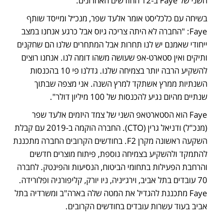
השני של Faye ב-12 החודשים האחרונים. 
בשיחה עם כלכליסט אומר אלעד שפר, מנכ״ל ומייסד שותף 
Faye: "החברה לא היתה צריכה גיוס אבל כרגע אנחנו במצב 
ייחודי שאמנם יש לנו תחרות אבל המתחרים שלנו הם שחקנים 
ותיקים ואין סטארט-אפ שעושה משהו דומה לנו. אנחנו רוצים 
להשקיע הרבה יותר בצמיחה שלנו. גדלנו פי 10 בהכנסות 
השנתיות ממרץ אשתקד למרץ השנה. אני מצפה שבתוך 
שנתיים מהיום נגיע להכנסות של 100 מיליון דולר".
Faye הוא הסטארטאפ השני של צמד היזמים אלעד שפר 
(מנכ"ל) ודניאל גרין (CTO). החברה הוקמה ב-2019 עם קבלת 
השקעה ראשונה מקרן F2. בחודשים הקרובים החברה מתכננת 
להתמקד ולהשקיע בצמיחה נוספת, פיתוח מוצרים חדשים 
והרחבת הפעילות בתחומי הביטוח, הנסיעות והפינטק. לחברה 
70 עובדים בתל אביב, וירג׳יניה, ניו יורק, קליפורניה ופלורידה. 
Faye מתכננת להגדיל את המטה שלה בארה"ב ומשרדיה בתל 
אביב בעוד עשרות עובדים בחודשים הקרובים.