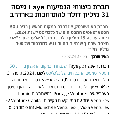
חברת ביטוחי הנסיעות Faye גייסה
31 מיליון דולר להתרחבות בארה"ב
חברת האינשורטק, שנבחרה במקום הראשון בדירוג 50
הסטארטאפים המבטיחים של כלכליסט לשנת 2024,
גייסה עד כה 19 מיליון דולר. . המנכ"ל אלעד שפר: "אני
מצפה שבתוך שנתיים מהיום נגיע להכנסות של 100
מיליון דולר"
מאיר אורבך
|
13:05, 30.07.24
חברת האינשורטק Faye, 
שנבחרה במקום הראשון בדירוג 50 
נפתח בכרטיסייה חדשה
הסטארטאפים המבטיחים של כלכליסט 
לשנת 2024, גייסה 31 
מיליון דולר במסגרת סבב B, מה שמביא את סך גיוסי החברה 
ל-49 מיליון דולר. סבב הגיוס הנוכחי הובל על ידי קרן הון הסיכון 
האמריקאית Portage Ventures, בהשתתפות Lumir 
Ventures, יחד עם המשקיעים הקיימים F2 Venture Capital 
, Viola Ventures ו-MunichRe Ventures. זהו סיבוב הגיוס 