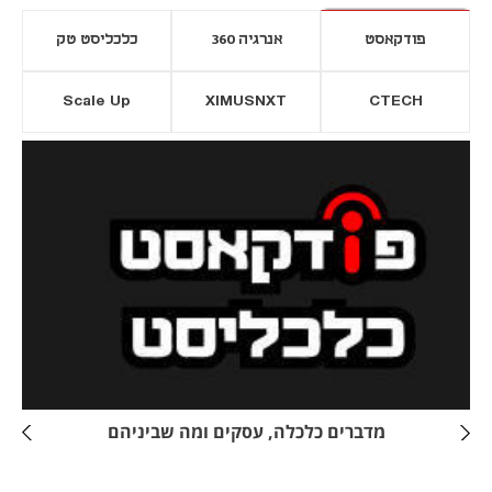
פודקאסט
אנרגיה 360
כלכליסט טק
Scale Up
XIMUSNXT
CTECH
יסייה חדשה
נפתח בכרטיסייה חדשה
מדברים כלכלה, עסקים ומה שביניהם