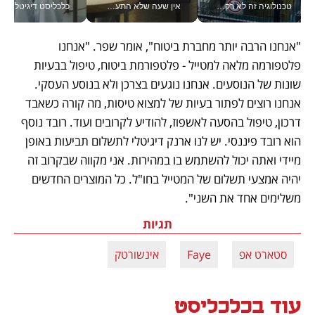
טכנולוגיה זה לא רק בהייטק: גם תעשיית המזון הישראלית מאמצת כלי AI, אוטומציה וניתוח דאטה בזמן אמת
אין שעה שלא התעסקתי במשבר - טל אלכסנדרוביץ’ שגב מנהלת משברים תקשורתיים מכל מקום עם ה- Galaxy Z Fold8 Ultra שלה_v
כלכליסט דיגיטל
"אנחנו הרבה יותר מחברת ביטוח", אומר שפר. "אנחנו 
פלטפורמה מלאה למטייל - פלטפורמת ביטוח, טיפול בבעיות 
שונות של הנוסעים. אנחנו נוגעים בצרכן ולא בנוסע העסקי. 
אנחנו רוצים לפתור בעיות של למצוא טיסות, מה קורה כשאבד 
דרכון, טיפול בהסעה לאשפוז, להודיע לקרובים ועוד. רובד נוסף 
הוא רובד פיננסי. יש לנו ארנק דיגיטלי לתשלום תביעות באופן 
מיידי ואתה יכול להשתמש בו במהירות. אני מקווה שבקרוב זה 
יהיה אמצעי תשלום של המטייל בחו"ל. כל המוצרים החדשים 
משלימים אחד את השני".
תגיות
סטארט אפ
Faye
אינשורטק
עוד בכלכליסט