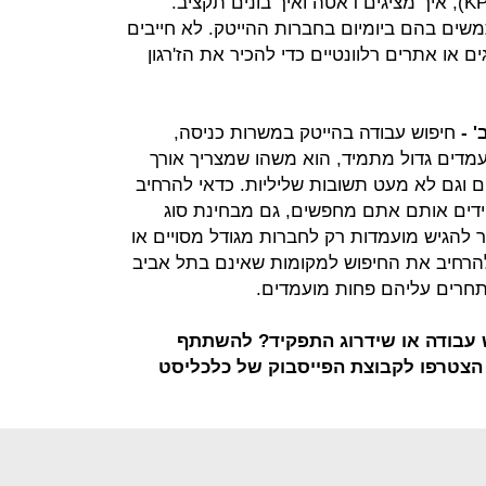
להבין איך קובעים מדדים להצלחה (KPI), איך מציגים דאטה ואיך בונים תקציב.
שים בהם ביומיום בחברות ההייטק. לא חייבים
 או אתרים רלוונטיים כדי להכיר את הז'רגון
חיפוש עבודה בהייטק במשרות כניסה,
מדים גדול מתמיד, הוא משהו שמצריך אורך
ם וגם לא מעט תשובות שליליות. כדאי להרחיב
דים אותם אתם מחפשים, גם מבחינת סוג
 להגיש מועמדות רק לחברות מגודל מסויים או
להרחיב את החיפוש למקומות שאינם בתל אביב
תחרים עליהם פחות מועמדים.
ש עבודה או שידרוג התפקיד? להשתתף
 הצטרפו לקבוצת הפייסבוק של כלכליסט