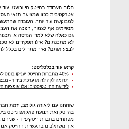
חלום העבודה בהייטק חי ובועט. עוד 
אטרקטיבית ככזו שמציעה תנאי העסקה
למבוקשת עוד יותר. העובדה שהתעשיי
מסויימים אף לצמוח, הפכה את העבו
גם כאלה שלא למדו הנדסה או תכנות
לא מתכנתים? אילו תפקידים לא טכנול
לבצע אותם? ואיך מתחילים בכלל ל
קראו עוד בכלכליסט:
40% מחברות ההייטק יעניקו בונוס לעובדים, כמה כסף הם יקבלו?
תרומה לקהילה או ערכת בידוד - מבצ
לידיעת ההייטקיסטים: אלו אופציות ה
שוחחנו עם ליאורה גולומב, יזמת חברת
בהייטק ואת תנועת פאקאפ נייטס ביש
מפתחים בחברת ריסקיפייד - שניהם אי
איך משתלבים בתעשיית ההייטק אם את