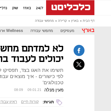
24/7
באזז
שוק
נדל"ן
דף הבית
בארץ
קריירה
מחפשי עבודה
בארץ
מעסיקים
מחפשי עבודה
Wellness ארגוני
לא למדתם מחשב
יכולים לעבוד בה
תשימו את האגו בצד, תפסיקו 
לפי כישורים - איך מוצאים עבו
טכנולוגים'
מעין מנלה
08:09
09.01.21
קורות חיים
ראיון עבוד
תגיות: