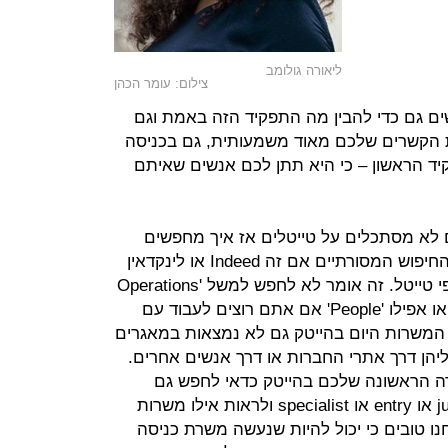
ליאורה גולומב
צילום: עומר הכהן
ם גם כדי להבין מה התפקיד הזה באמת וגם
 הקשרים שלכם מאוד משמעותית, גם בכניסה
יד הראשון – כי היא תתן לכם אנשים שאיתם
לא מסתכלים על טייטלים אז איך מחפשים
עבודה? לפי הכישורים. "היום במנועי החיפוש המסורתיים אם זה Indeed או לינקדאין
אפשר לחפש לפי מילות חיפוש ולא לפי טייטל. זה אומר לא לחפש למשל 'Operations
Manager" אלא לחפש 'Operations', או אפילו 'People' אם אתם רוצים לעבוד עם
ב המשרות היום בהייטק גם לא נמצאות במאגרים
יהן דרך אתרי החברות או דרך אנשים אחרים.
 הראשונה שלכם בהייטק כדאי לחפש גם
מילות מפתח הקשורות בכך כמו junior או entry או specialist ולראות אילו משרות
נו טובים כי יכול להיות שנעשה משרת כניסה