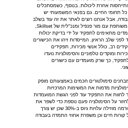
התייחסות אחרת ליכולות. בנוסף, כשמסתכלים
כל תחומי החיים. גם בפנאי המשמעותי יש
בודה, אבל אנחנו רוצים לאתר את זה עוד בשלב
הראשוני", אומרת מיה הובר, מייסדת משותפת עם מור פנפיל ומנכ"לית של Skillset,
ים מתאימים לתפקיד על ידי בדיקת יכולות
לפני שלב הראיון. המייסדות זיהו את הכישורים
דים רב, כולל אנשי מכירות, תפקידים
רות ומוקדים טלפוניים והסימולציות נועדו
תפקיד, כך שרק מועמדים עם כישורים
ני.
חנים סימולטורים חכמים באמצעותם מופק
מולציות מדמות את המשימות המרכזיות
לחוות את התפקיד עוד לפני הגשת המועמדות
זור על הסימולציה פעם נוספת כדי לשפר את
התוצאות. לפי מייסדי החברה הפלטפורמה מוזילה עלויות גיוס ב-30% שכן יש צורך
 קורות חיים וכן משפרת אחוזי התמדה בעבודה