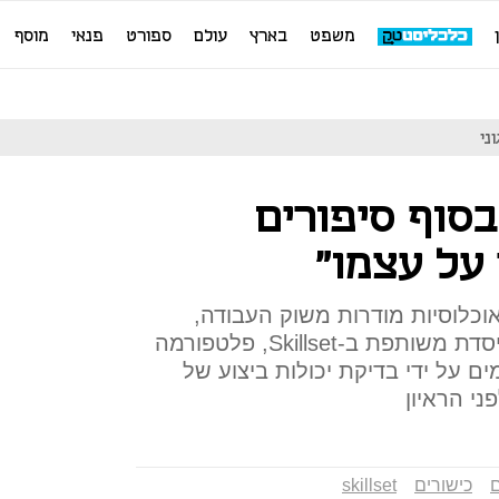
משפט
בארץ
עולם
ספורט
פנאי
מוסף
בסוף סיפורים
על עצמו"
אוכלוסיות מודרות משוק העבודה,
פיתחה מיה הובר, מנכ"לית ומייסדת משותפת ב-Skillset, פלטפורמה
 על ידי בדיקת יכולות ביצוע של
ני הראיון
ם
כישורים
skillset