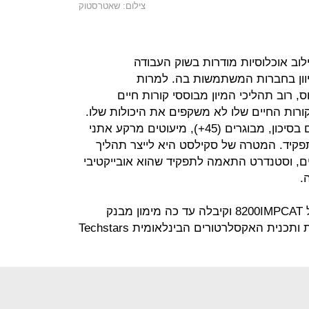
צילום: שאטרסטוק
וב אוכלוסיות מודרות בשוק העבודה
וון בחברות המשתמשות בה. למרות
, רוב תהליכי המיון מבוססי קורות חיים
רות החיים שלו לא משקפים את היכולות שלו.
ביניהם: אנשים בעלי מוגבלות, צעירים בסיכון, מבוגרים (45+), מיעוטים מרקע אתני
פקיד. המטרה של סקילסט היא לייצר תהליך
ים, וסטנדרט התאמה לתפקיד שהוא אובייקטיבי
.
החברה השתתפה בתוכנית האצה של 8200IMPCAT וקיבלה עד כה מימון מבנק
הפועלים, הרשות הישראלית לחדשנות ותכנית האקסלרטורים הבינלאומית Techstars