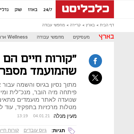
24/7
באזז
שוק
נדל"ן
דף הבית
בארץ
קריירה
מחפשי עבודה
בארץ
מעסיקים
מחפשי עבודה
Wellness ארגוני
"קורות חיים הם 
שהמועמד מספר 
מתוך נסיון בגיוס והשמה עבור 
שנועדה לאתר מועמדים מתאימים
מטלות מרכזיות בתפקיד, עוד לפ
מעין מנלה
13:19
04.01.21
גיוס עובדים
קורות חיי
תגיות: