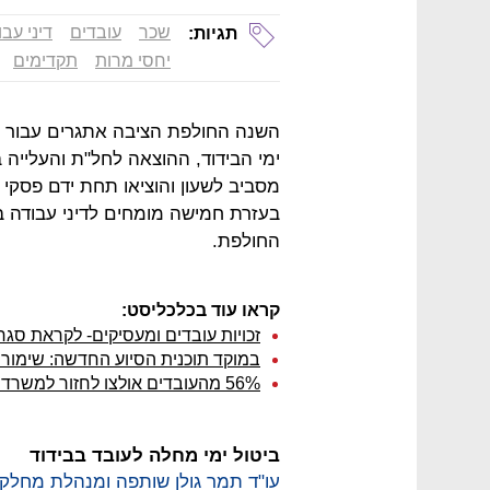
שכר
עובדים
דיני עב
תגיות:
יחסי מרות
תקדימים
השנה החולפת הציבה אתגרים עבור עו
ימי הבידוד, ההוצאה לחל"ת והעלייה 
מסביב לשעון והוציאו תחת ידם פסקי 
בעזרת חמישה מומחים לדיני עבודה 
החולפת.
קראו עוד בכלכליסט:
זכויות עובדים ומעסיקים- לקראת סג
במוקד תוכנית הסיוע החדשה: שימור 
56% מהעובדים אולצו לחזור למשרד בלי אפשרות לעבוד מהבית
ביטול ימי מחלה לעובד בבידוד
עו"ד תמר גולן שותפה ומנהלת מחלקת 