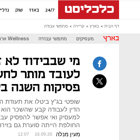
24/7
באזז
שוק
נדל"ן
דף הבית
בארץ
קריירה
מחפשי עבודה
בארץ
מעסיקים
מחפשי עבודה
Wellness ארגוני
מי שבבידוד לא ז
לעובד מותר לחש
פסיקות השנה בע
שופטי בג"ץ ביטלו את תעודת ה
הדין לעבודה קבע שהשכר הוא 
למעסיק ואי אפשר להפסיק עבוד
החולפת הייתה סוערת גם בזירת
מעין מנלה
12:07
16.09.20