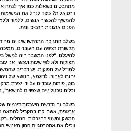
מתחבטים בשאלות כמו איך לנתח את 
וירטואלית? כיצד לנהל את המשימות ל
להמשיך להכשיר אנשים, ללמוד וללמ
הפנים ארגונית הרב-כיוונית.
בשלב התגובה התרחשו שינויים מהירים
תקשורת רציפה עם העובדים, תמיכה ב
להיעלם. "לפני המשבר היה למשל בל
תפוקות ולא לפי שעות ועכשיו אני עו
למודל של תפוקות. יש דברים שהמשבר 
יחזרו לאחור. לדוגמא, הנושא של ני
בוט, פיתוח עובדים על ידי יצירת מרק
וכלים טכנולוגיים שצפויים להישאר", ה
בשלב זה נדרשת היערכות דינמית של יכ
ארגונית, אשר יקרו במקביל להתאמות 
המשק והשנוי בהגבלות והנהלים. רק בת
ויכילו את אסטרטגיות ההון האנושי ה