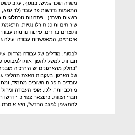
משרה ושכר גמיש. בנוסף, עקב טשטוש
התאמות נדרשות פר עובד (לדוגמא, הו
בשעות הערב),. פתרונות טכנולוגיים 
שירותים ותוכנות רלוונטיות. התאמת 
ותוצרים ברורים. פיתוח נורמות עבו
איכותיים, המאפשרות עבודה יעילה גם 
לבסוף, מודלים של עבודה מרחוק יעיל
חברות, למשל להפוך אותו למבוסס פר
"בחלק מהארגונים יש היררכיה מובנית 
של הארגון. בעקבות האצת תהליכי עב
עובדים הופכים חשובים מתמיד, ומתחז
חברי הצוות. כתוצאה צפוי כי יידרשו
להתאימן למצב החדש", היא אומרת.