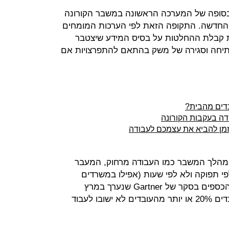
 בסופה של המערכה הראשונה במשבר הקורונה
החדשה. התקופה הזאת לפי הערכות המומחים
ת קבלת ההחלטות על בסיס המידע שיצטבר
פתיחה וסגירה של משק בהתאם להתפרצויות אם
בדים מהבית?
זמן להביא את עצמכם לעבודה
במהלך המשבר כמו העבודה מרחוק, המעבר
לפי תפוקה ולא לפי שעות (אפילו במשרדים
ציבוריים) לא ייעלמו. רבע מסמנכ"לי הכספים בסקר של Gartner שנערך במרץ
האחרון העידו כי בחברות בהן הם עובדים 20% או יותר מהעובדים לא ישובו לעבוד