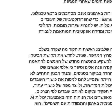
פעת הימים שאחרי המגיפה.
ות בארגונים אינם מסתכמים ברכש טכנולוגי.
אין די בכלי כמו Zoom או מיקרוסופט Teams כדי שהפרודוקטיביות של העובדים
לית. יש להנהיג שגרות תומכות, תהליכי
מכת ומדידה אפקטיבית המותאמת לעבודה
שה שלבים: ראשית תיחקור מה שקרה בשלב
פרוץ המגיפה. שנית, לחדש את תחושת הביטחון
וף להשקיע בהכשרה מחדש של האנשים להתאמה
נדה פנה אלינו וסיפר כי אלפי אנשים שלו
חדה בביקור בסניפים, ומנגד הבנק התחייב לא
יתה שנסייע להם למפות את כישורי העובדים
ולות הנדרשות, ולייצר מפה של כישורי עתיד,
י תפקיד ומיקום לאותם עובדים לפי הצרכים,
היכולות והזמינות. כלים כמו GLOAT מאפשרים את הניתוח הזה באמצעות יכולות AI
מית בארגון והתמודדות עם השינויים", הוא