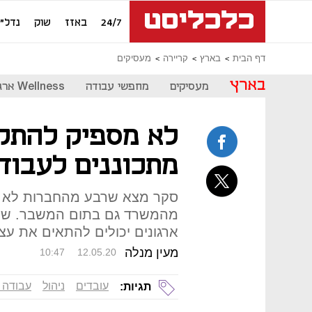
24/7
באזז
שוק
נדל"ן
דף הבית
בארץ
קריירה
מעסיקים
בארץ
מעסיקים
מחפשי עבודה
Wellness ארגוני
מתכוננים לעבוד
סקר מצא שרבע מהחברות לא יח
מהמשרד גם בתום המשבר. שוח
ארגונים יכולים להתאים את עצ
מעין מנלה
10:47
12.05.20
עובדים
ניהול
עבודה 
תגיות: