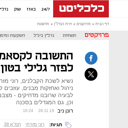
24/7
באזז
שוק
נדל"ן
דף הבית
פרויקטים
זירת הנדל"ן
חדשנות
פרויקטים
תשתיות
נדל"ן בינ"ל
השקעות ומימון
התשובה לקסאמים
לפזר גלילי בטון
נשיא לשכת הקבלנים, רוני מזרחי
ניהול ואחזקות מבנים, עוזבים ל
לבעיה שרובנו מדחיקים - מצבם 
וכן, גם המגדלים בסכנה
רונן ניב
10:24
28.11.19
רוני מזרחי
תמ''א 38
תגיות: