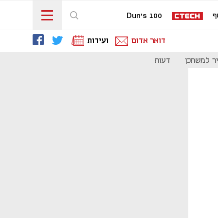
ף
Dun's 100
דואר אדום
ועידות
ר למשתכן
דעות