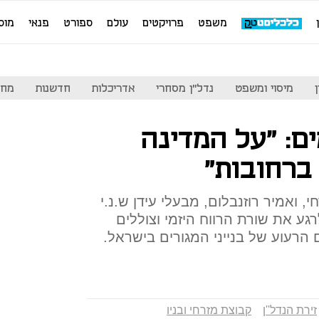
משפט
פרויקטים
עולם
ספורט
פנאי
מוס
מיסוי ומשפט
נדל"ן מסחרי
אדריכלות
חדשנות
מחי
: "על המדינה
 ברחובות"
, ואמיר רוזנבלום, מבעלי עידן ש.נ.י
רגע את שורת הרווח היזמי וצוללים
הרעוע של בנייני המגורים בישראל.
זירת הנדל''ן
קבוצת מזרחי ובניו