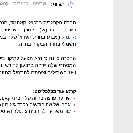
שריפה
קנאביס
קנאב
תגיות:
דיווחה הבוקר (א'), כי חוקר השריפ
אתמול
(שבת) בחוות הגידול שלה במ
חשמלי בחדר הבקרה בחווה.
החברה ציינה כי היא תפעל לתיקון נז
המסחרי שלה יידחה ברבעון לחודש ינואר 2020. ה
180 השתילים וציפתה להתחיל מחזור גידול מסחרי כבר בספטמבר הקרוב.
קראו עוד בכלכליסט:
שריפה פרצה בחווה של חברת קאנומ
אחרי שלושה חודשים בלבד גיא רוזן
עוד משקיע הלך הביתה: נפלה העיסק