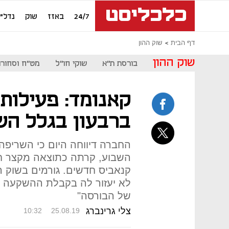
24/7
באזז
שוק
נדל"ן
דף הבית
שוק ההון
שוק ההון
בורסת ת"א
שוקי חו"ל
מט"ח וסחורו
קאנומד: פעילות
ברבעון בגלל הש
החברה דיווחה היום כי השריפה
קנאביס חדשים. גורמים בשוק הה
לא יעזור לה בקבלת ההשקעה 
של הבורסה"
צלי גרינברג
10:32
25.08.19