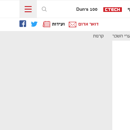
ף
Dun's 100
דואר אדום
ועידות
רי השכר
קרנות