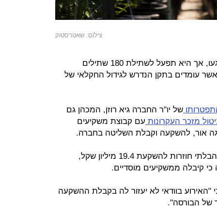
צילום: שאטרסטוק
קאנומד דיווחה כי חלקים בחממה נפגעו, אך היא תפעל לשתילת 180 שתילים
אשר עומדים בתקן הנדרש לגידול החקלאי של
תפטרותו
של יו"ר החברה גיא רוזן, המכהן גם
יטול מזכר העקרונות
עם קבוצת משקיעים
גה אור, להשקעה וקבלת השליטה בחברה.
החברה לא ציינה דבר בנוגע להצעות הבלתי חוזרות להשקעת 19.4 מיליון שקל,
י "האירוע בוודאי לא יעזור לה בקבלת ההשקעה
של הבורסה".