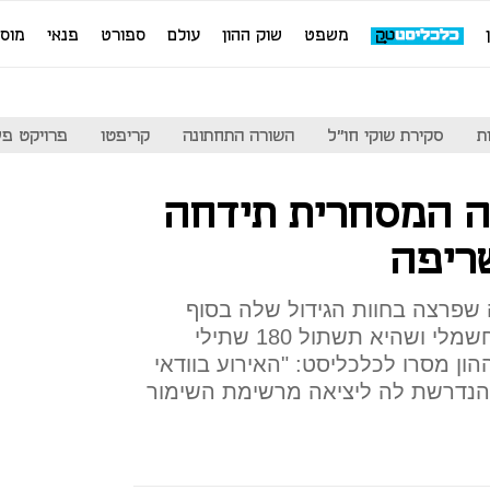
משפט
שוק ההון
עולם
ספורט
פנאי
מוס
ת
סקירת שוקי חו"ל
השורה התחתונה
קריפטו
פרויקט פע
ה המסחרית תידחה
ריפה
 שפרצה בחוות הגידול שלה בסוף
השבוע, קרתה כתוצאה מקצר חשמלי ושהיא תשתול 180 שתילי
ון מסרו לכלכליסט: "האירוע בוודאי
הנדרשת לה ליציאה מרשימת השימור