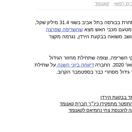
יס רפואי
קאנומד
חברת הקנאביס הרפואי קאנומד, הנסחרת בבורסה בתל אביב בשווי 31.4 מיליון שקל,
ות מטעם מכבי האש מצא
שהשריפה שפרצה
ושב משואה בבקעת הירדן, נגרמה מקצר
קי השריפה, וצופה שתחילת מחזור הגידול
חברה
דיווחה ביוני השנה
על שתילת
ד בבקעת הירדן
 התפטר מתפקידו כיו״ר חברת קאנומד
ה להכנסת צחי נחמיאס לקאנומד