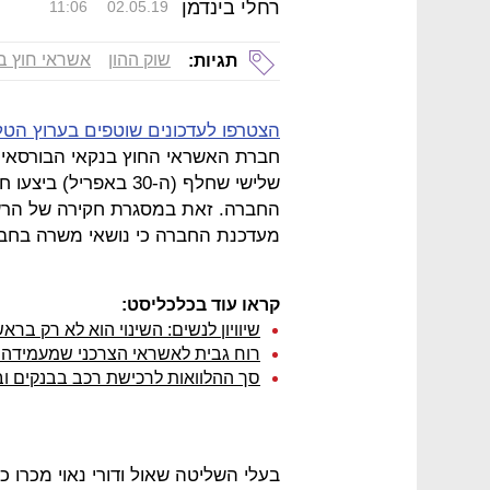
רחלי בינדמן
11:06
02.05.19
שוק ההון
אשראי חוץ ב
תגיות:
הצטרפו לעדכונים שוטפים בערוץ הטל
חברת האשראי החוץ בנקאי הבורסאי
שלישי שחלף (ה-30 באפר
החברה. זאת במסגרת חקירה של הרשות
מעדכנת החברה כי נושאי משרה בחברה
קראו עוד בכלכליסט:
שיוויון לנשים: השינוי הוא לא רק ברא
רוח גבית לאשראי הצרכני שמעמידה 
סך ההלוואות לרכישת רכב בבנקים וב