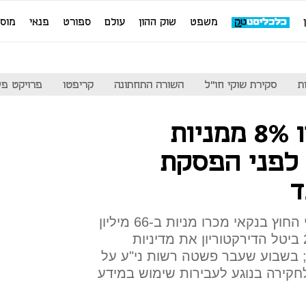
משפט
שוק ההון
עולם
ספורט
פנאי
מוס
ת
סקירת שוקי חו"ל
השורה התחתונה
קריפטו
פרויקט פע
האחים נאוי מכרו 8% ממניות
לפני הפסקת
ד
בעלי השליטה בחברת האשראי החוץ בנקאי מכרו מניות ב-66 מיליון
שקל ביוני 2017; באוגוסט 2017 ביטל הדירקטוריון את מדיניות
דיבידנד והמניה נפלה ב-16%; בשבוע שעבר פשטה רשות ני"ע על
חקירה בנוגע לעבירות שימוש במידע