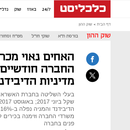
24/7
באזז
שוק
נדל"ן
דף הבית
שוק ההון
שוק ההון
בורסת ת"א
שוקי חו"ל
מט"ח וסחורו
החברה חודשיים 
מדיניות הדיבידנ
ה
משרדי החברה וזימנה בכירים ל
פנים בחברה