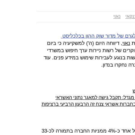
נקאי
נאוי
גרם של מדור שוק ההון בכלכליסט
ת
נאוי
, דיווחה היום (ה') למשקיעיה כי ביום
יל) ביצעו חוקרים של רשות ניירות ערך חיפוש במשרדי
 בנוגע לעבירות שימוש במידע פנים. עוד
 נחקרו בנדון.
ש
מגדל: תקבל גישה למאגר נתוני האשראי
חברות אשראי צנח זה הרבעון הרביעי ברציפות
בעלי השליטה שאול ודורי נאוי מכרו כל אחד כ-4% ממניות החברה בתמורה לכ-33