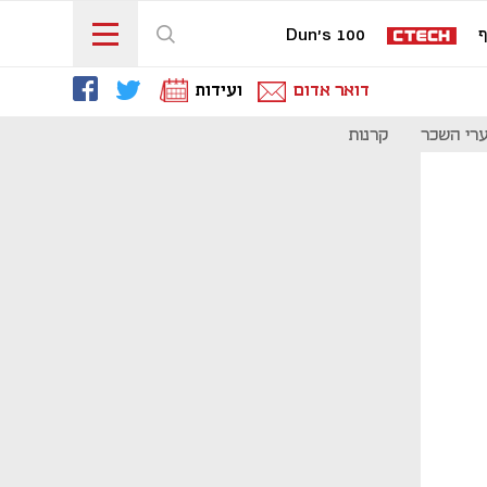
ף
Dun's 100
דואר אדום
ועידות
רי השכר
קרנות