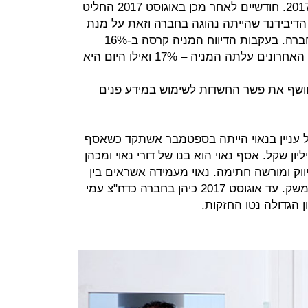
מיליון שקל לכל אחד בהתאמה ביוני 2017. חודשיים לאחר מכן באוגוסט 2017 החליט
 הדיבידנד שהייתה נהוגה בחברה וזאת על מנת
לשמר את איתנותה הפיננסית של החברה. בעקבות הדיווח המניה קרסה ב-16%
סמוך לאחר הדיווח. ב-12% החודשים האחרונים עלתה המניה – 17% ואילו היום היא
שף את פשר החשדות לשימוש במידע פנים
 עניין בנאוי הייתה בספטמבר אשתקד כשאסף
ליון שקל. אסף נאוי הוא בנו של דורי נאוי ומכהן
וק ומורשה חתימה. נאוי מעמידה אשראים בין
היתר לספקים ולחברות קמעונאיות במשק. עד אוגוסט 2017 כיהן בחברה כדח"צ עמי
 הגדולה נטו החזקות.