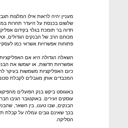
מעניין יהיה לראות אילו המלצות תג
שלשום בכנסת על היעדר תחרות במע
חדוה בר תומכת בגלוי בקידום אפליק
מכוחם הרב של הבנקים הגדולים, וטע
פתוחות אפשרויות אשראי כמו לעסקים
השאלה הגדולה היא אם האפליקציות ש
אפשרויות חדשות, או ישמשו את הבנ
כיום האפליקציות משמשות בעיקר לתשל
המכבדים אותן מוגבלים לקבלת סכום נמוך של 50 א
באוגוסט ביקש בנק הפועלים מהפיקוח
עוסקים זעירים. באוקטובר הגיבו ח
הבנקים, שבו טענו, בין השאר, שהבנק
בכך שאינם גובים עמלה על קבלת תש
הסליקה.