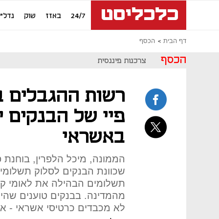
24/7
באזז
שוק
נדל"ן
דף הבית
הכסף
הכסף
צרכנות פיננסית
רשות ההגבלים ב
פיי של הבנקים י
באשראי
הממונה, מיכל הלפרין, בוחנת 
שכוונת הבנקים לסלוק תשלומי
תשלומים הבהילה את לאומי קא
מהמדינה. בבנקים טוענים שהי
לא מכבדים כרטיסי אשראי ‑ א