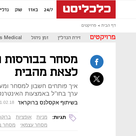
24/7
באזז
שוק
נדל"ן
דף הבית
פרויקטים
פרויקטים
זירת הנדל"ן
זמן ניהול
s Medical
מסחר בבורסות ח
לצאת מהבית
איך פותחים חשבון למסחר ומעבי
ערך בחו"ל באמצעות האינטרנט,
בשיתוף אקסלנס ברוקראז'
1.02.18
מניות
אופציות
ברוקר
תגיות:
מסחר עצמאי
מסחר בש