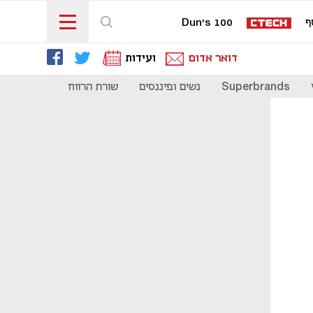
ף
Dun's 100
דואר אדום
ועידות
Superbrands
נשים ופיננסים
שורת הרווח
כדאי להכיר