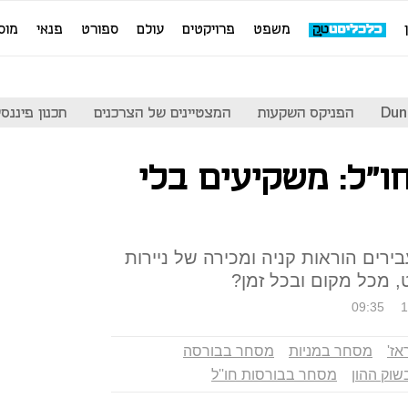
משפט
פרויקטים
עולם
ספורט
פנאי
מוס
Dun
הפניקס השקעות
המצטיינים של הצרכנים
תכנון פיננסי
ו"ל: משקיעים בלי
רים הוראות קניה ומכירה של ניירות
 מכל מקום ובכל זמן?
09:35
1
אז'
מסחר במניות
מסחר בבורסה
וק ההון
מסחר בבורסות חו''ל