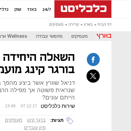
24/7
באזז
שוק
נדל"ן
דף הבית
בארץ
קריירה
מעסיקים
בארץ
מעסיקים
מחפשי עבודה
Wellness ארגוני
השאלה היחידה 
בורגר קינג מועמ
דניאל שוורץ אשר ביצע מהפך 
שנראית פשוטה אך מפילה הרב
הייתם עונים?
שירות כלכליסט
13:49
07.12.17
ברגר קינג
מעסיקים
ח
תגיות:
מיון עובדים