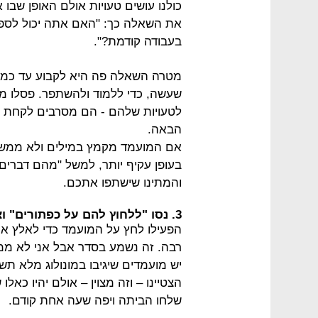
כולנו עושים טעויות אולם האופן שבו
את השאלה כך: "האם אתה יכול לספר
בעבודה קודמת?".
מטרה השאלה פה היא לקבוע עד כמה 
שעשה, כדי ללמוד ולהשתפר. פסלו מו
לטעויות שלהם - הם מסרבים לקחת א
הבאה.
אם המועמד מקמץ במילים ולא ממש מפג
בעופן עקיף יותר, למשל "מהם דברים
והמתינו שישתפו אתכם.
3. נסו "ללחוץ להם על כפתורים" וצפו בתגובתם
הפעילו לחץ על המועמד כדי לאלץ או
רבה. זה נשמע בסדר אבל אני לא מ
יש מועמדים שיגיבו במונולוג מלא תש
הצטיינו – וזה מצוין – אולם יהיו כאלו
שלחו הביתה ויפה שעה אחת קודם.