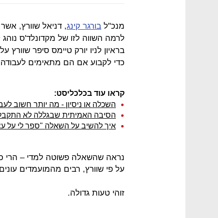
מנכ"ל
בורגר קינג
, דניאל שוורץ, אשר
לרמה השווה לזו של מקדונלד'ס נוהג
בראיון לניו יורק טיימס סיפר שוורץ 
כדי לקבוע אם הם מתאימים לעבודה
קראו עוד בכלכליסט:
השכלה או ניסיון - מה יותר חשוב לע
הסיבה האמיתית שבגללה לא התקבל
איך להשיב על השאלה "ספר לי על עצ
נראה שהשאלה פשוטה למדי – הרי כל
על פי שוורץ, רבים מהמועמדים עונים
זוהי טעות גדולה.