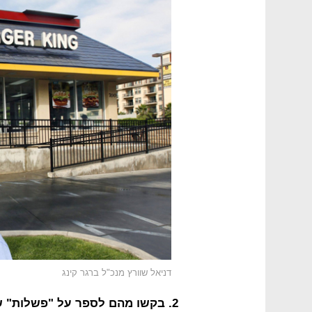
דניאל שוורץ מנכ"ל ברגר קינג
2. בקשו מהם לספר על "פשלות" שעשו בעבודתם