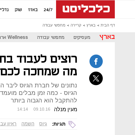
24/7
באזז
שוק
נדל"ן
דף הבית
בארץ
קריירה
מחפשי עבודה
בארץ
מעסיקים
מחפשי עבודה
Wellness ארגוני
רוצים לעבוד בח
מה שמחכה לכם 
נתונים של חברת הגיוס ליבר ה
הגיוס - כמה זמן מבלים מועמדים
להתקבל הוא הגבוה ביותר
מעין מנלה
14:14
09.10.16
גיוס
השמה
ראיון עב
תגיות: