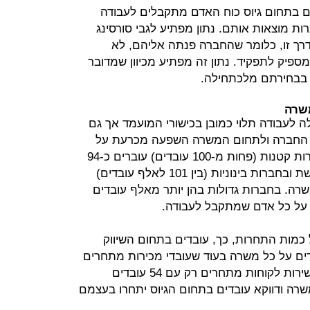
ם בתחום גיוס כוח האדם מתקבלים לעבודה
ות מוצאות אותם. נתון מפתיע לגבי סורסינג
עים בדרך זו, כלומר שהחברה פנתה אליהם, לא
יק לתפקיד. נתון זה מפתיע מכיוון שמדובר
בבחירתם מלכתחילה.
משרה
ה לעבודה תלוי כמובן בכישורי המועמד אך גם
ל החברה ולתחום המשרה השפעה מכרעת על
מספר המתחרים על כל משרה. בחברות קטנות (פחות מ-100 עובדים) עוברים כ-94
מועמדים בממוצע לכל משרה שמאוישת ובחברות בינוניות (בין 101 לאלף עובדים)
נשים על כל משרה. בחברות גדולות בהן יותר מאלף עובדים
כמות התחרות, כך, עובדים בתחום השיווק
מוצע עם עוד 192 מועמדים על כל משרה בעוד שעובדי מכירות מתחרים
עם 64 עובדים בממוצע בלבד. אנשי שירות לקוחות מתחרים רק עם 54 עובדים
רה ודווקא עובדים בתחום הגיוס יתחרו בעצמם