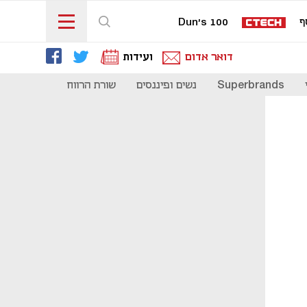
ף
Dun's 100
דואר אדום
ועידות
Superbrands
נשים ופיננסים
שורת הרווח
כדאי להכיר