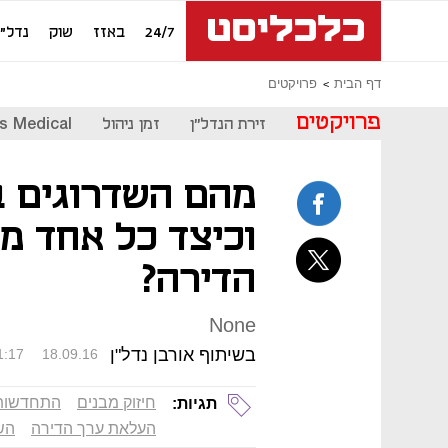
24/7
באזז
שוק
נדל"ן
דף הבית
פרויקטים
פרויקטים
זירת הנדל"ן
זמן ניהול
s Medical
מהם השדרוגים 
וכיצד כל אחד מ
הדירה?
None
בשיתוף אורבן נדל"ן
1:17
18.09.16
חיזוק מבנים
התחדשות 
תגיות:
העלאת ערך הדירה
הש