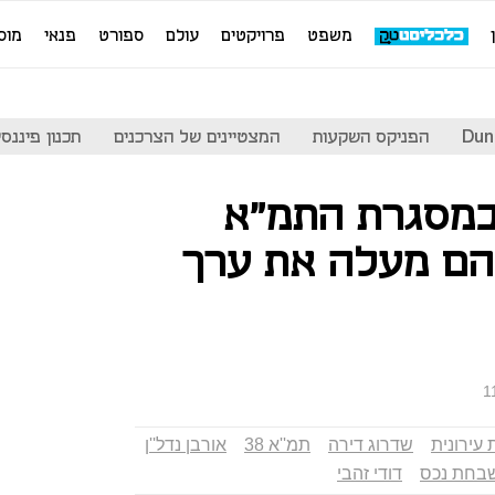
משפט
פרויקטים
עולם
ספורט
פנאי
מוס
Dun
הפניקס השקעות
המצטיינים של הצרכנים
תכנון פיננסי
במסגרת התמ"א
הם מעלה את ערך
1
עירונית
שדרוג דירה
תמ''א 38
אורבן נדל''ן
בחת נכס
דודי זהבי