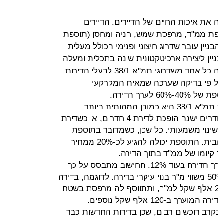
יין במסגרת תמ"א 38 מעלה את איכות החיים של הדיירים. הדיירים
פת ממ"ד, מרפסת שמש, חניה ומחסן (תוספת
יין עובר שדרוג חיצוני ופנימי הכולל מעלית
יין ליצירה ארכיטקטונית שונה בתכלית ומעלה
באופן ניכר את ערך הדירות. כמה שווה כל אחד משדרוגי תמ"א 38/1 לבעלי הדירות
 פי בדיקה שערכה שמאית המקרקעין
ערך הדירה.
לדירה הקיימת במסגרת תמ"א 38/1 היא כמובן המהותית ביותר
בהעלאת שווי הדירה. כאשר דירת 3 חדרים ישנה הופכת לדירת 4 חדרים, או כשדירת
ם – מדובר בשינוי משמעותי. כל שכן, כשמדובר בתוספת
ממ"ד, המעניק תחושת ביטחון לבני הבית. התוספת יכולה להגיע לכ-20% ממחיר
יכולה להעלות את ערך הדירה בעוד 12%. החישוב מתבסס על כך
ששווי מ"ר מרפסת הינו שווה ערך ל-50% משווי מ"ר בנוי עיקרי בדירה. לדוגמה, בדירה
שתג המחיר שלה משקף שווי של כ-20 אלף שקל למ"ר, ותתווסף לה מרפסת בשטח
12 מ"ר, המרפסת תעלה את מחיר הדירה המוערך ב-120 אלף שקל נוספים.
רב רוכשים רבים, שכן בדירות החדשות כבר