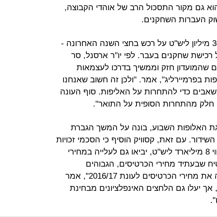
הוא גם מקור התסכול הרב של אוהדי הקבוצה,
וק העברות השחקנים.
הדו"חות מראים שארסנל הוציאה כ-30 מיליון ליש"ט על רכש בחצי השנה האחרונה -
כישת שחקנים בעבר. לפי יו"ר ארסנל, סר
ים שהמועדון חזק וממשיך בדרכו לעצמאות
ות בפרמיירליג", אמר. "ולכן זה חשוב שאנחנו
שאבים כדי להתחרות על האליפות. סוף העונה
 חלק מהתחרות הסופית על התואר".
 לברצלונה בליגת האלופות השבוע, בונה על המשך הגברת
שידור. עם זאת, קסוויק הוסיף כי הסכמי זכויות
השידור החדשים של הפרמיירליג, בשווי 8 מיליארד ליש"ט, יביאו גם לעלייה במחירי
יח שבעתיד מחירי הכרטיסים, הגבוהים
באירופה, לא יעלו. "הודענו שלא נעלה את מחירי הכרטיסים לעונת 2016/17", אמר
ו, אך יעלו גם הלחצים האינפלציונים מבחינת
.