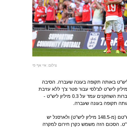
צילום: איי אף פי
מו רווח של 6.2 מיליון ליש"ט באותה תקופה בעונה שעברה. הסיבה
יקרית להפסד היא תשלום של 10 מיליון ליש"ט לצ'לסי עבור פטר צ'ך ללא עזיבת
שחקנים משמעותית. הרווח בשוק העברות השחקנים עמד על 0.3 מיליון ליש"ט -
הכנסות המועדון עלו ל-158 מיליון ליש"טם (מ-148.5 מיליון ליש"ט) ולארסנל יש
 של 159.4 מיליון ליש"ט. הסכום הזה משמש כקרן חירום למקרה