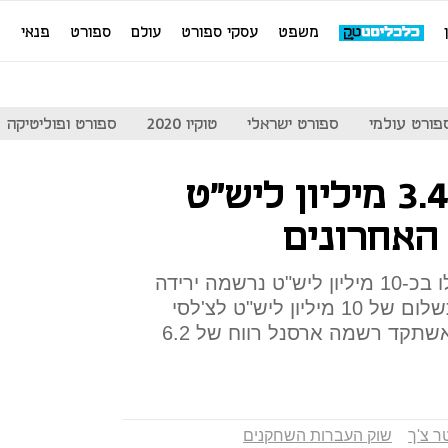
משפט
עסקי ספורט
עולם
ספורט
פנאי
מ
פורט עולמי
ספורט ישראלי
טוקיו 2020
ספורט ופוליטיקה
ארסנל הפסידה 3.4 מיליון ליש"ט
האחרונים
למרות שהכנסות התותחנים עלו בכ-10 מיליון ליש"ט נרשמה ירידה
ניכרת ברווחים - בעיקר בגלל תשלום של 10 מיליון ליש"ט לצ'לסי
עבור פטר צ'ך. באותה תקופה אשתקד רשמה ארסנל רווח של 6.2
ר צ'ך
שוק העברות השחקנים