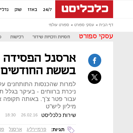
24/7
באזז
שוק
נדל"ן
דף הבית
עסקי ספורט
ספורט עולמי
עסקי ספורט
חסויות וזכויות שידור
רכישות
ס
בששת החודשים 
מיליון ליש"ט
שירות כלכליסט
18:30
26.02.16
פרמיירליג
ארסנל
פט
תגיות: