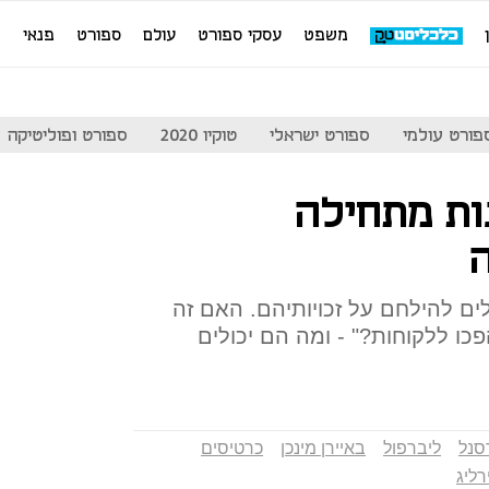
משפט
עסקי ספורט
עולם
ספורט
פנאי
מ
פורט עולמי
ספורט ישראלי
טוקיו 2020
ספורט ופוליטיקה
ת מתחילה
ים להילחם על זכויותיהם. האם זה
כו ללקוחות?" - ומה הם יכולים
סנל
ליברפול
באיירן מינכן
כרטיסים
ליג