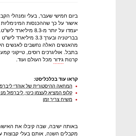
ביום חמישי שעבר, בעלי ומנהלי הקבו
אישור על כך שההכנסות המינימליות 
בבריטניה ובערך 3.3 מ
מהאנשים האלה נחשבים לאנשים העשי
בתבל. אוליגרכים רוסים, טייקוני קמעו
קרנות
גידור
מכל העולם ועוד.
קראו עוד בכלכליסט:
המחאה ההיסטורית של אוהדי ליברפו
קלופ המציא לעצמו כינוי, ליברפול מנ
משיח צריך זמן
מקבלים השנה, אותם בעלי קבוצות עש