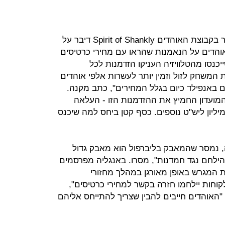
ג'יי מקנה, אחד ממובילי המחאה וחבר בקבוצת האוהדים Spirit of Shankly דיבר על
והדים על הנאמנות שהראו עם מחירי כרטיסים
כנסו מהטלוויזיה העניקו הזדמנות לכל
 המשחק לזול וזמין יותר לעשרות אלפי אוהדים
ם באנפילד כיום בגלל המחירים", כתב מקנה.
המועדון החמיץ את ההזדמנות הזו - העלאה
חירים אמורה היתה להכניס רק 2 מיליון ליש"ט נוספים. כסף קטן ביחס למה שיכנס
גליה, נמסר שהמאבק בליברפול הוא מאבק גדול
להילחם נגד חמדנות", מסרו. באנגליה מפרסמים
 המגרש באופן מאורגן במהלך מחזורי
וחות יילחמו חזרה בקשר למחירי כרטיסים",
 "האוהדים חייבים להבין שצריך להתייחס אליהם