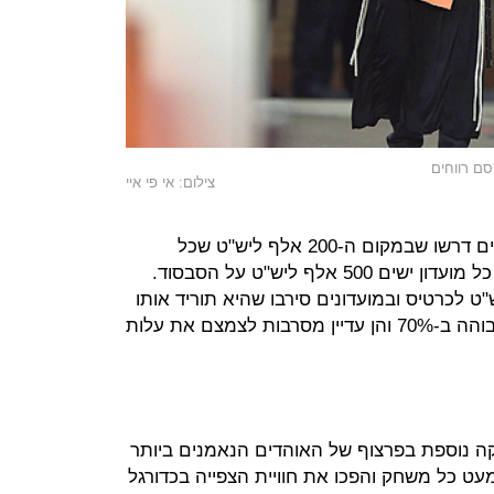
ם רווחים
צילום: אי פי איי
בכמה כסף מדובר בסך הכל? האוהדים דרשו שבמקום ה-200 אלף ליש"ט שכל
מועדון שם בקרן להוזלת כרטיסי חוץ, כל מועדון ישים 500 אלף ליש"ט על הסבסוד.
קרן מורידה את המחיר ב-5 ליש"ט לכרטיס ובמועדונים סירבו שהיא תוריד אותו
ב-12 ליש"ט. הקבוצות יזכו להכנסה גבוהה ב-70% והן עדיין מסרבות לצמצם את עלות
קה נוספת בפרצוף של האוהדים הנאמנים ביותר
ט כל משחק והפכו את חוויית הצפייה בכדורגל