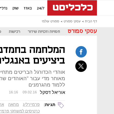
24/7
באזז
שוק
נדל"ן
דף הבית
עסקי ספורט
ספורט עולמי
עסקי ספורט
חסויות וזכויות שידור
רכישות
ס
המלחמה בחמדנו
ביציעים באנגליה
אוהדי הכדורגל הבריטים מתחיל
מאוחר מדי עבור "האוהדים שהפ
ללמוד מהגרמנים
אוריאל דסקל
16:16
09.02.16
פרמיירליג
מחאה
אר
תגיות:
כרטיסים למשחקי פרמייר