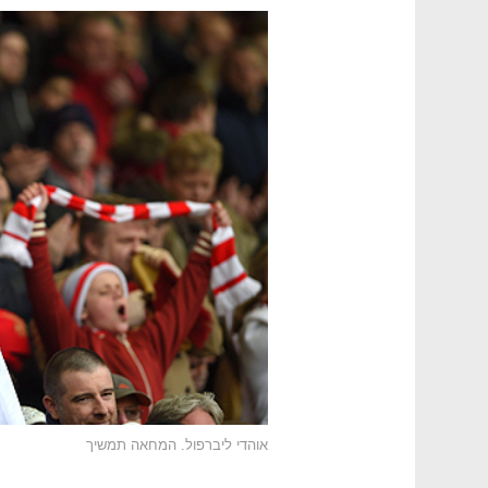
אוהדי ליברפול. המחאה תמשיך