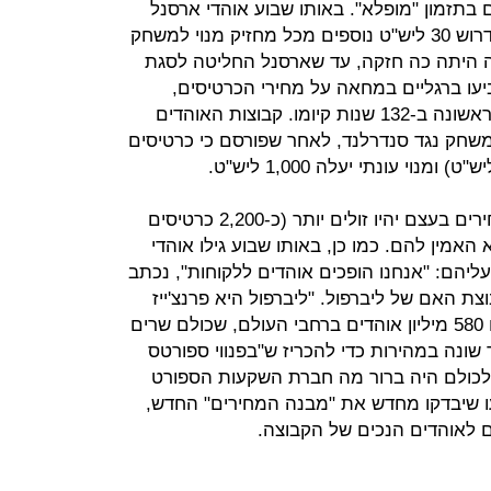
תזמון "מופלא". באותו שבוע אוהדי ארסנל
יצאו למאבק ציבורי בכוונת המועדון לדרוש 30 ליש"ט נוספים מכל מחזיק מנוי למשחק
ה היתה כה חזקה, עד שארסנל החליטה לסגת
ביעו ברגליים במחאה על מחירי הכרטיסים,
ואצטדיון אנפילד חווה את השביתה הראשונה ב-132 שנות קיומו. קבוצות האוהדים
המחאה בדקה ה-77 של המשחק נגד סנדרלנד, לאחר שפורסם כי כרטיסים
בהנהלת ליברפול ניסו להסביר שהמחירים בעצם יהיו זולים יותר (כ-2,200 כרטיסים
חד לא האמין להם. כמו כן, באותו שבוע גילו אוהדי
יהם: "אנחנו הופכים אוהדים ללקוחות", נכתב
וצת האם של ליברפול. "ליברפול היא פרנצ'ייז
עם היסטוריה ארוכה - מאז 1892 ועם 580 מיליון אוהדים ברחבי העולם, שכולם שרים
 שונה במהירות כדי להכריז ש"בפנווי ספורטס
 לכולם היה ברור מה חברת השקעות הספורט
במהרה, FSG גם הודיעו שיבדקו מחדש את "מבנה המחירים" החדש,
 לאוהדים הנכים של הקבוצה.