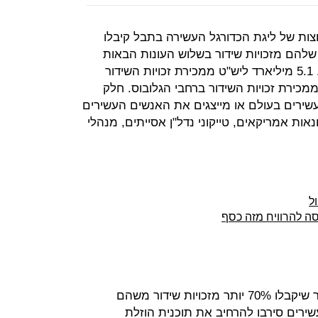
צות של ליגת הכדורגל העשירה בתבל קיבלו
שלהם מזכויות שידור בשלוש העונות הבאות
יעמדו על יותר מ-8.3 מיליארד ליש"ט. 5.1 מיליארד ליש"ט ממכירת זכויות השידור
יליארד ליש"ט ממכירת זכויות השידור ברחבי הגלובוס. חלק
רים בעולם או מייצגים את האנשים העשירים
נאות אמריקאים, טייקוני נדל"ן אסייתים, מנהלי
ל
סה להרוויח מזה כסף
באותה ישיבה, שבה קיבלו את האישור שיקבלו 70% יותר מזכויות שידור משהם
ירים סירבו להרחיב את תוכנית הוזלת