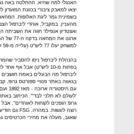
האנגלי למה שהיא. ההחלטה באה גם ב
בשמינית גמר ליגת האלופות. המחא
מהעניין. במקביל, אוהדי ליברפול הצ
ארגנו את 
למשחק יעלו 77 ליש"ט (עלייה מ-59 ליש"ט) ומנוי עונתי יעלה 1,000 ליש"ט.
בפחות מ-10 ליש"ט) אבל אף א
ליברפול מה הבעלים באמת חושבים על
בגאווה באתר פנוויי ספורטס גרופ, קב
'לעולם לא תלכי לבד'". הכיתוב באתר
גרופ הופכים לקוחות לאוהדים", אבל
רוצה לעשות. 
שאגב, מעלה את מחירי הכרטיסים גם