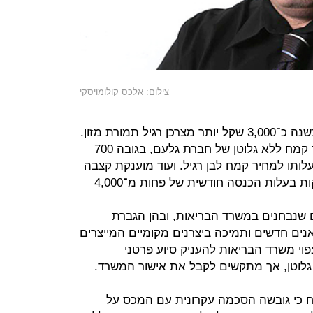
צילום: אלכס קולומויסקי
לדברי גרוטו, חולי הצליאק משלמים בשנה כ־3,000 שקל יותר מצרכן רגיל תמורת מזון.
הסיוע שמוענק להם מתבטא בסבסוד קמח ללא גלוטן של חברת גלעם, בגובה 700
ותו למחיר קמח לבן רגיל. ועוד מוענקת קצבה
חודשית של 100 שקל למשפחות נזקקות בעלות הכנסה חודשית של פחות מ־4,000
ים שנבחנים במשרד הבריאות, ובהן הגברת
נים חדשים ותמיכה ביצרנים מקומיים המייצרים
צפוי משרד הבריאות להעניק סיוע פרטני
ל גלוטן, אך מתקשים לקבל את אישור המשרד.
ווח כי גובשה הסכמה עקרונית עם המכס על