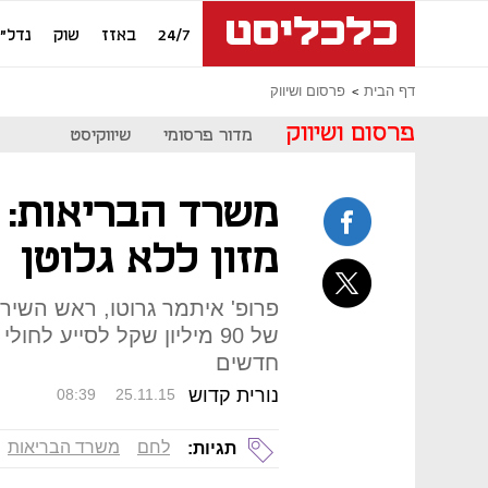
24/7
באזז
שוק
נדל"ן
דף הבית
פרסום ושיווק
פרסום ושיווק
מדור פרסומי
שיווקיסט
משרד הבריאות: 
מזון ללא גלוטן
פרופ' איתמר גרוטו, ראש השירות
של 90 מיליון שקל לסייע לחו
חדשים
נורית קדוש
08:39
25.11.15
לחם
משרד הבריאות
תגיות: