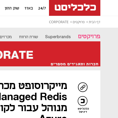
24/7
באזז
שוק ההון
דף הבית
פרויקטים
CORPORATE
פרויקטים
Superbrands
שורת הרווח
מכרזים
כלכליסט
דיגיטל