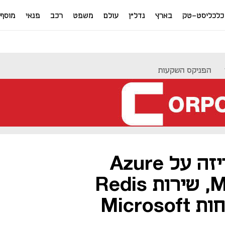
כלכליסט-טק
בארץ
נדל"ן
עולם
משפט
רכב
פנאי
מוסף
הפניקס השקעות
מייקרוסופט מכריזה על Azure
Managed Redis, שירות Redis
מנוהל עבור לקוחות Microsoft