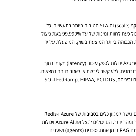
Azure Managed Redis מספק את ההיקף (scale) וה-SLA הטובים ביותר בתעשייה. כל 
משתמש של Azure Managed Redis יכול כעת לחוות זמינות של עד 99.999% בעת ניצול 
תכונה רב-אזורית Active-Active, הזמינות הגבוהה ביותר המוצעת בשוק, המופעלת על ידי 
אפליקציות שנבנו על Azure Managed Redis יכולות לספק עיכוב (latency) מקומי נמוך 
ממיל'-שנייה למשתמשים ברחבי העולם בו זמנית, ללא קשר ליבשת או לאזור בו הם נמצאים. 
בנוסף, הוא עומד בתקנים רגולטוריים רבים וביניהם; FedRamp, HIPAA, PCI DDS ו-ISO 
מפתחי Azure Managed Redis מקבלים גישה למגוון כלים בסביבות של Azure ו-Redis 
שיסייעו להם לפתח אפליקציות טובות יותר ומהר יותר. הם יכולים לנצל את Azure AI ויכולות 
מסד הנתונים הווקטורי של Redis כדי לפתח RAG בזמן אמת, סוכנים (agents) ושערים 