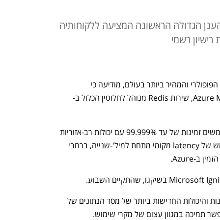
הינה ספקית הענן הגדולה הראשונה המציעה ללקוחותיה
חברת Redis, שפיתחה את מסד הנתונים הפופולרי והמהיר ביותר בעולם, מודיעה כי 
Microsoft השיקה את Azure Managed Redis, שירות Redis מנוהל לחלוטין הכלול ב-
Azure Managed Redis, מעניק למשתמשים זמינות של עד 99.999% עם יכולות רב-אזוריות 
Active-Active, המאפשרות חווית משתמש של latency מקומי מתחת למיל'-שנייה, ברחבי 
Azure Managed Redis מציג את התכונות והיכולות החדישות ביותר של מסד הנתונים של 
Redis ללקוחות Microsoft Azure, ומאפשר תמיכה במגוון עצום של מקרי שימוש. 