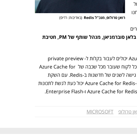
ויכולות התומכות בצרכים האינטנסיביים של 
יישומי ענן והמפתחים שבונים אותם. פיתחנו 
רואן טרולופ, מנכ"ל Redis
(
באדיבות: רדיס
)
למפתחים לפתח יישומי ענן ו-GenAI מהירים 
אומר בלאן סוברמניאן, מנהל שותף של PM, חטיבת 
לקוחות קיימים של Azure Cache for Redis יכולים לעבור בקלות ל- private preview 
הציבורית של Azure Managed Redis. כל לקוח שעובר מכל שכבה של Azure Cache for 
Redis ל-Azure Managed Redis יקבל גישה לשנים של חדשנות ב-Redis. עם השקת 
Azure Managed Redis, כל משתמש ב-Azure Cache for Redis יכול כעת לגשת לתכונות 
אן טרולופ
MICROSOFT