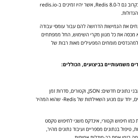
המשתמשים יקבלו גישה ל-Redis 7.4, ובקרוב גם ל-Redis 8.0, אשר יהיו זמינים ב-redis.io 
גדולות.
Azure Managed Redis מעניקה למפתחים את הגמישות הדרושה להם עבור עומסי עבודה 
כבדים של טרנזקציות, זיכרון או אחסון. הוא מכסה את כל מגוון מקרי השימוש, החל ממפתחים 
המנסים את Redis בפעם הראשונה ועד למהנדסים מומחים המפעילים מאות רבות של 
Azure Managed Redis מציג שמונה מבני נתונים חדשים: JSON, וקטורים, סדרות זמן 
(time-series) וחמישה סוגים הסתברותיים, יחד עם מנוע השאילתות של Redis- שהוא המהיר 
עם הצגת יכולות מתקדמות מובנות חדשות כמו חיפוש וקטורי, אינדקס משני לחיפוש טקסט 
מלא, התאמה מדויקת, שאילתות גיאוגרפיות, טיפול בנתונים מספריים ועיבוד נתונים מהיר, 