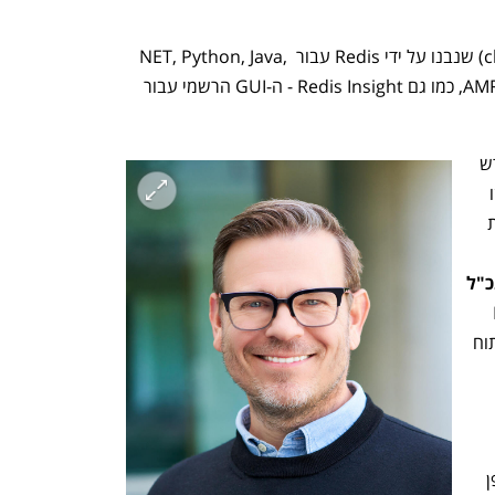
הם יקבלו גם גישה לספריות לקוח (clients) שנבנו על ידי Redis עבור NET, Python, Java, 
Go ו-Node שעובדות בצורה חלקה עם AMR, כמו גם Redis Insight - ה-GUI הרשמי עבור  
"Azure Managed Redis פותח פרק חדש 
בשיתוף הפעולה שלנו עם Microsoft - זו 
פלטפורמת ה- caching עם מגוון התכונות 
ר הזמינה 
אומר רואן טרולופ, מנכ"ל 
. "מפתחים יכולים למנף את Redis 
בצורה חלקה כדי להאיץ את הנתונים ולפתוח 
ת חווית 
"Redis מספקת תשתית נתונים יוצאת דופן 