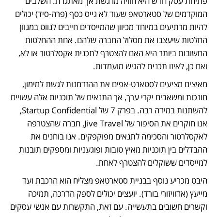
פתיחת עסק חדש היא חוויה מרגשת אך מאתגרת. השלבים 
המוקדמים של סטארטאפ שעוד לא גייס כסף (פרה-סיד) יכולים 
להיות מרתיעים במיוחד מכיוון שהמייסדים חייבים לנווט במגוון 
החלטות שיעצבו את מסלול החברה שלהם. אחת ההחלטות 
החשובות ביותר היא האם להצטרף לתכנית אקסלרטור או לא, 
ואם כן, לאיזו תכנית להגיש מועמדות.
מאיצים מציעים לסטארט-אפים את ההזדמנות לגשת למימון, 
חונכות ומשאבים יקרי ערך, אך התנאים של תוכניות אלה עשויים 
להשתנות במידה רבה. בפרק 7 של Startup Confidential, 
אנו חוקרים את הסיפור של Jive Travel, חברה שהצטרפה 
לאקסלרטור והסכימה לתנאים מפוקפקים. אנו בוחנים את 
ההבדלים בין תוכניות מאיץ טובות ופוגעניות ומספקים תובנות 
למייסדים ששוקלים להצטרף לאחת.
היבט מכריע נוסף בבניית סטארטאפ מצליח הוא הרכבת ועד 
מייעץ (אדוויזורי בורד). יועצים יכולים לספק הדרכה, תמיכה 
וקשרים חשובים בתעשייה. עם זאת, התקשרות עם אנשי עסקים 