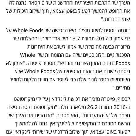
הערך של התרבות היצירתית והחדשנית של פיקסאר ונתנה לה 
את החופש להמשיך לפעול באופן עצמאי, תוך שילוב היכולות של 
שתי החברות."
דוגמה נוספת למיזוג מוצלח היא הרכישה של Whole Foods על 
ידי אמזון ב-2017 תמורת 13.7 מיליארד דולר. "ההצלחה של 
מיזוג זה נבעה מהיכולת של אמזון לשלב את היתרונות 
הטכנולוגיים והלוגיסטיים שלה עם המומחיות של Whole 
Foodsבתחום המזון האורגני והבריא", מסביר פייטרה. "אמזון לא 
ניסתה לשנות את הזהות הבסיסית של Whole Foods אלא 
השתמשה בטכנולוגיה שלה כדי לשפר את חווית הלקוח ולהוזיל 
מחירים."
לבסוף, פייטרה מזכיר את רכישת לינקדאין על ידי מיקרוסופט 
ב-2016 תמורת 26.2 מיליארד דולר. "מיקרוסופט נקטה בגישה 
חכמה של 'אי-התערבות'", הוא מסביר. "הם הבינו את הערך של 
הרשת החברתית המקצועית של לינקדאין ונתנו לה להמשיך 
לפעול באופן עצמאי, תוך שילוב הדרגתי של שירותי לינקדאין עם 