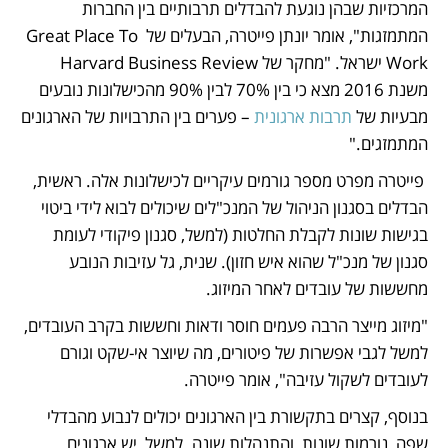
המרכזיות שבהן נוגעת להבדלים תרבותיים בין החברות 
המתמזגות", אומר יונתן פייטרה, הבעלים של Great Place To 
Work ישראל. "מחקר של Harvard Business Review  
משנת 2016 מצא כי בין 70% לבין 90% מהכישלונות נובעים 
מבעיות של 
תרבות ארגונית
 – פערים בין התרבויות של הארגונים 
המתמזגים."
 פייטרה מפרט מספר גורמים עיקריים לכישלונות אלה. ראשית, 
הבדלים בסגנון הניהול של המנכ"לים שיכולים לבוא לידי ביטוי 
בגישות שונות לקבלת החלטות (למשל, סגנון פיקודי לעומת 
סגנון של מנכ"ל שהוא איש חזון). שנית, גל עזיבות הנובע 
מחששות של עובדים לאחר המיזוג.
"מיזוג מייצר הרבה פעמים חוסר ודאות וחששות בקרב העובדים, 
למשל לגבי אפשרות של פיטורים, מה שיוצר אי-שקט וגורם 
לעובדים לשקול עזיבה", אומר פייטרה.
בנוסף, קצרים בתקשורת בין הארגונים יכולים לנבוע מהבדלי 
שפה, נורמות שונות, והתנהלות שונה. למשל, יש ארגונים 