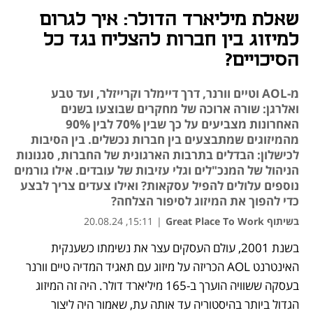
שאלת מיליארד הדולר: איך לגרום
למיזוג בין חברות להצליח נגד כל
הסיכויים?
מ-AOL וטיים וורנר, דרך דיימלר וקרייזלר, ועד טבע
ואלרגן: שורה ארוכה של מחקרים שבוצעו בשנים
האחרונות מצביעים על כך שבין 70% לבין 90%
מהמיזוגים שמתבצעים בין חברות נכשלים. בין הסיבות
לכישלון: הבדלים בתרבות הארגונית של החברות, סגנונות
הניהול של המנכ"לים וגלי עזיבות של עובדים. אילו גורמים
נוספים עלולים להפיל עסקאות? ואילו צעדים צריך לבצע
כדי להפוך את המיזוג לסיפור הצלחה?
בשיתוף Great Place To Work
|
15:11, 20.08.24
בשנת 2001, עולם העסקים עצר את נשימתו כשענקית 
נפתח בכרטיסייה חדשה
נפתח בכרטיסייה חדשה
נפתח בכרטיסייה חדשה
האינטרנט AOL הכריזה על מיזוג עם תאגיד המדיה טיים וורנר 
בעסקה ששוויה הוערך ב-165 מיליארד דולר. היה זה המיזוג 
הגדול ביותר בהיסטוריה עד אותה עת, שאמור היה ליצור 