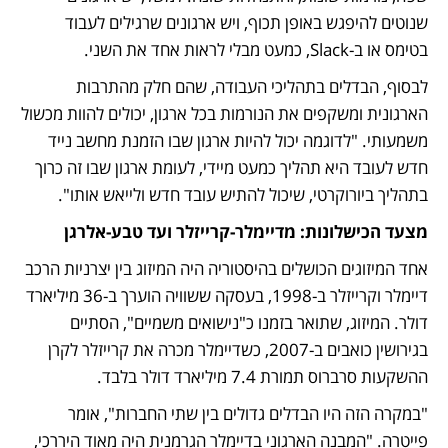
שנוטים להיפגש באופן תכוף, ויש ארגונים שרגילים לעבוד 
בטימס או ב-Slack, כמעט מבלי לראות אחד את השני.
לבסוף, הבדלים בתהליכי העבודה, שהם חלק מהתרבות 
הארגונית ומשקפים את הנורמות בכל ארגון, יכולים להוות מכשול 
משמעותי. "לדוגמה יכול להיות ארגון שבו הזמנת מחשב נייד 
חדש לעובד היא תהליך כמעט מיידי, לעומת ארגון שבו זה כרוך 
בתהליך ביורוקרטי, שיכול להתיש עובד חדש ולייאש אותו".
מצעד הכישלונות: מדיימלר-קרייזלר ועד טבע-אלרגן
אחד המיזוגים הכושלים בהיסטוריה היה המיזוג בין יצרניות הרכב 
דיימלר וקרייזלר ב-1998, בעסקה ששוויה הוערך ב-36 מיליארד 
דולר. המיזוג, שתואר בזמנו כ"נישואים משמיים", הסתיים 
בגירושין כואבים ב-2007, כשדיימלר מכרה את קרייזלר לקרן 
ההשקעות סרברוס תמורת 7.4 מיליארד דולר בלבד.
"במקרה הזה היו הבדלים גדולים בין שתי החברות", אומר 
פייטרה. "המבנה הארגוני בדיימלר הגרמנית היה מאוד היררכי, 