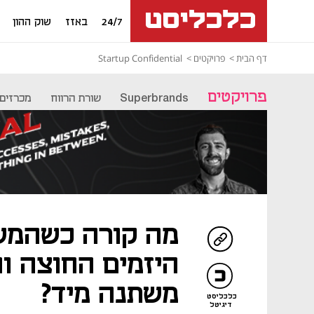
24/7
באזז
שוק ההון
דף הבית
פרויקטים
Startup Confidential
פרויקטים
Superbrands
שורת הרווח
מכרזים
מה קורה כשהמש
היזמים החוצה ו
משתנה מיד?
כלכליסט
דיגיטל