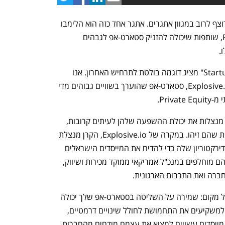
בתחום הסטארט-אפים, המסע להצלחה רוצף לרוב במגוון אתגרים. אתגר אחד כזה הוא הלימבו 
העסקי שנוצר עם קרנות Private Equity, שותפות שיכולה להזניק סטארט-אפ לגבהים 
.
הפרק ה-13 שלנו של "Startup: Confidential" מציג דוגמה בולטת לתרחיש האחרון. אנו 
בוחנים מחדש את הסיפור המסקרן של Explosive.io, סטארט-אפ שהוערך בשוויים גבוהים מדי 
Priv.
לאחר ההשקעה, קרנות Private Equity מנצלות את יכולת ההשפעה שלהן לעיתים קרובות, 
וממנפות כל טעות שעלתה בבדיקת נאותות שהם זיהו. במקרה של Explosive.io, הקרן מנצלת 
את התקלות הללו, תוך שימוש בשליטת הדירקטוריון שלה כדי להדיח את המייסדים הישראלים 
המוכוונים למוצר מתפקידיהם הניהוליים. הם מוחלפים במנכ"ל אמריקאי ממוקד מכירות ושיווק, 
ברה ואת התרבות הארגונית.
הפרק הזה מציג תזכורת נוקבת ליזמים בכל מקום: שמירה על השליטה בסטארט-אפ שלך יכולה 
להיות מאמץ אדיר. ניהול כושל יכול לספק למשקיעים את התחמושת לחולל שינויים דרמטיים, 
כולל החלפת אנשי מפתח. בנוף עסקי זה, מייסדים עשויים למצוא את עצמם מודחים מהחברות 