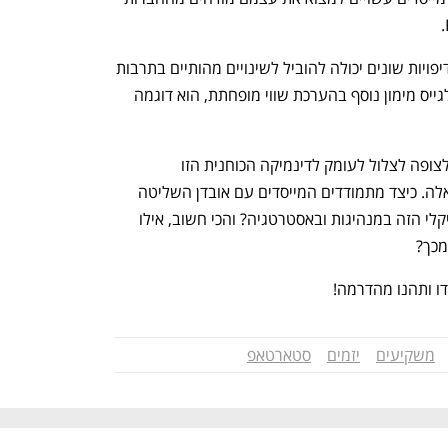
יתרה מכך, הצגת מנכ"ל חדש עם סדרי עדיפויות שונים יכולה להוביל לשינויים מהותיים בתרבות 
הארגונית. מנכ"ל אמריקאי חדש, שרוצה לגייס מימון נוסף בהערכת שווי מופחתת, הוא דוגמה 
הפרק האחרון שלנו, "Outgrown", נותן לצופה לצלול לעומק לדינמיקה הכוחנית הזו 
והמלכודות הפוטנציאליות של השקעות כאלה. כיצד מתמודדים המייסדים עם אובדן השליטה 
שלהם? כיצד מנווטת החברה בשינוי הרדיקלי הזה במנהיגות ובאסטרטגיה? והכי חשוב, אילו 
מכך?
משקיעים
יזמים
סטארטאפ