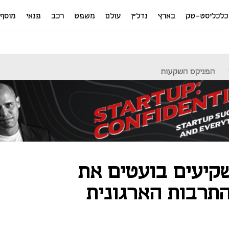
כלכליסט-טק
בארץ
נדל"ן
עולם
משפט
רכב
פנאי
מוסף
הפניקס השקעות
קיעים בועטים את
התרבות הארגונית