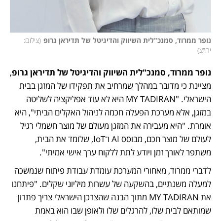
נופר ממרוד, סמנכ"לית השיווק והדיגיטל של תדיראן גרופ
(
צילום: 
יח"צ
)
נופר ממרוד, סמנכ"לית השיווק והדיגיטל של תדיראן גרופ
, 
מציינת כי מדובר במהלך שמרחיב את תפקידו של המזגן בבית 
הישראלי. "MY TADIRAN היא לא עוד אפליקציה לשליטה 
במזגן, אלא מערכת הפעלה חכמה לניהול האקלים הביתי", היא 
אומרת. "היא מעבירה את המזגן מעולם של מוצר חשמלי רגיל 
לעולם של מוצר חכם, מבוסס AI ו־IoT, שלומד את הבית, 
משתפר לאורך זמן ויודע לתת ללקוח ערך אישי אמיתי".
לדברי ממרוד, מאחורי המערכת עומדת עבודת פיתוח שנמשכה 
למעלה משנתיים, בהשקעה של עשרות מיליוני שקלים. "פיתחנו 
את MY TADIRAN מתוך הבנה שהצרכן הישראלי צריך פתרון 
שמותאם לבית שלו, להרגלים שלו ולאופן שבו הוא באמת 