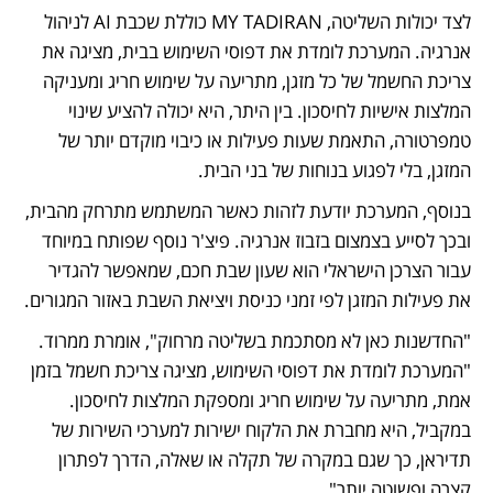
לצד יכולות השליטה, MY TADIRAN כוללת שכבת AI לניהול 
אנרגיה. המערכת לומדת את דפוסי השימוש בבית, מציגה את 
צריכת החשמל של כל מזגן, מתריעה על שימוש חריג ומעניקה 
המלצות אישיות לחיסכון. בין היתר, היא יכולה להציע שינוי 
טמפרטורה, התאמת שעות פעילות או כיבוי מוקדם יותר של 
המזגן, בלי לפגוע בנוחות של בני הבית.
בנוסף, המערכת יודעת לזהות כאשר המשתמש מתרחק מהבית, 
ובכך לסייע בצמצום בזבוז אנרגיה. פיצ'ר נוסף שפותח במיוחד 
עבור הצרכן הישראלי הוא שעון שבת חכם, שמאפשר להגדיר 
את פעילות המזגן לפי זמני כניסת ויציאת השבת באזור המגורים.
"החדשנות כאן לא מסתכמת בשליטה מרחוק", אומרת ממרוד. 
"המערכת לומדת את דפוסי השימוש, מציגה צריכת חשמל בזמן 
אמת, מתריעה על שימוש חריג ומספקת המלצות לחיסכון. 
במקביל, היא מחברת את הלקוח ישירות למערכי השירות של 
תדיראן, כך שגם במקרה של תקלה או שאלה, הדרך לפתרון 
קצרה ופשוטה יותר".