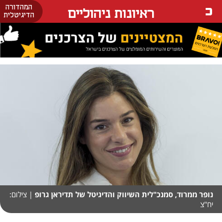
המהדורה
ראיונות ניהוליים
הדיגיטלית
נופר ממרוד, סמנכ"לית השיווק והדיגיטל של תדיראן גרופ
| צילום:
יח"צ