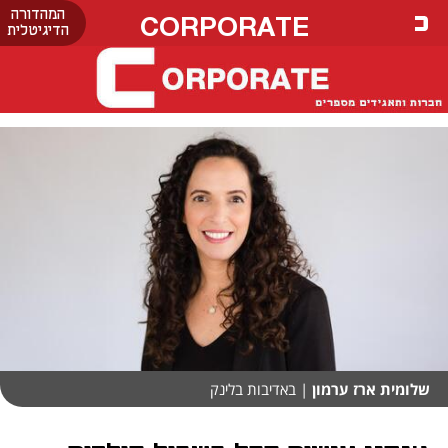
המהדורה
CORPORATE
הדיגיטלית
שלומית ארז ערמון
| באדיבות בלינק