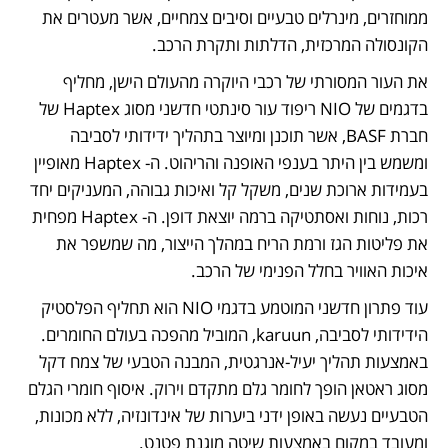
ממוחזרים, מינרלים טבעיים וסיבים צמחיים, אשר מעטרים את 
הקונסולה המרכזית, הדלתות ותקרת הרכב. 
את העור המסורתי של רכבי היוקרה מהעולם הישן, מחליף 
בדגמים של NIO ריפוד עור סינתטי חדשני מסוג Haptex של 
חברת BASF, אשר תוכנן ומיוצר בתהליך ידידותי לסביבה 
ומשמש בין היתר בענפי האופנה והריהוט. ה- Haptex מאופיין 
בעמידות ארוכת שנים, משקל קל ואיכות גבוהה, המעניקים יחד 
רכות, נוחות ואסתטיקה ברמה יוצאת דופן. ה- Haptex מפחית 
את פליטות הגז ורמת הריח במהלך הייצור, מה שמשפר את 
איכות האוויר בחלל הפנימי של הרכב. 
עוד פתרון חדשני המוטמע בדגמי NIO הוא תחליף הפלסטיק 
הידידותי לסביבה, karuun, המוביל מהפכה בעולם החומרים. 
באמצעות תהליך יעיל-אנרגטית, המבנה הטבעי של צמח דקל 
מסוג ראטאן הופך לחומר גלם מתקדם וירוק. איסוף חומרי הגלם 
הטבעיים נעשה באופן ידני ביערות של אינדונזיה, ללא מכונות, 
ומעובד במקום באמצעות שיטה מוגנת פטנט. 