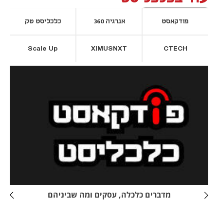
פודקאסט
אנרגיה 360
כלכליסט טק
Scale Up
XIMUSNXT
CTECH
יסייה חדשה
נפתח בכרטיסייה חדשה
מדברים כלכלה, עסקים ומה שביניהם