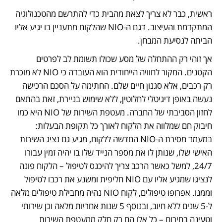
ראשית, כבר לא צריך לצאת מהבית כדי להתרשם מהטכנולוגיה 
המתקדמת והעיצוב. דגם ה-NIO שהלקוח מתעניין בו יגיע אליו 
הביתה לנסיעת המבחן. 
אך זוהי רק ההתחלה של מסע שכולו תשומת לב לפרטים 
הקטנים. המקור לחוויה הייחודית הוא העובדה כי NIO לא מוכרת 
רק רכבים, אלא סגנון חיים שלם. החתימה על הסכם הרכישה 
נעשה באופן דיגיטלי לחלוטין, ללא שימוש בניירת, זאת בהתאם 
לחזון הסביבתי של החברה. מעטפת השירות של NIO היא כמו 
חיבוק חם שמלווה את הלקוח לאורך כל תקופת הבעלות: 
במעמד מסירת ה-NIO החדשה ללקוח, מגיע גם נציג השירות 
האישי שלו, שנותן לו את מספר הנייד שלו בו יהיה זמין עבורו 
24/7, למשל כאשר הרכב צריך להיכנס לטיפול – הלקוח פונה 
לנציגו שמגיע אליו עם NIO חליפית ומשנע את רכבו לטיפול 
וממנו. אפרופו טיפולים, לקוח NIO נהיה מחבילת טיפולים מלאה 
ל-5 שנים ללא חיוב, ובנוסף 5 שנות אחריות מלאה וכן שירותי 
וטעינה בחירום – כל אלו הם רק חלק ממעטפת השירות 