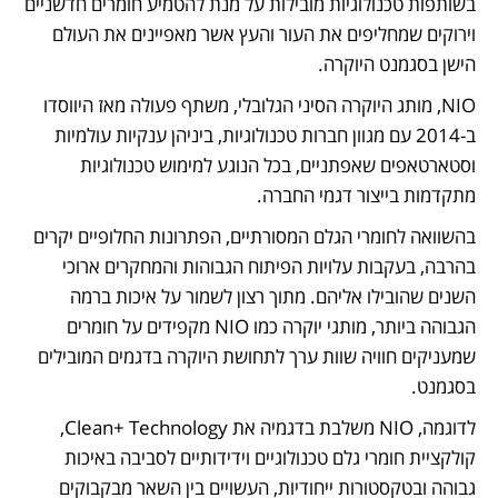
בשותפות טכנולוגיות מובילות על מנת להטמיע חומרים חדשניים 
וירוקים שמחליפים את העור והעץ אשר מאפיינים את העולם 
הישן בסגמנט היוקרה.
NIO, מותג היוקרה הסיני הגלובלי, משתף פעולה מאז היווסדו 
ב-2014 עם מגוון חברות טכנולוגיות, ביניהן ענקיות עולמיות 
וסטארטאפים שאפתניים, בכל הנוגע למימוש טכנולוגיות 
מתקדמות בייצור דגמי החברה.
בהשוואה לחומרי הגלם המסורתיים, הפתרונות החלופיים יקרים 
בהרבה, בעקבות עלויות הפיתוח הגבוהות והמחקרים ארוכי 
השנים שהובילו אליהם. מתוך רצון לשמור על איכות ברמה 
הגבוהה ביותר, מותגי יוקרה כמו NIO מקפידים על חומרים 
שמעניקים חוויה שוות ערך לתחושת היוקרה בדגמים המובילים 
בסגמנט.
לדוגמה, NIO משלבת בדגמיה את Clean+ Technology, 
קולקציית חומרי גלם טכנולוגיים וידידותיים לסביבה באיכות 
גבוהה ובטקסטורות ייחודיות, העשויים בין השאר מבקבוקים 