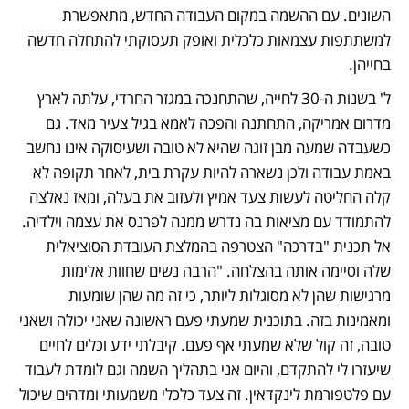
השונים. עם ההשמה במקום העבודה החדש, מתאפשרת 
למשתתפות עצמאות כלכלית ואופק תעסוקתי להתחלה חדשה 
בחייהן.
ל' בשנות ה-30 לחייה, שהתחנכה במגזר החרדי, עלתה לארץ 
מדרום אמריקה, התחתנה והפכה לאמא בגיל צעיר מאד. גם 
כשעבדה שמעה מבן זוגה שהיא לא טובה ושעיסוקה אינו נחשב 
באמת עבודה ולכן נשארה להיות עקרת בית, לאחר תקופה לא 
קלה החליטה לעשות צעד אמיץ ולעזוב את בעלה, ומאז נאלצה 
להתמודד עם מציאות בה נדרש ממנה לפרנס את עצמה וילדיה. 
אל תכנית "בדרכה" הצטרפה בהמלצת העובדת הסוציאלית 
שלה וסיימה אותה בהצלחה. "הרבה נשים שחוות אלימות 
מרגישות שהן לא מסוגלות ליותר, כי זה מה שהן שומעות 
ומאמינות בזה. בתוכנית שמעתי פעם ראשונה שאני יכולה ושאני 
טובה, זה קול שלא שמעתי אף פעם. קיבלתי ידע וכלים לחיים 
שיעזרו לי להתקדם, והיום אני בתהליך השמה וגם לומדת לעבוד 
עם פלטפורמת לינקדאין. זה צעד כלכלי משמעותי ומדהים שיכול 