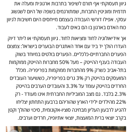
גיוון תעסוקתי אף תורם לשיפור בתרבות ארגונית ומעלה את 
תדמית ומוניטין החברות, שמתורגמים בשפה של היום לשגשוג 
עסקי. אפילו דורשי העבודה בעצמם מייחסים היום חשיבות לגיוון 
כוח האדם בארגון בו הם באים לעבוד. 
אך אידיאולוגיה לחוד ומציאות לחוד. גיוון תעסוקתי או ליתר דיוק 
העדרו הולך יד ביד עם אחד האתגרים הבוערים בישראל: צמצום 
הפערים החברתיים-כלכליים. הפערים בולטים במיוחד בשוק 
העבודה בענף ההייטק – מעל 50% מחברות ההייטק ממוקמות 
בתל-אביב כשרק 9% מהחברות ממוקמות בפריפריה. מכלל 
המועסקים בהייטק רק 3% גרים בפריפריה, כששיעור העובדים 
החרדים בהייטק עומד על 3.3% והעובדים הערבים בהייטק 
2.3% בלבד. גם מצב המוביליות החברתית אינו מעודד - רק 
22% מהילדים ילידי הארץ שהוריהם ברבעון התחתון יצליחו 
להגיע לרבעון העליון מבחינה סוציו-אקונומית, סיכוי שהולך וקטן 
בקרב יוצאי ברית המועצות, יוצאי אתיופיה, חרדים וערבים. 