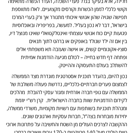
חלילה, אלא בעיקר בגלל פערי השכלה, העדר הכשרה מתאימה 
וקושי כלכלי לממן הכשרות וקורסים מקצועיים. לאלו מתווספת 
תפישה שגויה שהון אנושי איכותי מתגורר אך ורק בערי המרכז 
בישראל, דבר לא נכון בעליל. למעשה, בפריפריה ובאוכלוסיות 
פגועות קיים כוח אנושי עוצמתי ואינטלקטואלי שאינו מנוצל דיו, 
בין אם זה ילד שנולד באופקים או ברהט לתוך תנאים 
סוציו-אקונומיים קשים, או אישה שעזבה תא משפחתי אלים 
ופתחה דף חדש בחייה – לכולם מגיעה הזדמנות אמיתית 
להשתלב בעולם התעסוקה וההייטק.  
נכון להיום, בהעדר תוכנית אסטרטגית מוגדרת מצד הממשלה 
לצמצום פערים חברתיים-כלכליים, נדרשת פעולה משולבת של 
הממשלה עם גופי חברה אזרחית ומגזר עסקי להובלת  מהלכים 
לקידום הזדמנויות שוות בחברה הישראלית.  קרן רש"י יוזמת 
ומנהלת תוכניות בשותפות עם רשויות מקומיות, משרדי ממשלה, 
יחידות מובחרות בצה"ל, חברות עסקיות וארגונים שונים. 
ההקשבה לצרכים העולים מן השטח והחשיבה על פתרונות ארוכי 
טווח הולידו מעל 140 פרויקטים ב-170 ערים וישובים ברחבי 