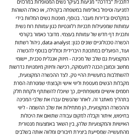
לתכנית "בדרכה" מגיעות בעיקר נשים המטופלות במרכזים 
למניעה וטיפול באלימות במשפחה בקהילה, או כאלה השוהות 
במקלטים ובדירות מעבר. בנוסף, מופנות נשים המלוות בידי 
עמותות שמפעילות תכניות רלוונטיות כגון עמותת רוח נשית 
ותכנית דף חדש של עמותת בעצמי. מדובר כאמור בקורסי 
הכשרה טכנולוגיים שונים כגון: data analyst, ניהול רשתות 
ועוד, הפועלים במתכונת היברידית וכוללים בנוסף להכשרה 
המקצועית גם שלב של מכינה - חיזוק אנגלית טכנית, יישומי 
מחשב וכמובן הכנה לתעסוקה, רכישה וחיזוק מיומנויות נדרשות 
להשתלבות בתעשיית ההיי טק. לצד ההכשרה המקצועית, 
מקבלות הנשים מעטפת וליווי אישי וקבוצתי שמטרתה הסרת 
חסמים אישיים ומשפחתיים, כך שיוכלו להשתתף ולקחת חלק 
בתהליך מאתגר זה. לאחר שהנשים עברו את שלבי המכינה 
וההכשרה המקצועית, הן מתחילות את שלב ההשמה - ליווי 
בחיפוש, איתור וקבלה למקום עבודה שתואם את היכולות 
האישיות והמקצועיות שלהן, בין השאר באמצעות מנטורית 
מהתעשייה שמסייעת ביצירת חיבורים ומלווה אותה בשלבים 