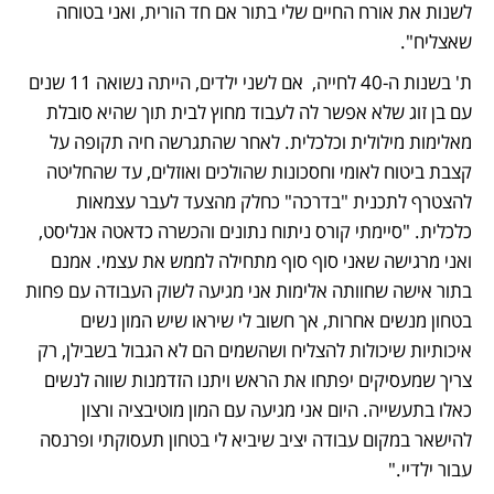
לשנות את אורח החיים שלי בתור אם חד הורית, ואני בטוחה 
שאצליח". 
ת' בשנות ה-40 לחייה,  אם לשני ילדים, הייתה נשואה 11 שנים 
עם בן זוג שלא אפשר לה לעבוד מחוץ לבית תוך שהיא סובלת 
מאלימות מילולית וכלכלית. לאחר שהתגרשה חיה תקופה על 
קצבת ביטוח לאומי וחסכונות שהולכים ואוזלים, עד שהחליטה 
להצטרף לתכנית "בדרכה" כחלק מהצעד לעבר עצמאות 
כלכלית. "סיימתי קורס ניתוח נתונים והכשרה כדאטה אנליסט, 
ואני מרגישה שאני סוף סוף מתחילה לממש את עצמי. אמנם 
בתור אישה שחוותה אלימות אני מגיעה לשוק העבודה עם פחות 
בטחון מנשים אחרות, אך חשוב לי שיראו שיש המון נשים 
איכותיות שיכולות להצליח ושהשמים הם לא הגבול בשבילן, רק 
צריך שמעסיקים יפתחו את הראש ויתנו הזדמנות שווה לנשים 
כאלו בתעשייה. היום אני מגיעה עם המון מוטיבציה ורצון 
להישאר במקום עבודה יציב שיביא לי בטחון תעסוקתי ופרנסה 
עבור ילדיי."