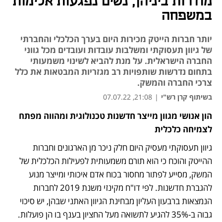
מודרות ביניהן, נשים נפגעות אלימות
במשפחה
יותר חברות הייטק מכירות היום בערך הכלכלי והחברתי
של גיוון תעסוקתי ומשלבות עובדות ועובדים מכל גווני
החברה הישראלית. על מנת להביא לשינוי משמעותי
בתחום נדרשות שותפויות רב מגזריות המבטאות את כלל
צרכי החברה והמשק.
בשיתוף קרן רש"י
|
21:08, 07.07.22
הון אנושי מגוון מייצר חדשנות טכנולוגית ומהווה מפתח 
נפתח בכרטיסייה חדשה
נפתח בכרטיסייה חדשה
לצמיחה כלכלית
גיוון תעסוקתי מעסיק היום חלק ניכר מן הארגונים וחברות 
ההייטק והוכח כי הוא תורם משמעותית לפעילות הכלכלית של 
המשק, מסייע לפתור מחסור בכוח אדם איכותי ומייצר מנוע 
להגברת חדשנות. לפי דו"ח מקינזי משנת 2019 לחברות 
הנמצאות ברבעון העליון מבחינת הגיוון האתני שבהן, יש סיכוי 
גבוה ב-35% להגיע לתשואה מעל החציון בענף בו הן פועלות. 