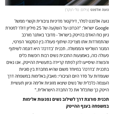
נועה אלפנט
(
צילום: טלי רצקר
)
נועה אלפנט לפלר, דירקטור מדיניות ציבורית וקשרי ממשל 
Google ישראל: "הכרזנו על השקעה של 25 מיליון דולר למטרת 
גיוון כוח האדם בהייטק בישראל - מדובר באתגר מורכב 
שהתמודדות אתו מצריכה שיתוף פעולה בין הסקטור הפרטי, 
המגזר השלישי והממשלה. תכנית 'בדרכה' היא דוגמה לשיתוף 
פעולה כזה, באמצעות התכנית נשים רבות רוכשות כלים 
והכשרה שיסייעו להן לפתח קריירה בתעשיית ההייטק. אנו גאים 
בתכנית 'בדרכה' במיוחד משום שהיא מחברת בין סוגיות 
שעומדות על סדר היום הציבורי: מאבק באלימות במשפחה דרך 
העצמה כלכלית של נשים שיצאו מזוגיות אלימה וגיוון תעשיית 
הייטק כך שתכלול את כל החברה הישראלית."
תכנית פורצת דרך לשילוב נשים נפגעות אלימות 
במשפחה בענף ההייטק