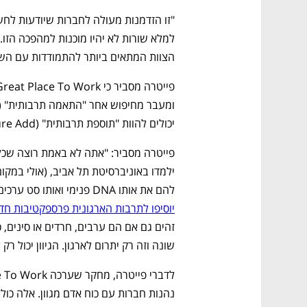
הצוות המתאים ביותר להתמודדות עם השינ
יכולים להוות "תוספת תרבותית" (Culture Add).
להם את אותו DNA פנימי ואותו סט ערכים, אבל שהם יהפכו את מקום העבודה לקרנבל, שהם 
יוסיפו לתרבות הארגונית פרספקטיבות חדשו
שונה וזה רק יתרום לארגון. הגיוון יכול ר