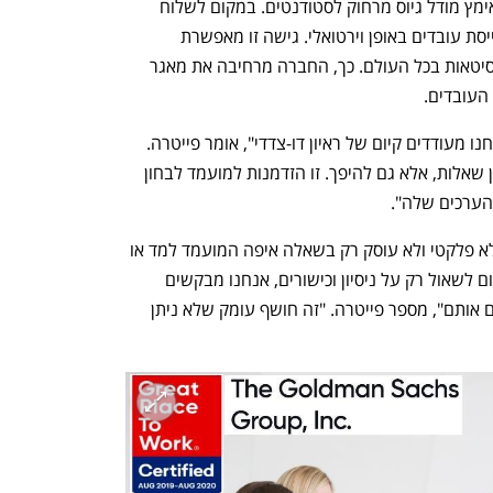
 בנק ההשקעות האמריקאי גולדמן זאקס אימץ מודל גיוס מרחוק לסטודנטים. במקום לשלוח 
מגייסים לקמפוסים ספציפיים, החברה מגייסת עובדים באופן וירטואלי. גישה זו מאפשרת 
לגולדמן זאקס להגיע לטאלנטים מאוניברסיטאות בכל העולם. כך, החברה מרחיבה את מאגר 
העובדים.
גם תהליך הריאיון עובר מהפכה. "היום אנחנו מעודדים קיום של ראיון דו-צדדי", אומר פייטרה. 
"כלומר, לא רק המראיין שואל את המרואיין שאלות, אלא גם להיפך. זו הזדמנות למועמד לבחון 
הערכים שלה".
לדברי פייטרה, חשוב לשים לב שהריאיון לא פלקטי ולא עוסק רק בשאלה איפה המועמד למד או 
עבד, אלא יורד לעומק לערכים שלו. "במקום לשאול רק על ניסיון וכישורים, אנחנו מבקשים 
מהמועמדים לציין עשרה ערכים שמתארים אותם", מספר פייטרה. "זה חושף עומק שלא ניתן 