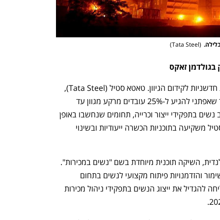
לילה.
(
Tata Steel
)
ק בגולדמן זאקס
החברות המובילות בעולם מאמצות גישות חדשניות לקידום הגיוון. טאטא סטיל (Tata Steel), 
ענקית הפלדה ההודית למשל, הציבה יעד שאפתני להגיע ל-25% עובדים מרקע מגוון עד 
2025. החברה שמה דגש מיוחד על שילוב נשים בתפקידי ייצור וכרייה, תחומים שנחשבו באופן 
מסורתי לגבריים. כדי להשיג זאת, טאטא סטיל משקיעה בתוכניות הכשרה ייעודיות ובשינוי 
 היינקן (Heineken), יצרנית הבירה ההולנדית, השיקה תוכנית מיוחדת בשם "נשים במכירות". 
התוכנית כוללת גיוס ממוקד, אסטרטגיות שימור והזדמנויות פיתוח מקצועי לנשים בתחום 
המכירות. כתוצאה מיוזמה זו, החברה הצליחה להגדיל את ייצוג הנשים בתפקידי ניהול מכירות 