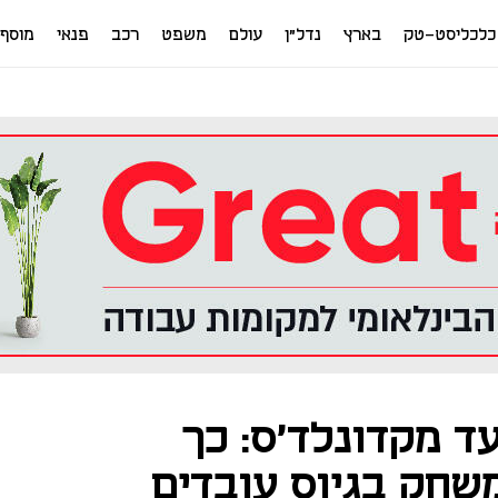
כלכליסט-טק
בארץ
נדל"ן
עולם
משפט
רכב
פנאי
מוסף
ד מקדונלד'ס: כך
שחק בגיוס עובדים