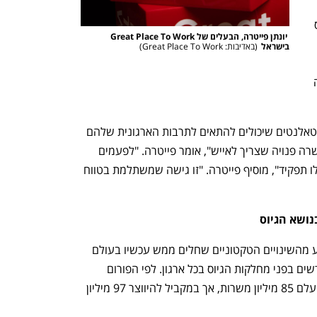
Acquisition? פייטרה מסביר שבעוד גיוס 
 יונתן פייטרה, הבעלים של Great Place To Work 
קרו ומתמקד בכיבוי 
בישראל
(
באדיבות: Great Place To Work
)
Talent Acquisition מסתכל על התמונה 
"חברות מחפשות באופן פרו-אקטיבי אחר טאלנטים שיכולים להתאים לתרבות הארגונית שלהם 
ולהוסיף להם ערך אפילו אם אין עבורם משרה פנויה שצריך לאייש", אומר פייטרה. "לפעמים 
מגייסים אדם מוכשר ורק אחר כך מוצאים לו תפקיד", מוסיף פייטרה. "זו גישה שמשתלמת בטווח 
הצורך בשינוי גישה כלפי תחום הגיוס נובע מהשינויים הטקטוניים שחלים ממש עכשיו בעולם 
העבודה. מהפכת ה-AI מציבה אתגרים חדשים בפני מחלקות הגיוס בכל ארגון. לפי הפורום 
הכלכלי העולמי, עד סוף 2025 צפויות להיעלם 85 מיליון משרות, אך במקביל להיווצר 97 מיליון 