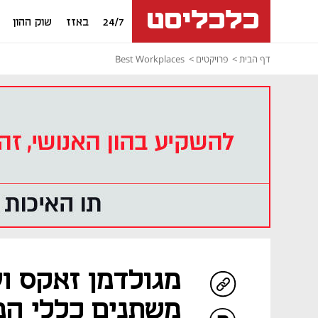
24/7
באזז
שוק ההון
דף הבית
פרויקטים
Best Workplaces
מגולדמן זאקס וע
משתנים כללי המ