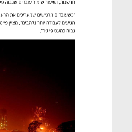
חדשנות, ושיעור שימור עובדים שגבוה פי 5.4 מחברות שבהן כוח האדם איננו מגוון דיו
גבוה כמעט פי 10".