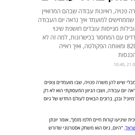
ה פנויה, ראיונות עבודה שבהם המרואיין
 שממחישים למועמד איך נראה יום העבודה
ילות מגייסות עובדים חושפת שינוי
דים עם המחסור בכישרונות, למה זה לא
רעיון טוב שכל העובדים יגיעו מ-8200 ומאותה הפקולטה, ואיך ראייה
הכנסות
10:40, 21.
דמיינו עולם שבו חברות מגייסות עובדים מבלי שיש להן משרה פנויה, שבו מועמדים צופים 
בסרטוני סנאפצ'ט כדי להבין איך באמת נראה יום עבודה, ושבו הגיוון התעסוקתי הוא לא רק 
סיסמה, אלא מנוע צמיחה אמיתי. נשמע דמיוני? ובכן, ברוכים הבאים לעולם החדש של גיוס 
"הימים שבהם פרסמת מודעת דרושים וחיכית שיגיעו קורות חיים חלפו מזמן", אומר יונתן 
. "היום, גיוס הוא משחק אסטרטגי שדורש 