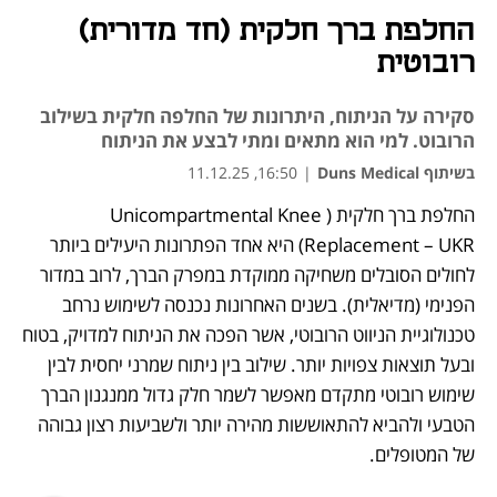
החלפת ברך חלקית (חד מדורית)
רובוטית
סקירה על הניתוח, היתרונות של החלפה חלקית בשילוב
הרובוט. למי הוא מתאים ומתי לבצע את הניתוח
בשיתוף Duns Medical
|
16:50, 11.12.25
החלפת ברך חלקית (Unicompartmental Knee 
נפתח בכרטיסייה חדשה
Replacement – UKR) היא אחד הפתרונות היעילים ביותר 
לחולים הסובלים משחיקה ממוקדת במפרק הברך, לרוב במדור 
הפנימי (מדיאלית). בשנים האחרונות נכנסה לשימוש נרחב 
טכנולוגיית הניווט הרובוטי, אשר הפכה את הניתוח למדויק, בטוח 
ובעל תוצאות צפויות יותר. שילוב בין ניתוח שמרני יחסית לבין 
שימוש רובוטי מתקדם מאפשר לשמר חלק גדול ממנגנון הברך 
הטבעי ולהביא להתאוששות מהירה יותר ולשביעות רצון גבוהה 
של המטופלים.