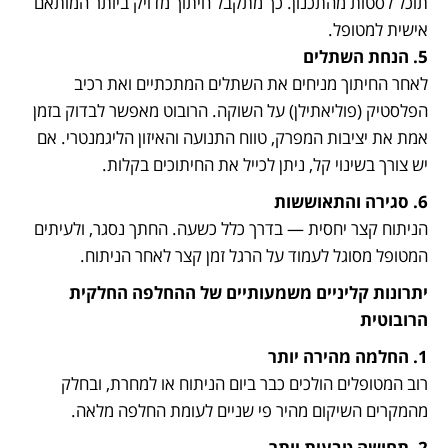
תוכל לסטות מהתכנון. כך מתקבל חיתוך מדויק ביותר המותאם 
אישית למטופל.

5. הנחת השתלים

לאחר החיתוך מניחים את השתלים המתכתיים ואת רכיב 
הפלסטיק (פוליאתילן) על השוקה. הרובוט מאפשר לבדוק בזמן 
אמת את יציבות המפרק, טווח התנועה והאיזון הליגמנטרי. אם 
יש צורך בשינוי קל, ניתן לכייל את החיתוכים בקלות.
6. סגירה והתאוששות

הניתוח קצר יחסית — בדרך כלל כשעה. החתך נסגר, ולעיתים 
המטופל מסוגל לעמוד על הרגל זמן קצר לאחר הניתוח.
יתרונות קליניים משמעותיים של ההחלפה החלקית 
הרובוטית
1. החלמה מהירה יותר

רוב המטופלים הולכים כבר ביום הניתוח או למחרת, ובחלק 
מהמקרים השיקום מהיר פי שניים לעומת החלפה מלאה.
2. תחושה טבעית יותר
