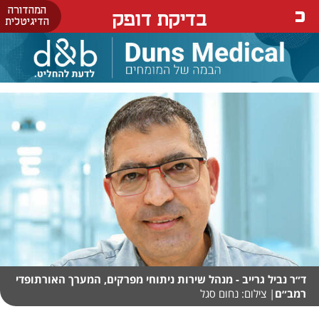
המהדורה
בדיקת דופק
הדיגיטלית
ד״ר נביל גרייב - מנהל שירות ניתוחי מפרקים, המערך האורתופדי
רמב״ם
| צילום: נחום סגל