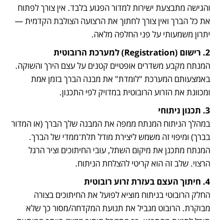
והגישה מתבצעת ישירות למדור הפגוע בלבד. אין צורך לפתוח 
את כל הברך ואין צורך לחתוך את הרצועה הצולבת הקדמית — 
יתרון משמעותי על פני החלפה מלאה.
2. רישום (Registration) למערכת הרובוטית

המנתח מקבע משדרים אופטיים קטנים על עצם הירך והשוקה. 
באמצעותם המערכת "לומדת" את מבנה הברך בזמן אמת 
ומכוונת את הזרוע הרובוטית במדויק לפי התכנון.
3. תכנון ניתוחי

במהלך הניתוח המנתח ממפה את המבנה שלך הברך (או המדור 
בברך) ומיפוי זה משמש ליצירת מודל תלת־ממדי של הברך. 
המנתח מתכנן את מיקום השתל, עובי החיתוכים וציר הרגל 
הרצוי. שלב זה הוא קריטי להצלחת הניתוח.
4. חיתוך העצם בעזרת זרוע רובוטית

החלק הרובוטי בניתוח מוציא לפועל את החיתוכים בצורה 
מבוקרת. הרובוט מגביל את תנועת המקדחה/מסור כך שלא 