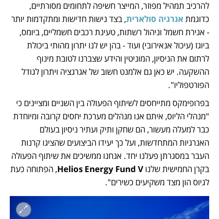
להרכיב תמהיל מפוזר, המייצר חשיפה לתחומים מסורתיים, 
כדוגמת 
אנרגיה סולארית
, בצד נישות חדישות ומתקדמות יותר 
- אגירת חשמל וניהול רשתות, טעינת רכבים חשמליים, ביומס, 
ביוגז (עיכול אנאירובי) ועוד - בהן יש לנו יתרון מהותי ביכולת 
לרתום את הניסיון, המוניטין והידע שצברנו לטובת מינוף 
ההשקעה. יש כאן גם אלמנט חשוב של אגרגציה ויתרון לגודל 
הפורטפוליו". 
בפרופימקס מתייחסים לשיתוף הפעולה בין השניים ומציינים כי 
"מנהלי הליוס, איתם אנו מנהלים מערכת יחסים קרובה ומיוחדת 
כבר למעלה מעשור, הם שחקן ותיק ועתיר ניסיון בעולם 
האנרגיות המתחדשות, ועל כך יעידו הביצועים שהציגו קרנות 
העבר במסגרתן פעלנו יחד. אנחנו ממשיכים את שיתוף הפעולה 
בקרן החמישית שלנו 
Helios Energy Fund V
, הפתוחה כעת 
לגיוס הון מצד משקיעים כשירים".