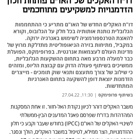
דו"ח האקלים של האו"ם פותחת חלון
הזדמנויות למשקיעים מתוחכמים
דו"ח האקלים החדש של האו"ם מתריע כי ההתחממות
הגלובלית נותנת אותותיה בכל חלק על הגלובוס, וקורא
להאצת הטרנספורמציה לשימוש באנרגיה ירוקה.
במקביל, מתיחות בזירה הגיאופוליטית מתדלקת מרוץ של
מדינות העולם לעצמאות אנרגטית. בפרופימקס, הפועלת
כבר למעלה מרבע מאה בתחום ההשקעות הגלובליות,
ממשיכים בשיתוף פעולה הדוק עם קבוצת הליוס, ומזהים
כי שילוב של צורך מתעצם ותנאי שוק תומכים - מייצרים
הזדמנות יוצאת דופן להשקעה בתחום האנרגיות
המתחדשות.
בשיתוף פרופימקס
|
11:30, 27.04.22
משבר האקלים דוהר לכיוון נקודת האל-חזור. זו אחת המסקנות 
נפתח בכרטיסייה חדשה
נפתח בכרטיסייה חדשה
נפתח בכרטיסייה חדשה
נפתח בכרטיסייה חדשה
המהדהדות בדו"ח שפרסם פאנל המדענים הבין-ממשלתי 
לשינויי האקלים של האו"ם (IPCC) בחודש שעבר וקבע כי חלון 
ההזדמנויות, הצר ממילא, לטיפול במשבר האקלים, הולך ונסגר. 