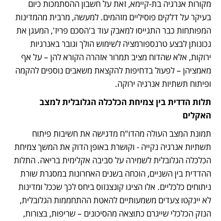
מקורות אנרגיה בת-קיימא, זאת על חשבון ההסתמכות כיום 
בעיקר על דלקים פוסיליים מזהמים. למעשה, מרבית מהמדינות 
המפותחות כבר התגייסו למאבק עוד ב'הסכם פריז', המעגן את 
נכונותן לבצע טרנספורמציה לשימוש הולך וגובר באנרגיות 
ירוקות, אלא שהדוח מציב תמרור אזהרה הקורא להן – על אף 
מאמציהן – לפעול בדחיפות להקצאת משאבים נוספים להקמה 
ופיתוח תשתיות אנרגיה ירוקה.
תלות הדדית בין צמיחת הכלכלה הגלובלית למצב 
האקלים
תמונת המצב העולה מהדו"ח מדגישה את חשיבות פיתוח 
תשתיות אנרגיה נקייה - וקושרת באופן הדוק את המשך צמיחת 
הכלכלה הגלובלית לשמירה על סביבה אקלימית בריאה. התלות 
ההדדית בין השניים, הוכחה בשנים האחרונות במסגרת שורת 
ניתוחים כלכליים. אלו הציגו קונצנזוס ביחס לכך שככל ומדינות 
לא יינקטו צעדים משמעותיים להאטת ההתחממות הגלובלית, 
הנזק הכלכלי שייגרם כתוצאה מהסיכונים – שריפות, בצורות, 