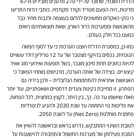
הדו"ח השנתי, שחובר על-ידי 270 מדענים מובילים מ-67 
מדינות, היה הפעם מטריד וקודר מקודמיו. כותבי הדוח התריעו 
כי נזקי האקלים ממשיכים להלום בעוצמה ולגבות מחיר כבד 
מהאנושות וממערכות כדור הארץ, שאת תוצאותיהם רואים 
כמעט בכל חלק בעולם. 
כמו-כן, במסגרת הדו"ח הוצגו הערכות כי עד לסוף המאה 
הנוכחית, נכסים בהיקף מצטבר של עד 12 טריליון דולר עשויים 
להיות נתונים תחת סיכון מוגבר, בשל תופעות ואירועי מזג אוויר 
קיצוניים. בצידה של אותה הערכה, מדגישים מומחי הפאנל כי 
האנושות אחראית להתחממות הגלובלית – ולכן בידיה גם 
הפתרון. זו מחייבת נקיטת צעדים דרמטיים ושאפתניים, עוד יותר 
מאלו שיושמו עד כה. כך, בין היתר, לקצץ במחצית, לכל הפחות, 
את פליטות גזי החממה עד שנת 2030 ולהגיע לניטרליות 
פחמנית מוחלטת (Net Zero) עד לשנת 2050. 
לטובת השינוי המתבקש, נדרש בראש ובראשונה להאיץ את 
הסבת פעילותן של מערכות החשמל והתחבורה להישענות על 