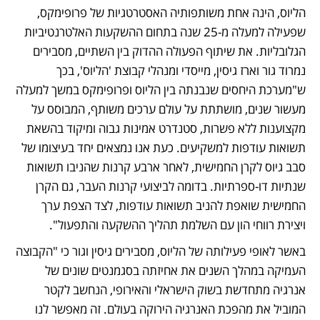
הליוס, הינה אחת משותפותיה האסטרטגיות של פרופימקס, 
שפעילה למעלה מ-25 שנה בתחום ההשקעות האלטרנטיביות 
הגלובליות. את שיתוף הפעולה ההדוק בין השתיים, מסבירים 
נמרוד גור וארז גיסין, מייסדי ומנהלי קבוצת 'הליוס', בכך 
ש"מערכת היחסים שנבנתה בין הליוס ופרופימקס במשך למעלה 
מעשור שנים, מושתתת על עולם ערכים משותף, המבוסס על 
מקצוענות ללא פשרות, סטנדרט אמינות גבוה ומיקוד בהשאת 
תשואות עודפות למשקיעים. כעת אנו נמצאים יחד בעיצומו של 
סבב גיוס לקרן החמישית, לאחר ארבע קרנות שהניבו תשואות 
שנתיות דו-ספרתיות. בדומה לביצועי קרנות העבר, גם הקרן 
החמישית שואפת להניב תשואות עודפות, לצד הצפת ערך 
ויצירת רווחי הון עם השלמת תהליך ההשקעה והתפעול".
באשר לאופי פעילותה של הליוס, מסבירים גיסין וגור כי "הקבוצה 
העמיקה במהלך השנים את אחיזתה בסגמנטים שונים של 
אנרגיה מתחדשת בשוק הישראלי והאירופי, הנחשב לקטר 
המוביל את מהפכת האנרגיה הירוקה בעולם. זה מאפשר לנו 