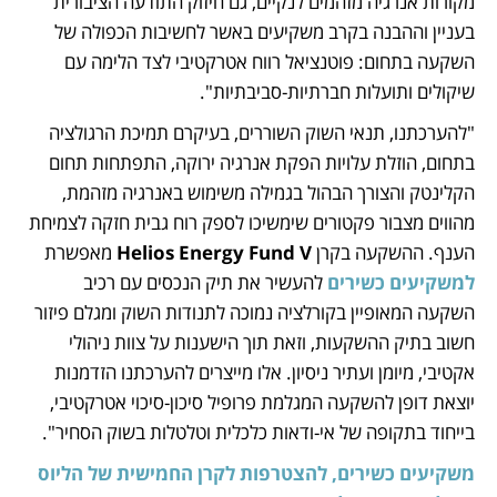
מקורות אנרגיה מזהמים לנקיים, גם חיזוק התודעה הציבורית 
בעניין וההבנה בקרב משקיעים באשר לחשיבות הכפולה של 
השקעה בתחום: פוטנציאל רווח אטרקטיבי לצד הלימה עם 
שיקולים ותועלות חברתיות-סביבתיות".
"להערכתנו, תנאי השוק השוררים, בעיקרם תמיכת הרגולציה 
בתחום, הוזלת עלויות הפקת אנרגיה ירוקה, התפתחות תחום 
הקלינטק והצורך הבהול בגמילה משימוש באנרגיה מזהמת, 
מהווים מצבור פקטורים שימשיכו לספק רוח גבית חזקה לצמיחת 
הענף. ההשקעה בקרן 
Helios Energy Fund V
 מאפשרת 
למשקיעים כשירים
 להעשיר את תיק הנכסים עם רכיב 
השקעה המאופיין בקורלציה נמוכה לתנודות השוק ומגלם פיזור 
חשוב בתיק ההשקעות, וזאת תוך הישענות על צוות ניהולי 
אקטיבי, מיומן ועתיר ניסיון. אלו מייצרים להערכתנו הזדמנות 
יוצאת דופן להשקעה המגלמת פרופיל סיכון-סיכוי אטרקטיבי, 
בייחוד בתקופה של אי-ודאות כלכלית וטלטלות בשוק הסחיר". 
משקיעים כשירים, להצטרפות לקרן החמישית של הליוס 